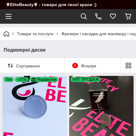
♕EliteBeauty♕ - товари для твоєї краси ;)
Товари та послуги
Фрезери і насадки для манікюру і п
Педикюрні диски
Сортування
0
Фільтри
Топ
–37%
Подарунок
ХИТ ПРОДАЖ