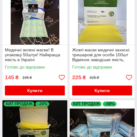
Медичні зелені маски! В
Жовті маски медичні захисні
упаковці 50штук! Найкраща
тришарові для особи 100шт
якість в Україні
Відмінне заводське якість,
пайка
Готово до відправки
Готово до відправки
145
225
₴
₴
195 ₴
425 ₴
Купити
Купити
ХИТ ПРОДАЖ
–24%
ХИТ ПРОДАЖ
–58%