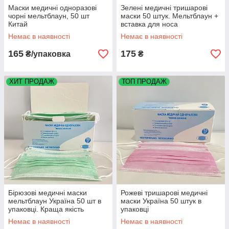
Маски медичні одноразові
Зелені медичні тришарові
чорні мельтблаун, 50 шт
маски 50 штук. Мельтблаун +
Китай
вставка для носа
Немає в наявності
Немає в наявності
165
175
₴/упаковка
₴
ХИТ ПРОДАЖ
ТОП ПРОДАЖ
Бірюзові медичні маски
Рожеві тришарові медичні
мельтблаун Україна 50 шт в
маски Україна 50 штук в
упаковці. Краща якість
упаковці
Немає в наявності
Немає в наявності