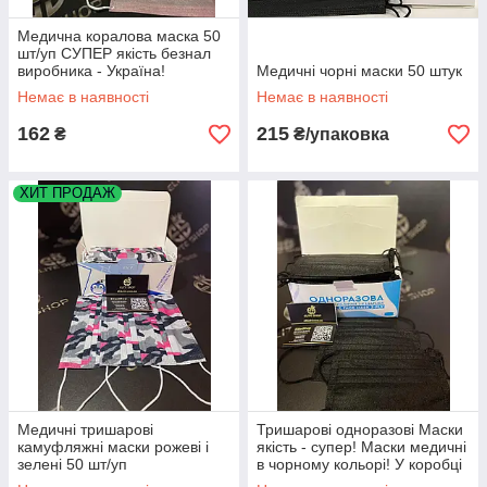
Медична коралова маска 50
шт/уп СУПЕР якість безнал
виробника - Україна!
Медичні чорні маски 50 штук
Немає в наявності
Немає в наявності
162
215
₴
₴/упаковка
ХИТ ПРОДАЖ
Медичні тришарові
Тришарові одноразові Маски
камуфляжні маски рожеві і
якість - супер! Маски медичні
зелені 50 шт/уп
в чорному кольорі! У коробці
25 шт!