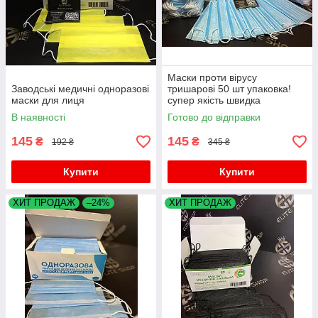
Маски проти вірусу
Заводські медичні одноразові
тришарові 50 шт упаковка!
маски для лиця
супер якість швидка
відправка
В наявності
Готово до відправки
145
145
₴
₴
192 ₴
345 ₴
Купити
Купити
ХИТ ПРОДАЖ
–24%
ХИТ ПРОДАЖ