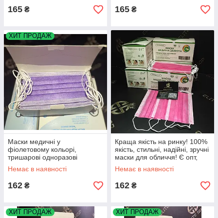
165
165
₴
₴
ХИТ ПРОДАЖ
Маски медичні у
Краща якість на ринку! 100%
фіолетовому кольорі,
якість, стильні, надійні, зручні
тришарові одноразові
маски для обличчя! Є опт,
безнал!
Немає в наявності
Немає в наявності
162
162
₴
₴
ХИТ ПРОДАЖ
ХИТ ПРОДАЖ