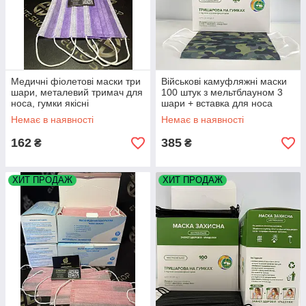
Медичні фіолетові маски три
Військові камуфляжні маски
шари, металевий тримач для
100 штук з мельтблауном 3
носа, гумки якісні
шари + вставка для носа
Немає в наявності
Немає в наявності
162
385
₴
₴
ХИТ ПРОДАЖ
ХИТ ПРОДАЖ