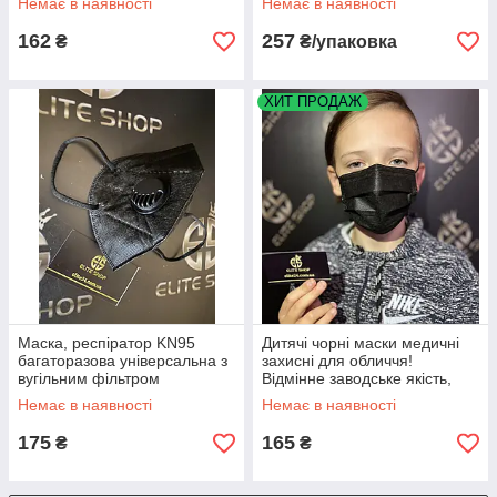
Немає в наявності
Немає в наявності
162
257
₴
₴/упаковка
ХИТ ПРОДАЖ
Маска, респіратор KN95
Дитячі чорні маски медичні
багаторазова універсальна з
захисні для обличчя!
вугільним фільтром
Відмінне заводське якість,
пайка, з тримачем!
Немає в наявності
Немає в наявності
175
165
₴
₴