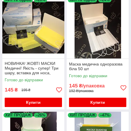
НОВИНКА! ЖОВТІ МАСКИ
Маска медична одноразова
Медичні! Якість - супер! Три
біла 50 шт
шару, вставка для носа,
Готово до відправки
гумки не рвуться! 50 шт!
Готово до відправки
145
₴/упаковка
145
₴
195 ₴
192 ₴/упаковка
Купити
Купити
ХИТ ПРОДАЖ
–26%
ХИТ ПРОДАЖ
–47%