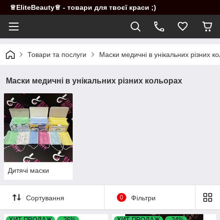
♕EliteBeauty♕ - товари для твоєї краси ;)
Товари та послуги
Маски медичні в унікальних різних к
Маски медичні в унікальних різних кольорах
Дитячі маски
Сортування
0
Фільтри
ХИТ ПРОДАЖ
–26%
ХИТ ПРОДАЖ
–24%