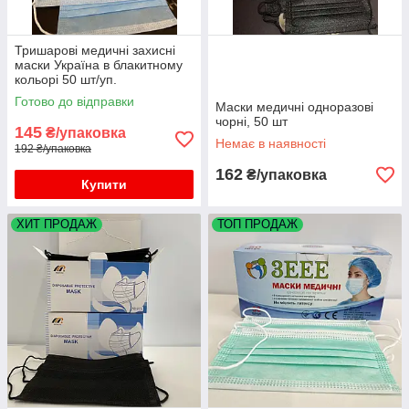
Тришарові медичні захисні
маски Україна в блакитному
кольорі 50 шт/уп.
Готово до відправки
Маски медичні одноразові
чорні, 50 шт
145
₴/упаковка
Немає в наявності
192 ₴/упаковка
162
₴/упаковка
Купити
ХИТ ПРОДАЖ
ТОП ПРОДАЖ