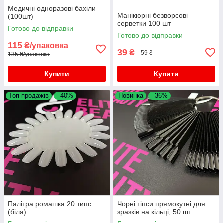
Медичні одноразові бахіли
Манікюрні безворсові
(100шт)
серветки 100 шт
Готово до відправки
Готово до відправки
115
₴/упаковка
39
₴
59 ₴
135 ₴/упаковка
Купити
Купити
Топ продажів
–40%
Новинка
–36%
Палітра ромашка 20 типс
Чорні тіпси прямокутні для
(біла)
зразків на кільці, 50 шт