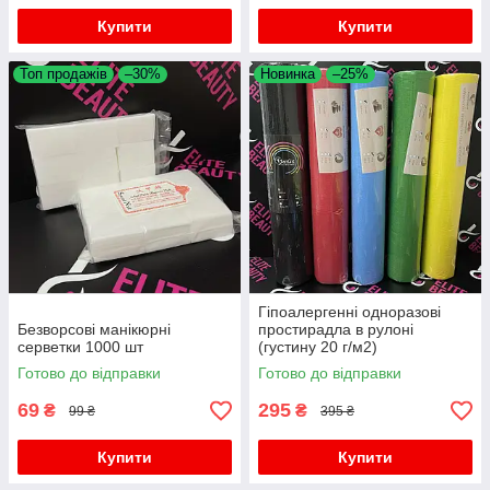
Купити
Купити
Топ продажів
–30%
Новинка
–25%
Гіпоалергенні одноразові
Безворсові манікюрні
простирадла в рулоні
серветки 1000 шт
(густину 20 г/м2)
Готово до відправки
Готово до відправки
69
295
₴
₴
99 ₴
395 ₴
Купити
Купити