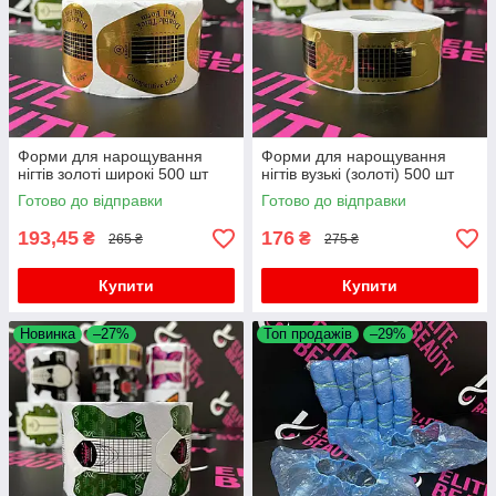
Форми для нарощування
Форми для нарощування
нігтів золоті широкі 500 шт
нігтів вузькі (золоті) 500 шт
Готово до відправки
Готово до відправки
193,45
176
₴
₴
265 ₴
275 ₴
Купити
Купити
Новинка
–27%
Топ продажів
–29%