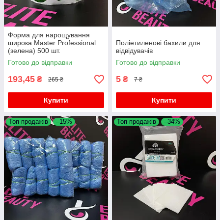
Форма для нарощування
широка Master Professional
Поліетиленові бахили для
(зелена) 500 шт.
відвідувачів
Готово до відправки
Готово до відправки
193,45
5
₴
₴
265 ₴
7 ₴
Купити
Купити
Топ продажів
–15%
Топ продажів
–34%