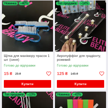
Новинка
–40%
Топ продажів
–14%
Щітка для манікюру прасок 1
Аеропуффінг для градієнту,
шт. (синя)
рожевий
Готово до відправки
Готово до відправки
15
125
₴
₴
25 ₴
145 ₴
Купити
Купити
Топ продажів
–13%
Новинка
–43%