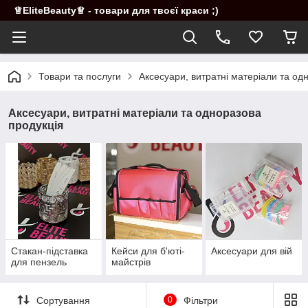
♕EliteBeauty♕ - товари для твоєї краси ;)
Товари та послуги
Аксесуари, витратні матеріали та од
Аксесуари, витратні матеріали та одноразова
продукція
Стакан-підставка
Кейси для б'юті-
Аксесуари для вій
для пензель
майстрів
Сортування
0
Фільтри