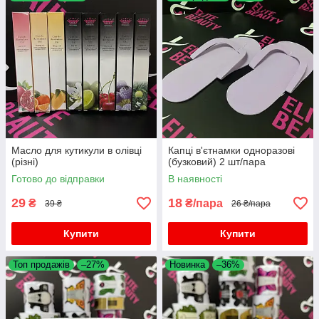
Масло для кутикули в олівці
Капці в'єтнамки одноразові
(різні)
(бузковий) 2 шт/пара
Готово до відправки
В наявності
29
18
₴
₴/пара
39 ₴
26 ₴/пара
Купити
Купити
Топ продажів
–27%
Новинка
–36%