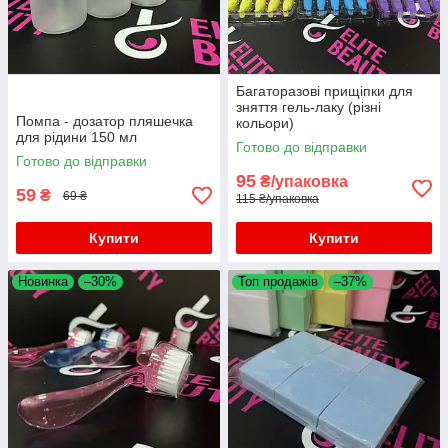
Багаторазові прищіпки для
зняття гель-лаку (різні
Помпа - дозатор пляшечка
кольори)
для рідини 150 мл
Готово до відправки
Готово до відправки
95
₴/упаковка
59
₴
69 ₴
115 ₴/упаковка
Купити
Купити
Новинка
–30%
Топ продажів
–37%