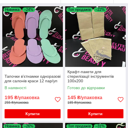
Новинка
–24%
Топ продажів
–22%
Крафт-пакети для
Тапочки в'єтнамки одноразові
стерилізації інструментів
для салонів краси 12 пар/уп
100х200
В наявності
Готово до відправки
195
145
₴/упаковка
₴/упаковка
255 ₴/упаковка
185 ₴/упаковка
Купити
Купити
Новинка
–26%
Топ продажів
–31%