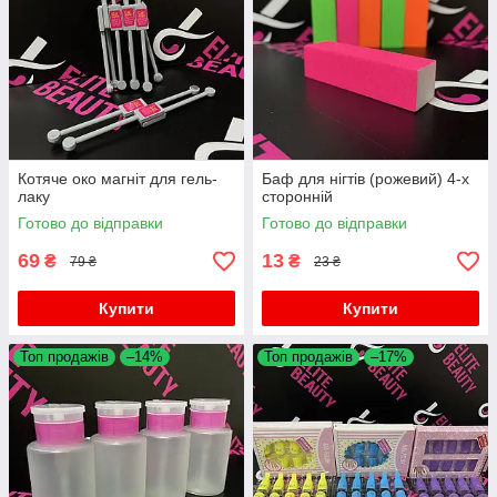
Котяче око магніт для гель-
Баф для нігтів (рожевий) 4-х
лаку
сторонній
Готово до відправки
Готово до відправки
69
13
₴
₴
79 ₴
23 ₴
Купити
Купити
Топ продажів
–14%
Топ продажів
–17%