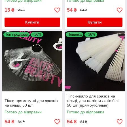
Готово до відправки
Готово до відправки
15
54
₴
₴
25 ₴
84 ₴
Купити
Купити
Топ продажів
–36%
Новинка
–36%
Тіпси-віяло для зразків на
Тіпси прямокутні для зразків
кільці, для палітри лаків білі
на кільці, 50 шт
50 шт (прямоуголные)
Готово до відправки
Готово до відправки
54
54
₴
₴
84 ₴
84 ₴