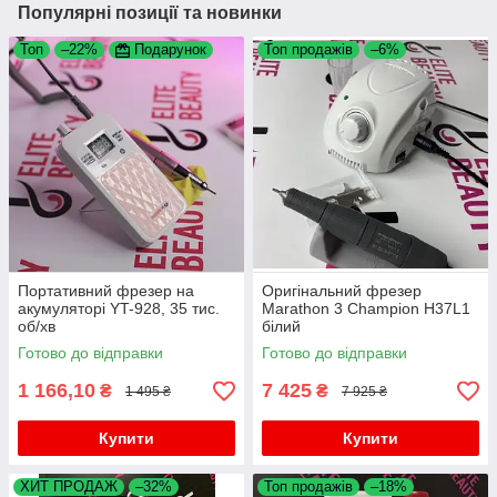
Популярні позиції та новинки
Топ
–22%
Подарунок
Топ продажів
–6%
Портативний фрезер на
Оригінальний фрезер
акумуляторі YT-928, 35 тис.
Marathon 3 Champion H37L1
об/хв
білий
Готово до відправки
Готово до відправки
1 166,10
7 425
₴
₴
1 495 ₴
7 925 ₴
Купити
Купити
ХИТ ПРОДАЖ
–32%
Топ продажів
–18%