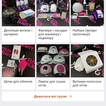
Депіляція воском і
Фрезери і насадки
Набори (вигідні
шугаринг
для манікюру і
пропозиції)
педикюру
Щітки для обличчя
Лампи для сушки
Витяжки-пилососи
нігтів
для нігтів
Дивитися всі групи