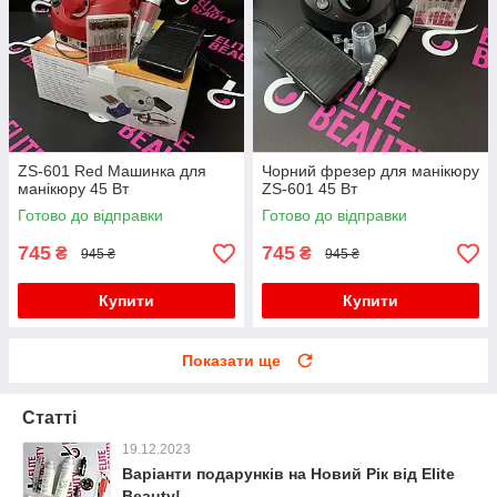
ZS-601 Red Машинка для
Чорний фрезер для манікюру
манікюру 45 Вт
ZS-601 45 Вт
Готово до відправки
Готово до відправки
745
745
₴
₴
945 ₴
945 ₴
Купити
Купити
Показати ще
Статті
19.12.2023
Варіанти подарунків на Новий Рік від Elite
Beauty!