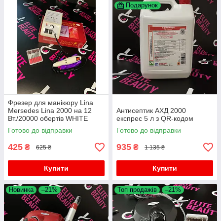
Подарунок
Фрезер для манікюру Lina
Mersedes Lina 2000 на 12
Антисептик АХД 2000
Вт./20000 обертів WHITE
експрес 5 л з QR-кодом
Готово до відправки
Готово до відправки
425
935
₴
₴
625 ₴
1 135 ₴
Купити
Купити
Новинка
–21%
Топ продажів
–21%