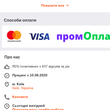
- дезінфекція;
Показати все
- стерилізація;
- захист здоров'я;
- інші товари для сфери краси.
Способи оплати
Ми гарантуємо:
- швидке відправлення;
- високий рівень обслуговування;
- найкращу ціну;
- хорошу якість товару;
- знижки постійним клієнтам.
Раді всім Вашим замовленням. Чекаємо на візити якомога
Про нас
частіше ;)
95% позитивних з 437 відгуків за рік
Працює з 10.08.2020
м. Київ
Київ, Україна
Контакти
Сьогодні вихідний
Показати весь графік роботи