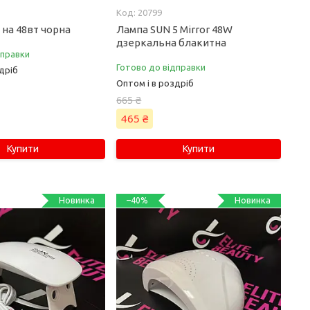
20799
 на 48вт чорна
Лампа SUN 5 Mirror 48W
дзеркальна блакитна
дправки
Готово до відправки
дріб
Оптом і в роздріб
665 ₴
465 ₴
Купити
Купити
Новинка
Новинка
–40%