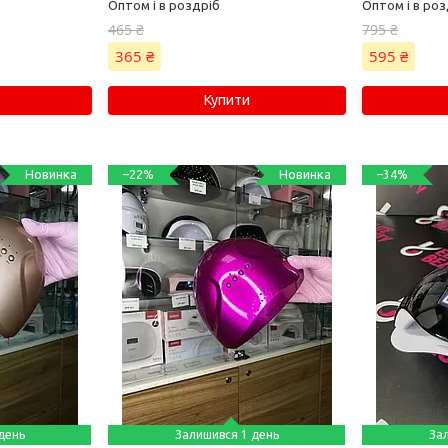
Оптом і в роздріб
Оптом і в роз
465 ₴
795 ₴
365 ₴
595 ₴
Купити
Новинка
Новинка
–22%
–34%
день
Залишився 1 день
За