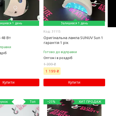
лишився 1 день
Залишився 1 день
31115
 48 Вт
Оригінальна лампа SUNUV Sun 1
гарантія 1 рік
дправки
Готово до відправки
дріб
Оптом і в роздріб
1 399 ₴
1 199 ₴
Купити
Купити
Топ
ХИТ ПРОДАЖ
–25%