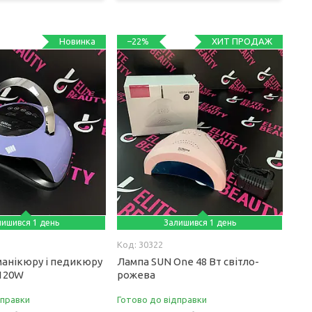
Новинка
ХИТ ПРОДАЖ
–22%
лишився 1 день
Залишився 1 день
30322
манікюру і педикюру
Лампа SUN One 48 Вт світло-
 120W
рожева
дправки
Готово до відправки