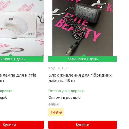
лишився 1 день
Залишився 1 день
30103
 лампа для нігтів
Блок живлення для гібридних
 вт
ламп на 48 вт
дправки
Готово до відправки
дріб
Оптом і в роздріб
199 ₴
149 ₴
Купити
Купити