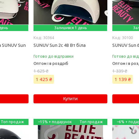
день
Залишився 1 день
За
30364
30100
а SUNUV Sun
SUNUV Sun 2c 48 Вт біла
SUNUV Sun 6
Готово до відправки
Готово до ві
Оптом і в роздріб
Оптом і в роз
1 625 ₴
1 339 ₴
1 425 ₴
1 139 ₴
Купити
Топ продаж
Топ продаж
–15%
–6%