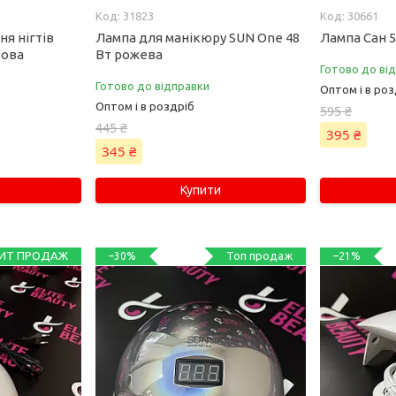
31823
30661
я нігтів
Лампа для манікюру SUN One 48
Лампа Сан 5
зова
Вт рожева
Готово до ві
Готово до відправки
Оптом і в роз
Оптом і в роздріб
595 ₴
445 ₴
395 ₴
345 ₴
Купити
ИТ ПРОДАЖ
Топ продаж
–30%
–21%