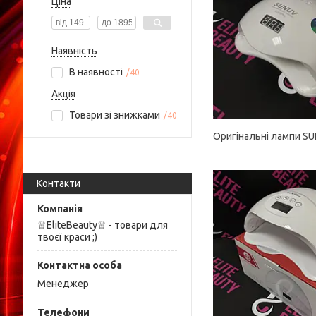
Ціна
Наявність
В наявності
40
Акція
Товари зі знижками
40
Оригінальні лампи S
Контакти
♕EliteBeauty♕ - товари для
твоєї краси ;)
Менеджер