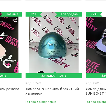
Новинка
Топ продаж
–22%
–25%
день
Залишився 1 день
За
30573
22015
k 6W рожева
Лампа SUN One 48W блакитний
Лампа для 
хамелеон
SUN BQ-5T,
Готово до відправки
Готово до ві