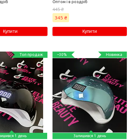
дріб
Оптом і в роздріб
445 ₴
345 ₴
Купити
Купити
Топ продаж
Новинка
–30%
лишився 1 день
Залишився 1 день