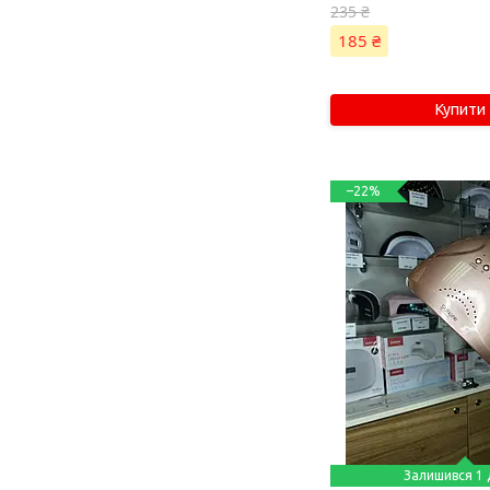
235 ₴
185 ₴
Купити
–22%
Залишився 1 