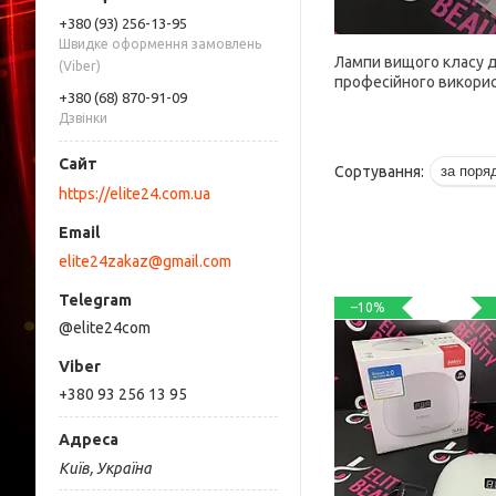
+380 (93) 256-13-95
Швидке оформення замовлень
Лампи вищого класу 
(Viber)
професійного викори
+380 (68) 870-91-09
Дзвінки
https://elite24.com.ua
elite24zakaz@gmail.com
–10%
@elite24com
+380 93 256 13 95
Київ, Україна