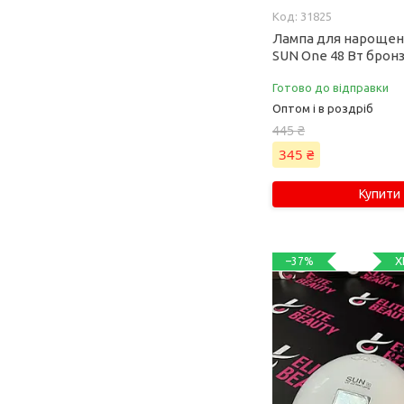
31825
Лампа для нарощенн
SUN One 48 Вт брон
Готово до відправки
Оптом і в роздріб
445 ₴
345 ₴
Купити
Х
–37%