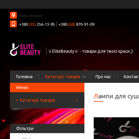
Київ, Україна
+380
(93)
256-13-95
+380
(68)
870-91-09
♕EliteBeauty♕ - товари для твоєї краси ;)
Головна
Категорії товарів
Про нас
Контак
Лампи для суш
Категорії товарів
Фільтри