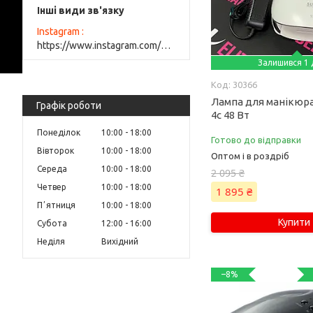
Інші види зв'язку
Instagram
https://www.instagram.com/elite_beauty_lutsk/
Залишився 1 
30366
Лампа для манікюр
Графік роботи
4с 48 Вт
Понеділок
10:00
18:00
Готово до відправки
Вівторок
10:00
18:00
Оптом і в роздріб
Середа
10:00
18:00
2 095 ₴
Четвер
10:00
18:00
1 895 ₴
Пʼятниця
10:00
18:00
Купити
Субота
12:00
16:00
Неділя
Вихідний
–8%