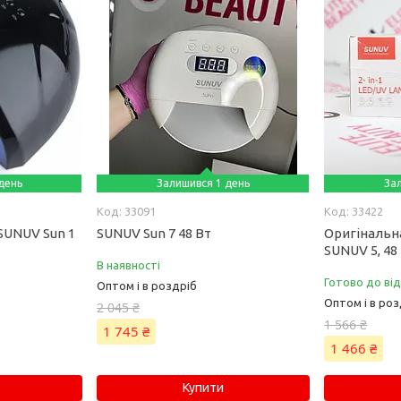
день
Залишився 1 день
За
33091
33422
SUNUV Sun 1
SUNUV Sun 7 48 Вт
Оригінальна
SUNUV 5, 48
В наявності
Готово до ві
Оптом і в роздріб
Оптом і в роз
2 045 ₴
1 566 ₴
1 745 ₴
1 466 ₴
Купити