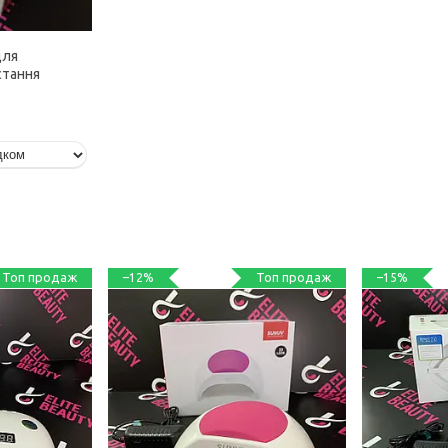
для
стання
Топ продаж
Топ продаж
–12%
–15%