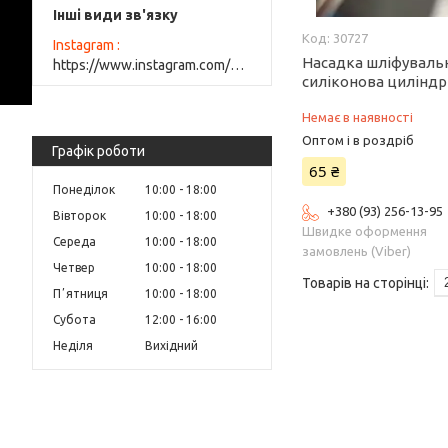
Інші види зв'язку
30727
Instagram
Насадка шліфуваль
https://www.instagram.com/elite_beauty_lutsk/
силіконова циліндр
Немає в наявності
Оптом і в роздріб
Графік роботи
65 ₴
Понеділок
10:00
18:00
+380 (93) 256-13-95
Вівторок
10:00
18:00
Швидке оформення
Середа
10:00
18:00
замовлень (Viber)
Четвер
10:00
18:00
Пʼятниця
10:00
18:00
Субота
12:00
16:00
Неділя
Вихідний