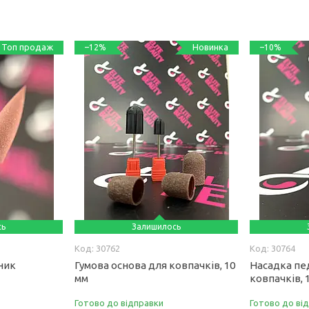
Топ продаж
Новинка
–12%
–10%
сь
Залишилось
30762
30764
ник
Гумова основа для ковпачків, 10
Насадка пе
мм
ковпачків, 
Готово до відправки
Готово до ві