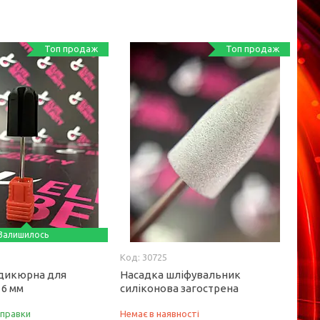
Топ продаж
Топ продаж
Залишилось
30725
дикюрна для
Насадка шліфувальник
16 мм
силіконова загострена
дправки
Немає в наявності