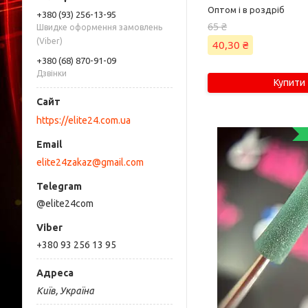
Оптом і в роздріб
+380 (93) 256-13-95
65 ₴
Швидке оформення замовлень
(Viber)
40,30 ₴
+380 (68) 870-91-09
Дзвінки
Купити
https://elite24.com.ua
elite24zakaz@gmail.com
@elite24com
+380 93 256 13 95
Київ, Україна