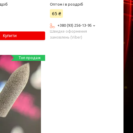
дріб
Оптом і в роздріб
65 ₴
+380 (93) 256-13-95
Швидке оформення
Купити
замовлень (Viber)
Топ продаж