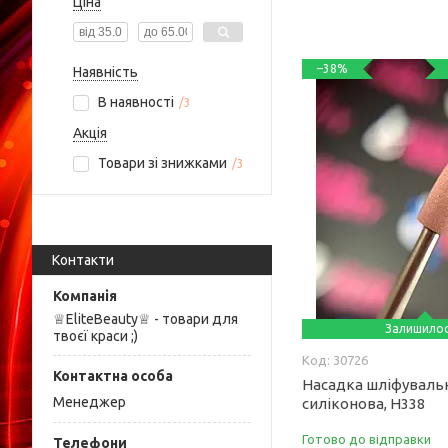
Ціна
–38%
Наявність
В наявності
3
Акція
Товари зі знижками
3
Контакти
♕EliteBeauty♕ - товари для
Залишило
твоєї краси ;)
30726
Насадка шліфуваль
Менеджер
силіконова, Н338
Готово до відправки