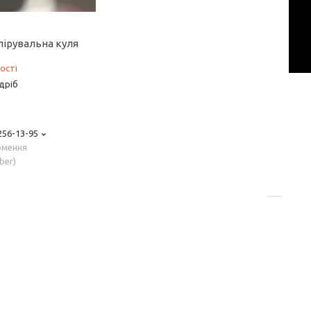
лірувальна куля
ості
дріб
 256-13-95
рмення
ber)