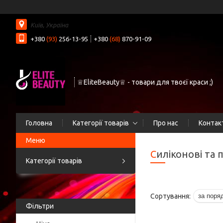
Київ, Україна
+380
(93)
256-13-95
+380
(68)
870-91-09
♕EliteBeauty♕ - товари для твоєї краси ;)
Головна
Категорії товарів
Про нас
Контак
Силіконові та
Категорії товарів
Фільтри