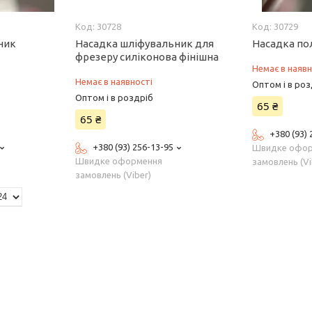
30728
30729
ник
Насадка шліфувальник для
Насадка по
фрезеру силіконова фінішна
Немає в наявн
Немає в наявності
Оптом і в роз
Оптом і в роздріб
65 ₴
65 ₴
+380 (93)
+380 (93) 256-13-95
Швидке офо
Швидке оформення
замовлень (Vi
замовлень (Viber)