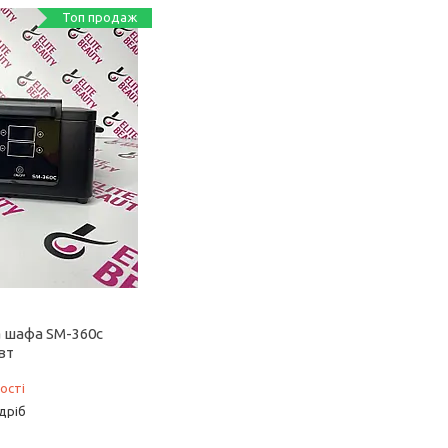
Топ продаж
 шафа SM-360с
вт
ості
дріб