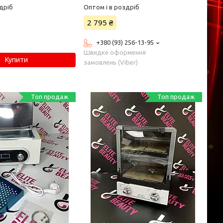
дріб
Оптом і в роздріб
2 795 ₴
+380 (93) 256-13-95
Швидке оформення
Купити
замовлень (Viber)
Топ продаж
Топ продаж