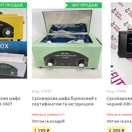
ИТ ПРОДАЖ
ХИТ ПРОДАЖ
31043
31689
рова шафа
Сухожарова шафа бірюзовий з
Сухожарова
H-360T
сертифікатом та інструкцією
чорний 300 
Немає в наявності
Немає в наявн
Оптом і в роздріб
Оптом і в роз
1 199 ₴
2 399 ₴