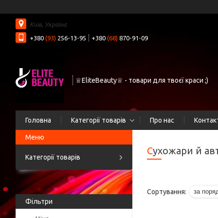
Київ, Україна
+380
(93)
256-13-95
+380
(68)
870-91-09
♕EliteBeauty♕ - товари для твоєї краси ;)
Головна
Категорії товарів
Про нас
Контак
Сухожари й а
Категорії товарів
Фільтри