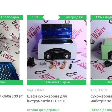
Топ продаж
Топ продаж
–13%
–13%
день
Залишився 1 день
За
21868
33789
-360а 300 вт
Шафа сухожарова для
Сухожарова
інструментів CH-360T
майстрів з
Готово до відправки
Готово до ві