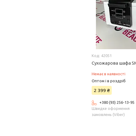
42051
Сухожарова шафа SM
Немає в наявності
Оптом і в роздріб
2 399 ₴
+380 (93) 256-13-95
Швидке оформення
замовлень (Viber)