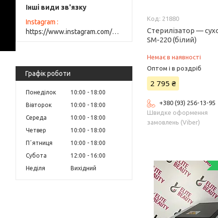
Інші види зв'язку
21880
Instagram
Стерилізатор — су
https://www.instagram.com/elite_beauty_lutsk/
SM-220 (білий)
Немає в наявності
Оптом і в роздріб
Графік роботи
2 795 ₴
Понеділок
10:00
18:00
+380 (93) 256-13-95
Вівторок
10:00
18:00
Швидке оформення
Середа
10:00
18:00
замовлень (Viber)
Четвер
10:00
18:00
Пʼятниця
10:00
18:00
Субота
12:00
16:00
Неділя
Вихідний