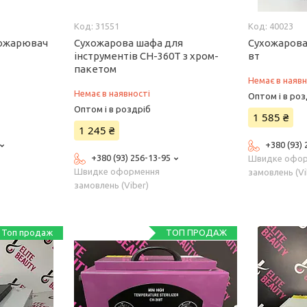
31551
40023
хожарювач
Сухожарова шафа для
Сухожарова
інструментів CH-360T з хром-
вт
пакетом
Немає в наявн
Немає в наявності
Оптом і в роз
Оптом і в роздріб
1 585 ₴
1 245 ₴
+380 (93)
+380 (93) 256-13-95
Швидке офо
Швидке оформення
замовлень (Vi
замовлень (Viber)
Топ продаж
ТОП ПРОДАЖ