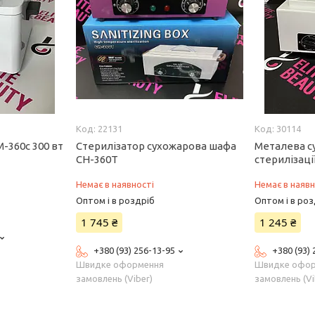
22131
30114
-360с 300 вт
Стерилізатор сухожарова шафа
Металева с
CH-360T
стерилізаці
Немає в наявності
Немає в наявн
Оптом і в роздріб
Оптом і в роз
1 745 ₴
1 245 ₴
+380 (93) 256-13-95
+380 (93)
Швидке оформення
Швидке офо
замовлень (Viber)
замовлень (Vi