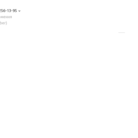
 256-13-95
рмення
ber)