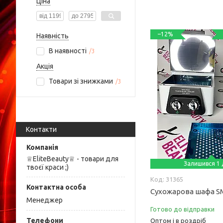
Ціна
–12%
Наявність
В наявності
3
Акція
Товари зі знижками
3
Контакти
♕EliteBeauty♕ - товари для
Залишився 1 
твоєї краси ;)
31365
Сухожарова шафа SM
Менеджер
Готово до відправки
Оптом і в роздріб