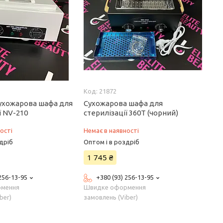
21872
ухожарова шафа для
Сухожарова шафа для
ї NV-210
стерилізації 360Т (чорний)
ості
Немає в наявності
дріб
Оптом і в роздріб
1 745 ₴
 256-13-95
+380 (93) 256-13-95
рмення
Швидке оформення
ber)
замовлень (Viber)