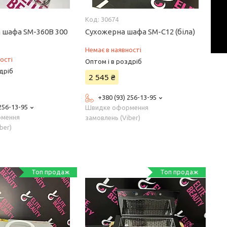
30674
 шафа SM-360B 300
Сухожерна шафа SM-C12 (біла)
Немає в наявності
ості
Оптом і в роздріб
дріб
2 545 ₴
+380 (93) 256-13-95
 256-13-95
Швидке оформення
рмення
замовлень (Viber)
ber)
Топ продаж
Топ продаж