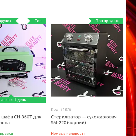
Топ
Топ продаж
лишився 1 день
21876
 шафа CH-360T для
Стерилізатор — сухожарювач
елена
SM-220 (чорний)
дправки
Немає в наявності