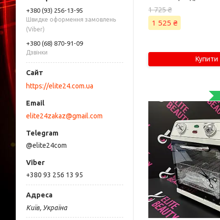
1 725 ₴
+380 (93) 256-13-95
Швидке оформення замовлень
1 525 ₴
(Viber)
+380 (68) 870-91-09
Дзвінки
Купити
https://elite24.com.ua
elite24zakaz@gmail.com
@elite24com
+380 93 256 13 95
Київ, Україна