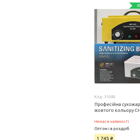
Х
31048
Професійна сухожа
жовтого кольору C
Немає в наявності
Оптом і в роздріб
1 745 ₴