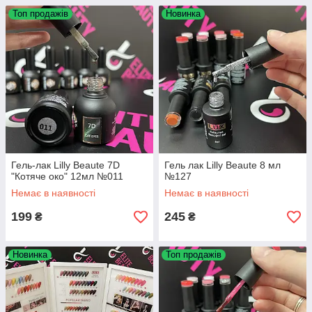
Топ продажів
Новинка
Гель-лак Lilly Beaute 7D
Гель лак Lilly Beaute 8 мл
"Котяче око" 12мл №011
№127
Немає в наявності
Немає в наявності
199
245
₴
₴
Новинка
Топ продажів