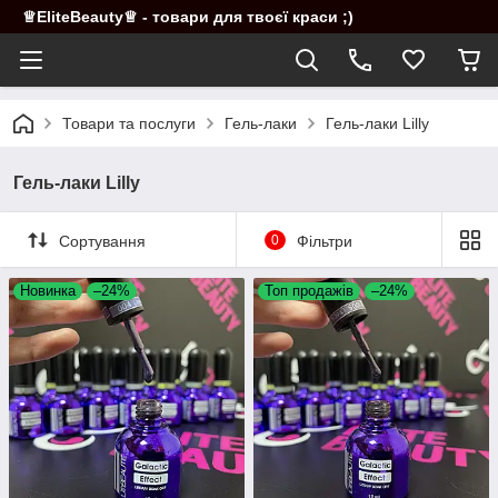
♕EliteBeauty♕ - товари для твоєї краси ;)
Товари та послуги
Гель-лаки
Гель-лаки Lilly
Гель-лаки Lilly
Сортування
0
Фільтри
Новинка
–24%
Топ продажів
–24%