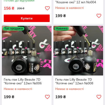
Готово до відправки
"Кошаче око" 12 мл No004
156
Немає в наявності
₴
206 ₴
199
₴
Купити
Топ продажів
Новинка
Гель-лак Lilly Beaute 7D
Гель-лак Lilly Beaute 7D
"Котяче око" 12мл №006
"Котяче око" 12мл №008
Немає в наявності
Немає в наявності
199
199
₴
₴