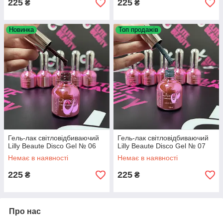
225
225
₴
₴
Новинка
Топ продажів
Гель-лак світловідбиваючий
Гель-лак світловідбиваючий
Lilly Beaute Disco Gel № 06
Lilly Beaute Disco Gel № 07
Немає в наявності
Немає в наявності
225
225
₴
₴
Про нас