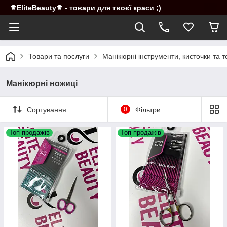
♕EliteBeauty♕ - товари для твоєї краси ;)
Товари та послуги
Манікюрні інструменти, кисточки та т
Манікюрні ножиці
Сортування
0
Фільтри
Топ продажів
Топ продажів