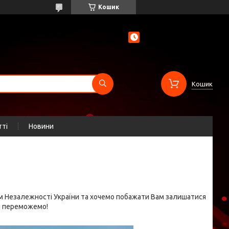
Кошик
Кошик
тті
Новини
нем Незалежності України та хочемо побажати Вам залишатися
ми переможемо!