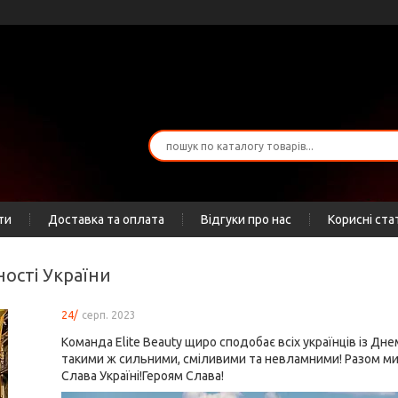
ти
Доставка та оплата
Відгуки про нас
Корисні ста
ності України
24/
серп. 2023
Команда Elite Beauty щиро сподобає всіх українців із Д
такими ж сильними, сміливими та невламними! Разом 
Слава Україні!Героям Слава!