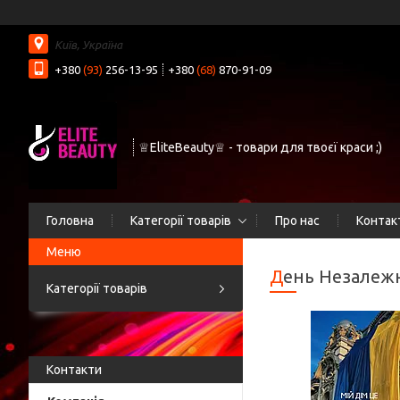
Київ, Україна
+380
(93)
256-13-95
+380
(68)
870-91-09
♕EliteBeauty♕ - товари для твоєї краси ;)
Головна
Категорії товарів
Про нас
Контак
День Незалеж
Категорії товарів
Контакти