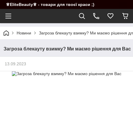
♕EliteBeauty♕ - товари для твоєї краси ;)
Новини
Загроза блекауту взимку? Ми маємо рішення дл
Загроза блекауту взимку? Ми маємо рішення для Вас
13.09.2023