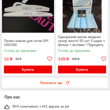
Одноразові маски медичні
Пилка-човник для нігтів OPI
супер якості! 50 шт! 3 шари +
100/180
фільтр + вставка ! Підходять
дітям для школи!
Готово до відправки
Готово до відправки
12
145
₴
₴
32 ₴
345 ₴
Купити
Купити
Показати ще
Про нас
95% позитивних з 441 відгука за рік