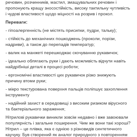
речовин, розчинників, мастил, змащувальних речовин і
пропонують кращу зносостійкість, високу тактильну чутливість
і чудові властивості щодо міцності на розрив і прокол.
Переваги:
- гіпоалергенність (не містять присипки, пудри, тальку);
- стійкість до механічних пошкоджень (проколи, порізи,
надриви), а також до перепадів температур;
- валик на манжеті перешкоджає скочуванню рукавичок;
- ідеально облягають руки і дають можливість відчути навіть
найдрібніші деталі в процесі роботи;
- ергономічні властивості цих рукавичок різко знижують
причину втоми руки;
- мікро текстурована поверхня пальців поліпшує захоплення
інструменту
- надійний захист в середовищі з високим ризиком вірусного
та бактеріального зараження;
Нітрилові рукавички виникли зовсім недавно і вже завоювали
популярність і загальне поширення. Чим же вони такі хороші?
Нітрил – це плівка, яка є однією з різновидів синтетичного
каучуку. Був створений як аналог природного з повторенням