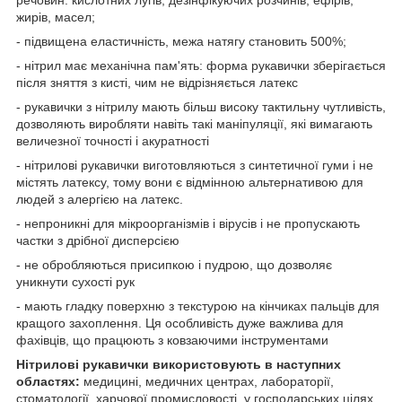
речовин: кислотних лугів, дезінфікуючих розчинів, ефірів,
жирів, масел;
- підвищена еластичність, межа натягу становить 500%;
- нітрил має механічна пам'ять: форма рукавички зберігається
після зняття з кисті, чим не відрізняється латекс
- рукавички з нітрилу мають більш високу тактильну чутливість,
дозволяють виробляти навіть такі маніпуляції, які вимагають
величезної точності і акуратності
- нітрилові рукавички виготовляються з синтетичної гуми і не
містять латексу, тому вони є відмінною альтернативою для
людей з алергією на латекс.
- непроникні для мікроорганізмів і вірусів і не пропускають
частки з дрібної дисперсією
- не обробляються присипкою і пудрою, що дозволяє
уникнути сухості рук
- мають гладку поверхню з текстурою на кінчиках пальців для
кращого захоплення. Ця особливість дуже важлива для
фахівців, що працюють з ковзаючими інструментами
Нітрилові рукавички використовують в наступних
областях:
медицині, медичних центрах, лабораторії,
стоматології, харчової промисловості, у господарських цілях,