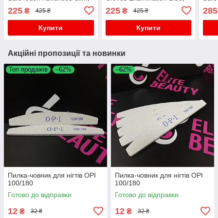
розміри S, M і L, 100 шт/
розміри S, M і L, 100 шт/
Oran
225
225
285
₴
₴
425 ₴
425 ₴
уп.
уп.
Купити
Купити
Акційні пропозиції та новинки
Топ продажів
–62%
–62%
Пилка-човник для нігтів OPI
Пилка-човник для нігтів OPI
100/180
100/180
Готово до відправки
Готово до відправки
12
12
₴
₴
32 ₴
32 ₴