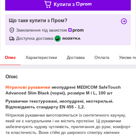
Купити з
Що таке купити з Пром?
Замовлення під захистом
Доступна доставка
Опис
Характеристики
Доставка
Оплата
Умови п
Опис
Нітрилові рукавички
неопудрені MEDICOM SafeTouch
Advanced Slim Black (чорні), розміри M і L, 100 шт
Рукавички текстуровані, неопудрені, нестерильні.
Відповідають стандарту EN 455 - 1,2.
Нітрилові рукавички виготовляються із синтетичного каучуку,
який не є натуральним і не містить протеїни. Ці рукавички
забезпечують чудову чутливість, прилягання до руки, комфорт
та еластичність. Вони стійкі до широкого спектру хімічних