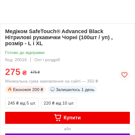
Медіком SafeTouch® Advanced Black
Нітрилові рукавички Чорні (100шт / уп) ,
розмір - L і XL
Готово до відправки
Код: 20016
Опт і роздріб
275
₴
475 ₴
Мінімальна сума замовлення на сайті — 350 ₴
Економія
200 ₴
Залишилось
1 день
245 ₴
від 5 шт.
220 ₴
від 10 шт.
Купити
або