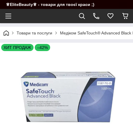
♕EliteBeauty♕ - товари для твоєї краси ;)
Товари та послуги
Медіком SafeTouch® Advanced Black Ні
ХИТ ПРОДАЖ
–42%