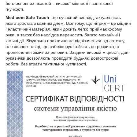
його основних якостей – високої міцності і виняткової
гнучкості.
Medicom Safe Touch
– це сучасний винахід, актуальність
якого зростає з кожним днем. Все тому, що нітрил – це міцний
і еластичний матеріал, який досить легко приймає форму
руки, а також без наслідків переносить багато механічні і
хімічні дії. Візуально практично не відрізняється від латексу,
але значно товщі, що забезпечує стійкість до розривів та
проникнення хімічних речовин. Завдяки високій міцності, дані
рукавички дозволяють проводити будь-які довгострокові
роботи без втрати тактильної чутливості.