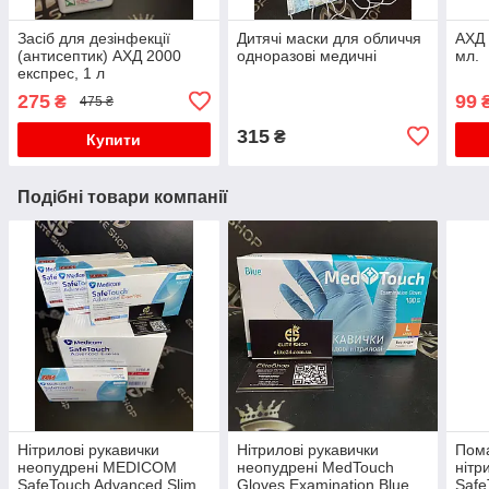
Засіб для дезінфекції
Дитячі маски для обличчя
АХД 
(антисептик) АХД 2000
одноразові медичні
мл.
експрес, 1 л
275
99
₴
475 ₴
315
₴
Купити
Подібні товари компанії
Нітрилові рукавички
Нітрилові рукавички
Пома
неопудрені MEDICOM
неопудрені MedTouch
нітр
SafeTouch Advanced Slim,
Gloves Examination Blue,
Safe