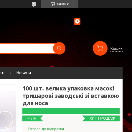
Кошик
Кошик
тті
Новини
100 шт. велика упаковка масок!
тришарові заводські зі вставкою
для носа
ХИТ ПРОДАЖ
–47%
Готово до відправки