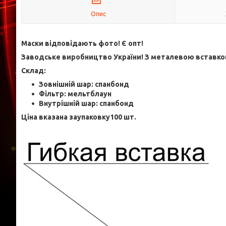
Опис
Маски відповідають фото! Є опт!
Заводське виробництво України! З металевою вставко
Склад:
Зовнішній шар: спанбонд
Фільтр: мельтблаун
Внутрішній шар: спанбонд
Ціна вказана заупаковку100 шт.