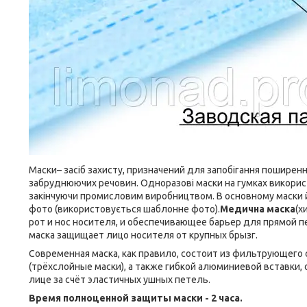
Маски– засіб захисту, призначений для запобігання поширенн
забруднюючих речовин. Одноразові маски на гумках використ
закінчуючи промисловим виробництвом. В основному маски йду
фото (використовується шаблонне фото).
Медична маска
(х
рот и нос носителя, и обеспечивающее барьер для прямой 
маска защищает лицо носителя от крупных брызг.
Современная маска, как правило, состоит из фильтрующего
(трёхслойные маски), а также гибкой алюминиевой вставки,
лице за счёт эластичных ушных петель.
Время полноценной защиты маски - 2 часа.