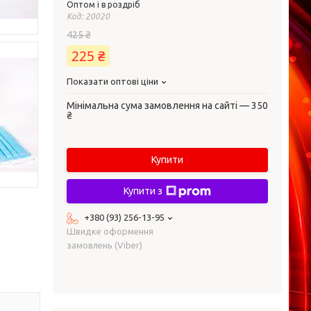
Оптом і в роздріб
Код:
20020
425 ₴
225 ₴
Показати оптові ціни
Мінімальна сума замовлення на сайті — 350
₴
Купити
Купити з
+380 (93) 256-13-95
Швидке оформення
замовлень (Viber)