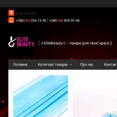
Київ, Україна
+380
(93)
256-13-95
+380
(68)
870-91-09
♕EliteBeauty♕ - товари для твоєї краси ;)
Головна
Категорії товарів
Про нас
Контак