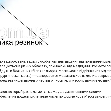
ю захворювань, захисту особи і органів дихання від попадання різн
овуються в різних областях, починаючи від медицини і косметологі
ть в блакитних і білих кольорах. Маска може відрізнятися від тіє
ирургическая маска) — одноразовое медицинское изделие, закры
передачи инфекционных частиц от носителя маски к другим людям
 слоя, который располагается между двумя внешними слоями
 обеспечивающей прилегание маски по форме носа. Маска закрепля