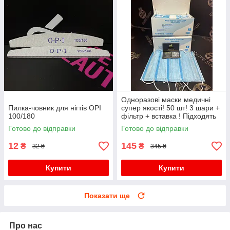
Одноразові маски медичні
Пилка-човник для нігтів OPI
супер якості! 50 шт! 3 шари +
100/180
фільтр + вставка ! Підходять
дітям для школи!
Готово до відправки
Готово до відправки
12
145
₴
₴
32 ₴
345 ₴
Купити
Купити
Показати ще
Про нас