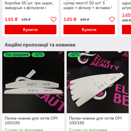
Коробка 50 шт. три шари,
супер якості! 50 шт! 3
одно
заводські з фільтром і
шари + фільтр + вставка !
штук
вставкою для носа!
Підходять дітям для
для 
145
Обмежена!
школи!
145
145
₴
₴
195 ₴
345 ₴
345 ₴
Купити
Купити
Акційні пропозиції та новинки
Топ продажів
–62%
–62%
Пилка-човник для нігтів OPI
Пилка-човник для нігтів OPI
100/180
100/180
Готово до відправки
Готово до відправки