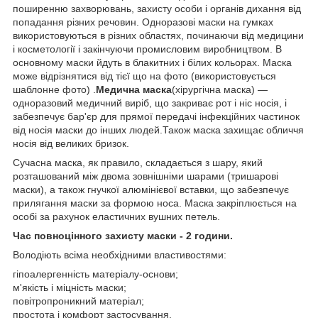
поширенню захворювань, захисту особи і органів дихання від
попадання різних речовин. Одноразові маски на гумках
використовуються в різних областях, починаючи від медицини
і косметології і закінчуючи промисловим виробництвом. В
основному маски йдуть в блакитних і білих кольорах. Маска
може відрізнятися від тієї що на фото (використовується
шаблонне фото) .
Медична маска
(хірургічна маска) —
одноразовий медичний виріб, що закриває рот і ніс носія, і
забезпечує бар'єр для прямої передачі інфекційних частинок
від носія маски до інших людей.Також маска захищає обличчя
носія від великих бризок.
Сучасна маска, як правило, складається з шару, який
розташований між двома зовнішніми шарами (тришарові
маски), а також гнучкої алюмінієвої вставки, що забезпечує
прилягання маски за формою носа. Маска закріплюється на
особі за рахунок еластичних вушних петель.
Час повноцінного захисту маски - 2 години.
Володіють всіма необхідними властивостями:
гіпоалергенність матеріалу-основи;
м'якість і міцність маски;
повітропроникний матеріал;
простота і комфорт застосування.