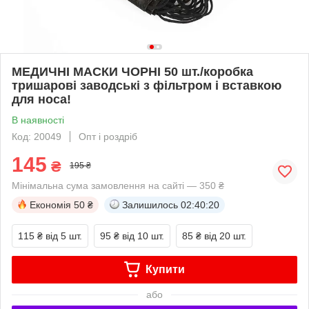
МЕДИЧНІ МАСКИ ЧОРНІ 50 шт./коробка
тришарові заводські з фільтром і вставкою
для носа!
В наявності
Код: 20049
Опт і роздріб
145
₴
195 ₴
Мінімальна сума замовлення на сайті — 350 ₴
Економія
50 ₴
Залишилось
02:40:20
115 ₴
від 5 шт.
95 ₴
від 10 шт.
85 ₴
від 20 шт.
Купити
або