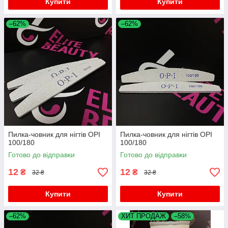
Купити
Купити
–62%
–62%
Пилка-човник для нігтів OPI
Пилка-човник для нігтів OPI
100/180
100/180
Готово до відправки
Готово до відправки
12
12
₴
₴
32 ₴
32 ₴
Купити
Купити
–62%
ХИТ ПРОДАЖ
–58%