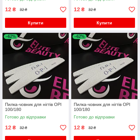
12
12
₴
₴
32 ₴
32 ₴
Купити
Купити
–62%
–62%
Пилка-човник для нігтів OPI
Пилка-човник для нігтів OPI
100/180
100/180
Готово до відправки
Готово до відправки
12
12
₴
₴
32 ₴
32 ₴