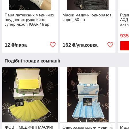
Пара латексних медичних
Маски медичні одноразові
Ріди
опудрених рукавичок
чорні, 50 шт
АХД-
супер якості IGAR / Ігар
анти
100 шт/уп розмірів S, M, L
935
12
162
₴/пара
₴/упаковка
Подібні товари компанії
ЖОВТІ МЕДИЧНІ МАСКИ!
Одноразові маски медичні
Мас