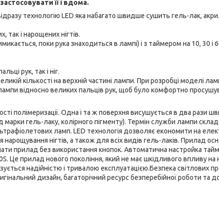
астосовувати її і вдома.
відразу технологію LED яка набагато швидше сушить гель-лак, акри
 так і нарощених нігтів.
микається, поки рука знаходиться в лампі) і з таймером на 10, 30 і 
ьці рук, так і ніг.
ликій кількості на верхній частині лампи. При розробці моделі ла
лампи відносно великих пальців рук, щоб було комфортно просушу
сті полімеризації. Одна і та ж поверхня висушується в два рази шв
 марки гель-лаку, колірного пігменту). Термін служби лампи склад
льтрафіолетових ламп. LED технологія дозволяє економити на елек
ля нарощування нігтів, а також для всіх видів гель-лаків. Прилад о
ати прилад без використання кнопок. Автоматична настройка тайм
S. Це прилад нового покоління, який не має шкідливого впливу на ні
изується надійністю і тривалою експлуатацією.Безпека світлових п
оригінальний дизайн, багаторічний ресурс безперебійної роботи та 