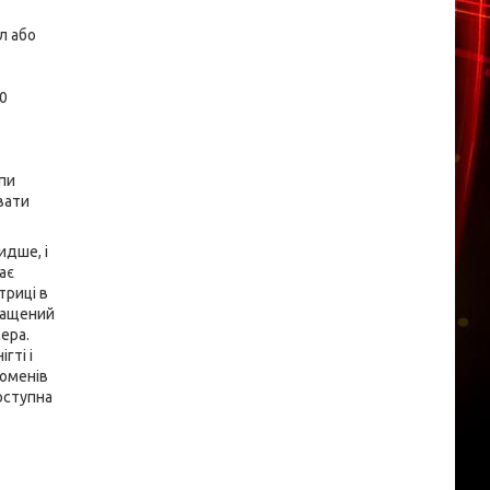
л або
60
мпи
вати
идше, і
ає
триці в
снащений
ера.
гті і
роменів
доступна