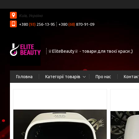
Київ, Україна
+380
(93)
256-13-95
+380
(68)
870-91-09
♕EliteBeauty♕ - товари для твоєї краси ;)
Головна
Категорії товарів
Про нас
Контак