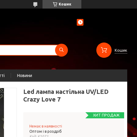
Кошик
Кошик
тті
Новини
Led лампа настільна UV/LED
Crazy Love 7
ХИТ ПРОДАЖ
Немає в наявності
Оптом і в роздріб
Код:
K1072