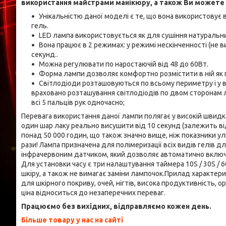
використання майстрами манікюру, а також Ви можете з
Унікальністю даної моделі є те, що вона використовує 
гель.
LED лампа використовується як для сушіння натуральних,
Вона працює в 2 режимах: у режимі нескінченності (не ви
секунд..
Можна регулювати по наростаючій від 48 до 60Вт.
Форма лампи дозволяє комфортно розмістити в ній як пал
Світлодіоди розташовуються по всьому периметру і у ве
враховано розташування світлодіодів по двом сторонам 
всі 5 пальців рук одночасно;
Перевага використання даної лампи полягає у високій швидко
один шар лаку реально висушити від 10 секунд (залежить від
понад 50 000 годин, що також значно вище, ніж показники у
рази! Лампа призначена для полімеризації всіх видів гелів д
інфрачервоним датчиком, який дозволяє автоматично включ
Для установки часу є три налаштування таймера 10S / 30S / 60
шкіру, а також не вимагає заміни лампочок.Прилад характер
для шкірного покриву, очей, нігтів, висока продуктивність, 
ціна відноситься до незаперечних переваг.
Працюємо без вихідних, відправляємо кожен день.
Більше товару у нас на сайті