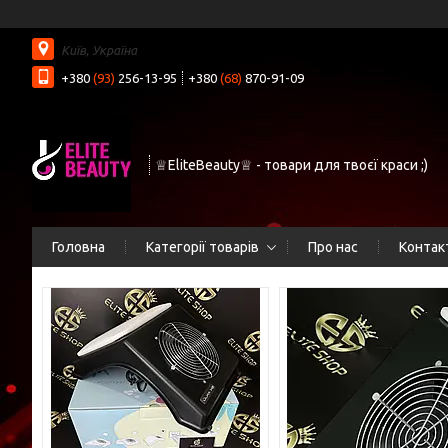
Київ, Україна
+380
(93)
256-13-95
+380
(68)
870-91-09
♕EliteBeauty♕ - товари для твоєї краси ;)
Головна
Категорії товарів
Про нас
Контак