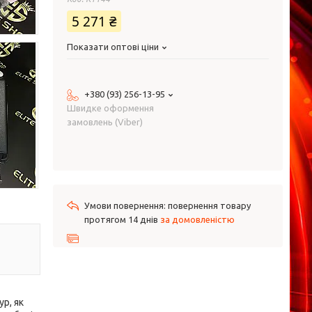
5 271 ₴
Показати оптові ціни
+380 (93) 256-13-95
Швидке оформення
замовлень (Viber)
повернення товару
протягом 14 днів
за домовленістю
р, як