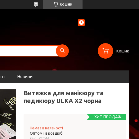
Кошик
Кошик
тті
Новини
Витяжка для манікюру та
педикюру ULKA X2 чорна
ХИТ ПРОДАЖ
Немає в наявності
Оптом і в роздріб
Код:
K1144