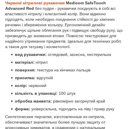
Червоні нітрилові рукавички
Medicom SafeTouch
Advanced Red
без пудри - рукавички поєднують в собі всі
властивості нітрилу і елегантний колір. Вони відмінно
підходять, коли необхідно поєднання стійкості до хімічних
речовин і збереження кольору. Ергономічний дизайн
забезпечує щільне облягання рук і підвищує свободу руху, що
призводить до зниження втоми. Повністю текстуровані для
надійного утримання предметів. Ідеальні для технічних робіт,
а також для татуажу і косметології.
вид рукавички:
оглядовий, захисна, нестерильна
матеріал:
нітрил
поверхня:
текстура на кінчиках пальців
присипка:
відсутній
колір:
червоний
кількість в упаковці:
100 штук
обробка манжета:
рівномірно загорнутий край
форма:
універсальна, підходить на ліву і праву руку
Синтетические перчатки, изготовленные из нитрила,
обеспечивают значительно более лучшую защиту от
агрессивных химикатов, в сравнении с натуральным