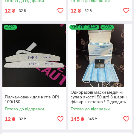
Готово до відправки
Готово до відправки
12
12
₴
₴
32 ₴
32 ₴
–62%
ХИТ ПРОДАЖ
–58%
Одноразові маски медичні
Пилка-човник для нігтів OPI
супер якості! 50 шт! 3 шари +
100/180
фільтр + вставка ! Підходять
дітям для школи!
Готово до відправки
Готово до відправки
12
145
₴
₴
32 ₴
345 ₴