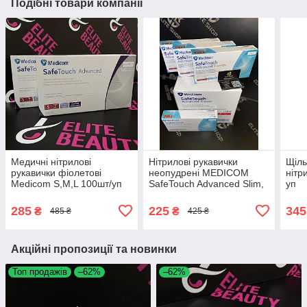
Подібні товари компанії
Медичні нітрилові
Нітрилові рукавички
Щіль
рукавички фіолетові
неопудрені MEDICOM
нітр
Medicom S,M,L 100шт/уп
SafeTouch Advanced Slim,
уп
розміри S, M і L, 100 шт/
уп.
285
225
345
₴
₴
485 ₴
425 ₴
Акційні пропозиції та новинки
Топ продажів
–62%
–62%