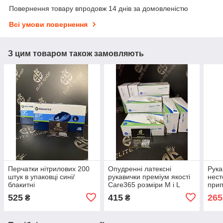
Повернення товару впродовж 14 днів за домовленістю
Всі умови повернення
З цим товаром також замовляють
Перчатки нітрилових 200
Опудренні латексні
Рука
штук в упаковці сині/
рукавички преміум якості
нест
блакитні
Care365 розміри M і L
прип
кількість обмежена!
100 
525
415
265
₴
₴