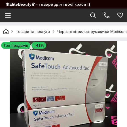
♕EliteBeauty♕ - товари для твоєї краси ;)
Товари та послуги
Червоні нітрилові рукавички Medicom
Топ продажів
–41%