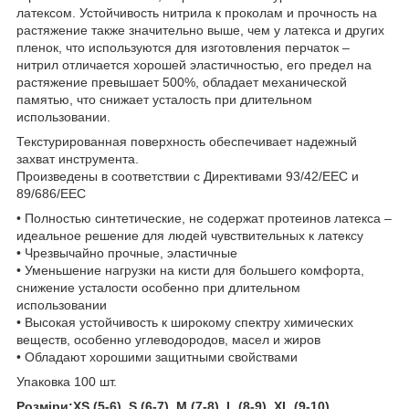
латексом. Устойчивость нитрила к проколам и прочность на
растяжение также значительно выше, чем у латекса и других
пленок, что используются для изготовления перчаток –
нитрил отличается хорошей эластичностью, его предел на
растяжение превышает 500%, обладает механической
памятью, что снижает усталость при длительном
использовании.
Текстурированная поверхность обеспечивает надежный
захват инструмента.
Произведены в соответствии с Директивами 93/42/ЕEC и
89/686/ЕЕС
• Полностью синтетические, не содержат протеинов латекса –
идеальное решение для людей чувствительных к латексу
• Чрезвычайно прочные, эластичные
• Уменьшение нагрузки на кисти для большего комфорта,
снижение усталости особенно при длительном
использовании
• Высокая устойчивость к широкому спектру химических
веществ, особенно углеводородов, масел и жиров
• Обладают хорошими защитными свойствами
Упаковка 100 шт.
Розміри:XS (5-6), S (6-7), M (7-8), L (8-9), XL (9-10)