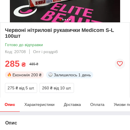
Червоні нітрилові рукавички Medicom S-L
100шт
Готово до відправки
Код: 20708
Опт і роздріб
285
₴
485 ₴
Економія
200 ₴
Залишилось
1 день
275 ₴
від 5 шт.
260 ₴
від 10 шт.
Опис
Характеристики
Доставка
Оплата
Умови п
Опис