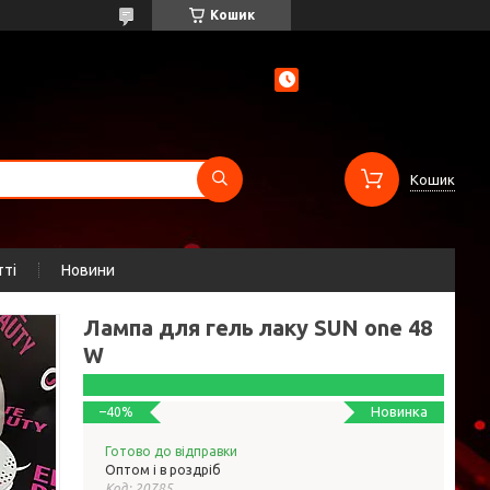
Кошик
Кошик
тті
Новини
Лампа для гель лаку SUN one 48
W
Новинка
–40%
Готово до відправки
Оптом і в роздріб
Код:
20785