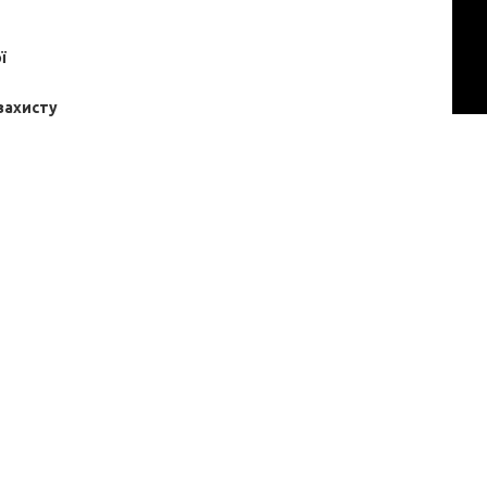
ї
 захисту