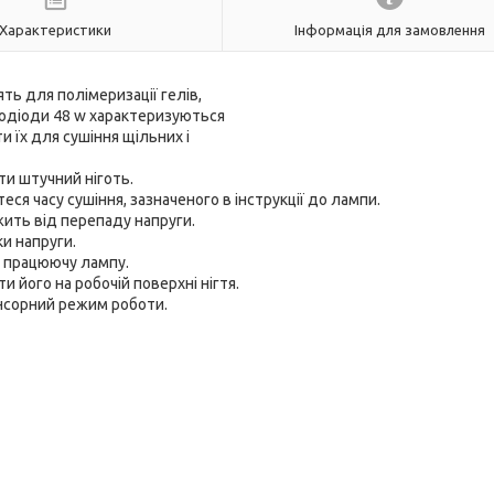
Характеристики
Інформація для замовлення
ть для полімеризації гелів,
тлодіоди 48 w характеризуються
їх для сушіння щільних і
и штучний ніготь.
я часу сушіння, зазначеного в інструкції до лампи.
жить від перепаду напруги.
и напруги.
а працюючу лампу.
 його на робочій поверхні нігтя.
енсорний режим роботи.