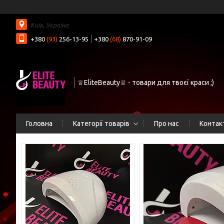
Київ, Україна
+380
(93)
256-13-95
+380
(68)
870-91-09
♕EliteBeauty♕ - товари для твоєї краси ;)
Головна
Категорії товарів
Про нас
Контак