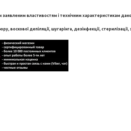
ім заявленим властивостям і технічним характеристикам дано
юру, воскової депіляції, шугарінга, дезінфекції, стерилізації,