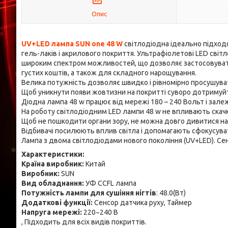
Опис
UV+LED лампа SUN one 48 W
світлодіодна ідеально підходя
гель-лаків і акрилового покриття. Ультрафіолетові LED сві
широким спектром можливостей, що дозволяє застосовувати 
густих коштів, а також для складного нарощування.
Велика потужність дозволяє швидко і рівномірно просушуват
Щоб уникнути появи жовтизни на покритті суворо дотримуйтес
Діодна лампа 48 w працює від мережі 180 – 240 Вольт і зале
На роботу світлодіодним LED лампи 48 w не впливають скачк
Щоб не пошкодити органи зору, не можна довго дивитися н
Відбивачі посилюють вплив світла і допомагають сфокусувати
Лампа з двома світлодіодами нового покоління (UV+LED). С
Характеристики:
Країна виробник:
Китай
Виробник:
SUN
Вид обладнання:
УФ CCFL лампа
Потужність лампи для сушіння нігтів
: 48.0(Вт)
Додаткові функції:
Сенсор датчика руху, Таймер
Напруга мережі:
220~240 В
, Підходить для всіх видів покриттів.