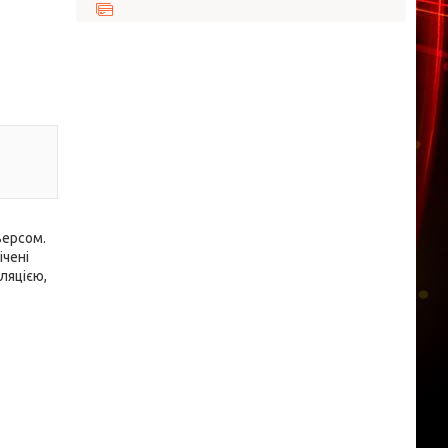
версом.
ічені
ляцією,