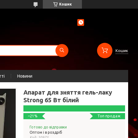
Кошик
Кошик
тті
Новини
Апарат для зняття гель-лаку
Strong 65 Вт білий
Топ продаж
–21%
Готово до відправки
Оптом і в роздріб
Код:
20975