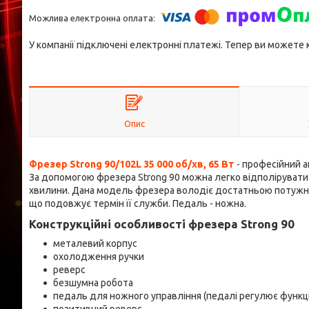
У компанії підключені електронні платежі. Тепер ви можете
Опис
Фрезер Strong 90/102L 35 000 об/хв, 65 Вт
- професійний а
За допомогою фрезера Strong 90 можна легко відполірувати ніг
хвилини. Дана модель фрезера володіє достатньою потужніст
що подовжує термін її служби. Педаль - ножна.
Конструкційні особливості фрезера Strong 90
металевий корпус
охолодження ручки
реверс
безшумна робота
педаль для ножного управління (педалі регулює функц