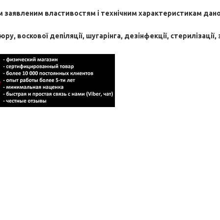
ім заявленим властивостям і технічним характеристикам дано
юру, воскової депіляції, шугарінга, дезінфекції, стерилізації,