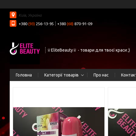
Київ, Україна
+380
(93)
256-13-95
+380
(68)
870-91-09
♕EliteBeauty♕ - товари для твоєї краси ;)
Головна
Категорії товарів
Про нас
Контак