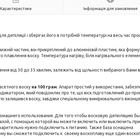
Характеристики
Інформація для замовлення
ля депіляції і зберігає його в потрібній температурі на весь час пр
ній частині, він прикріплений до алюмінієвій пластині, яка форму
го плавлення воску. Температура нагріву, біля нагрівального елеме
ння від 30 до 35 хвилин, залежить від щільності вибраного Вами в
асетного воску
на 100 грам
. Апарат простий у використанні, забез
індикатором, який повідомляє про те, що віск підготовлений до пр
тю залишився воску, завдяки спеціальному вимірювального віконця
омашнего использования. Для того чтобы восковую депиляцию б
базой, с помощью которой вы можете включить или выключить при
дварительно нужно подключить к питанию. Также база оснащена
му вы сможете подключить к своему воскоплаву еще один воскоп