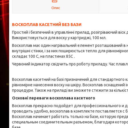
Опис
ВОСКОПЛАВ КАСЕТНИЙ БЕЗ БАЗИ
Простий і безпечний в управлінні прилад, розігріваючий віск д
Використовується для воску у картриджі, 100 мл.
Воскоплав має один нагрівальний елемент розташований в ниж
внутрішні стінки, і за них поширюється тепло для рівномірно
складає 100 С, на пластинах 85С .
Червоний індикатор свідчить про роботу приладу. Час плавле
Воскоплав касетний на базі призначений для стандартного к
рівномірне нанесення воску на шкіру. Воскоплав оснащений 
процедури. Також на приладі ви зможете стежити за кількіс
Основні переваги воскоплава касетного
Воскоплав прекрасно подойдет для профессионального и д
проводить удобно, воскоплав в комплекте поставляется с 
Воскоплав начинает работать только на базе, которую пре
специальным соединительным разъемом, благодаря которо
базе.