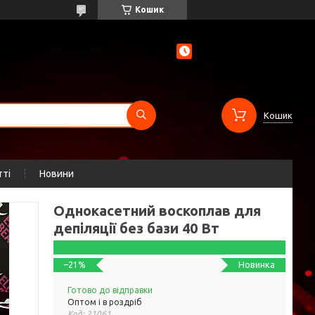
Кошик
Кошик
тті
Новини
Однокасетний воскоплав для
депіляції без бази 40 Вт
Новинка
–21%
Готово до відправки
Оптом і в роздріб
Код:
21061