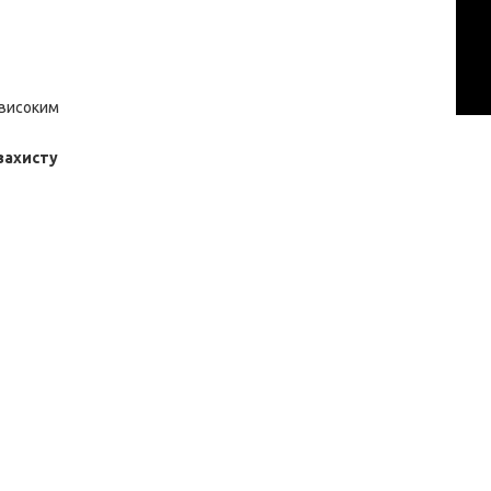
 високим
 захисту