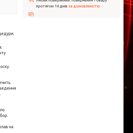
повернення товару
протягом 14 днів
за домовленістю
оцедури.
є
нту
оску.
печить
оведення
.
ыло
бор.
лав на