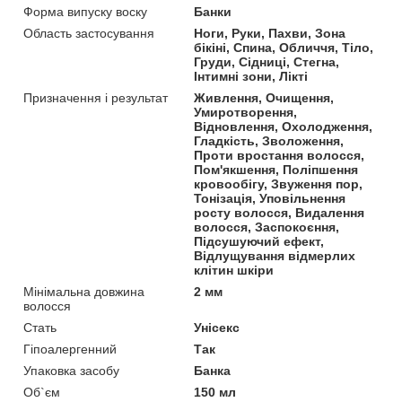
Форма випуску воску
Банки
Область застосування
Ноги, Руки, Пахви, Зона
бікіні, Спина, Обличчя, Тіло,
Груди, Сідниці, Стегна,
Інтимні зони, Лікті
Призначення і результат
Живлення, Очищення,
Умиротворення,
Відновлення, Охолодження,
Гладкість, Зволоження,
Проти вростання волосся,
Пом'якшення, Поліпшення
кровообігу, Звуження пор,
Тонізація, Уповільнення
росту волосся, Видалення
волосся, Заспокоєння,
Підсушуючий ефект,
Відлущування відмерлих
клітин шкіри
Мінімальна довжина
2 мм
волосся
Стать
Унісекс
Гіпоалергенний
Так
Упаковка засобу
Банка
Об`єм
150 мл