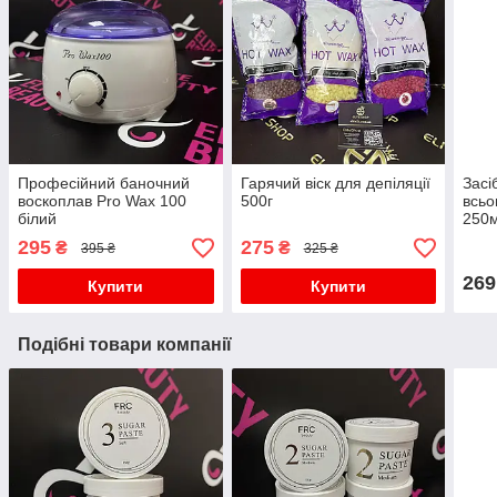
Професійний баночний
Гарячий віск для депіляції
Засі
воскоплав Pro Wax 100
500г
всьо
білий
250
295
275
₴
₴
395 ₴
325 ₴
269
Купити
Купити
Подібні товари компанії