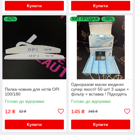
Купити
Купити
–62%
ХИТ ПРОДАЖ
–58%
Одноразові маски медичні
Пилка-човник для нігтів OPI
супер якості! 50 шт! 3 шари +
100/180
фільтр + вставка ! Підходять
дітям для школи!
Готово до відправки
Готово до відправки
12
145
₴
₴
32 ₴
345 ₴
Купити
Купити