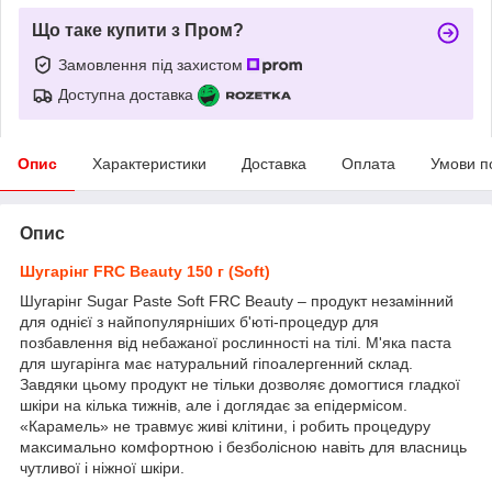
Що таке купити з Пром?
Замовлення під захистом
Доступна доставка
Опис
Характеристики
Доставка
Оплата
Умови п
Опис
Шугарінг FRC Beauty 150 г (Soft)
Шугарінг Sugar Paste Soft FRC Beauty – продукт незамінний
для однієї з найпопулярніших б'юті-процедур для
позбавлення від небажаної рослинності на тілі. М'яка паста
для шугарінга має натуральний гіпоалергенний склад.
Завдяки цьому продукт не тільки дозволяє домогтися гладкої
шкіри на кілька тижнів, але і доглядає за епідермісом.
«Карамель» не травмує живі клітини, і робить процедуру
максимально комфортною і безболісною навіть для власниць
чутливої і ніжної шкіри.