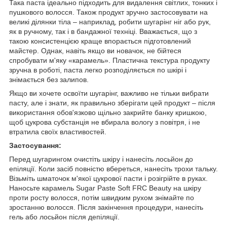
Така паста ідеально підходить для видалення світлих, тонких і
пушкового волосся. Також продукт зручно застосовувати на
великі ділянки тіла – наприклад, робити шугарінг ніг або рук,
як в ручному, так і в бандажної техніці. Вважається, що з
такою консистенцією краще впорається підготовлений
майстер. Однак, навіть якщо ви новачок, не бійтеся
спробувати м'яку «карамель». Пластична текстура продукту
зручна в роботі, паста легко розподіляється по шкірі і
знімається без залипов.
Якщо ви хочете освоїти шугарінг, важливо не тільки вибрати
пасту, але і знати, як правильно зберігати цей продукт – після
використання обов'язково щільно закрийте банку кришкою,
щоб цукрова субстанція не вбирала вологу з повітря, і не
втратила своїх властивостей.
Застосування:
Перед шугарингом очистіть шкіру і нанесіть лосьйон до
епіляції. Коли засіб повністю вбереться, нанесіть трохи тальку.
Візьміть шматочок м'якої цукрової пасти і розігрійте в руках.
Наносьте карамель Sugar Paste Soft FRC Beauty на шкіру
проти росту волосся, потім швидким рухом знімайте по
зростанню волосся. Після закінчення процедури, нанесіть
гель або лосьйон після депіляції.