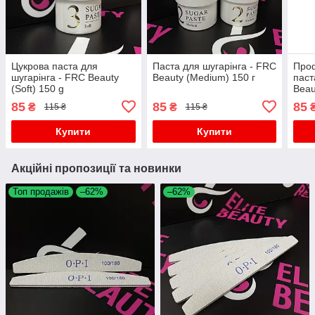
Цукрова паста для
Паста для шугарінга - FRC
Проф
шугарінга - FRC Beauty
Beauty (Medium) 150 г
паст
(Soft) 150 g
Beau
85
85
85
₴
₴
115 ₴
115 ₴
Купити
Купити
Акційні пропозиції та новинки
Топ продажів
–62%
–62%