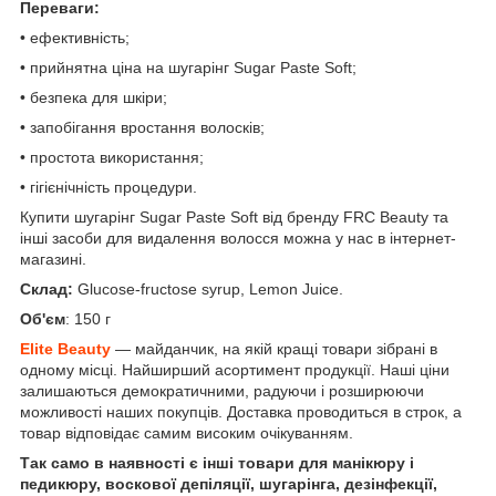
Переваги:
• ефективність;
• прийнятна ціна на шугарінг Sugar Paste Soft;
• безпека для шкіри;
• запобігання вростання волосків;
• простота використання;
• гігієнічність процедури.
Купити шугарінг Sugar Paste Soft від бренду FRC Beauty та
інші засоби для видалення волосся можна у нас в інтернет-
магазині.
Склад:
Glucose-fructose syrup, Lemon Juice.
Об'єм
: 150 г
Elite Beauty
— майданчик, на якій кращі товари зібрані в
одному місці. Найширший асортимент продукції. Наші ціни
залишаються демократичними, радуючи і розширюючи
можливості наших покупців. Доставка проводиться в строк, а
товар відповідає самим високим очікуванням.
Так само в наявності є інші товари для манікюру і
педикюру, воскової депіляції, шугарінга, дезінфекції,