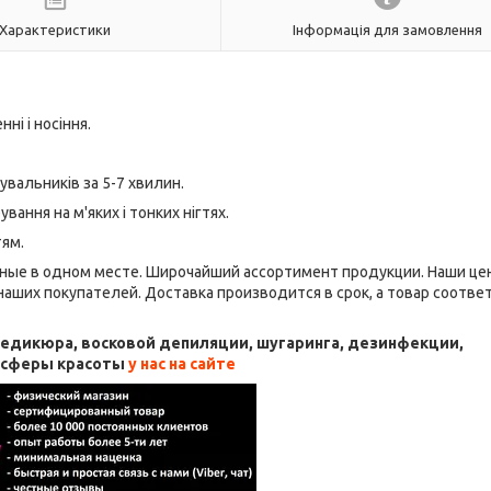
Характеристики
Інформація для замовлення
ні і носіння.
вальників за 5-7 хвилин.
ання на м'яких і тонких нігтях.
тям.
ные в одном месте. Широчайший ассортимент продукции. Наши це
аших покупателей. Доставка производится в срок, а товар соотве
 педикюра, восковой депиляции, шугаринга, дезинфекции,
я сферы красоты
у нас на сайте