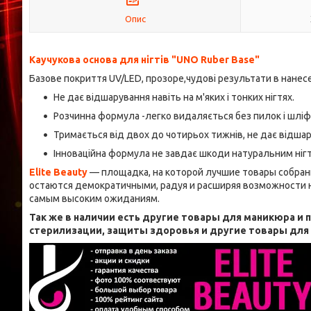
Опис
Каучукова основа для нігтів "UNO Ruber Base"
Базове покриття UV/LED, прозоре,чудові результати в нанесен
Не дає відшарування навіть на м'яких і тонких нігтях.
Розчинна формула -легко видаляється без пилок і шліфу
Тримається від двох до чотирьох тижнів, не дає відшарув
Інноваційна формула не завдає шкоди натуральним ніг
Elite Beauty
— площадка, на которой лучшие товары собран
остаются демократичными, радуя и расширяя возможности н
самым высоким ожиданиям.
Так же в наличии есть другие товары для маникюра и
стерилизации, защиты здоровья и другие товары дл