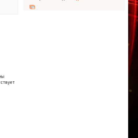
ны
тствует