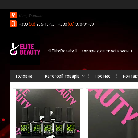
Київ, Україна
+380
(93)
256-13-95
+380
(68)
870-91-09
♕EliteBeauty♕ - товари для твоєї краси ;)
Головна
Категорії товарів
Про нас
Контак