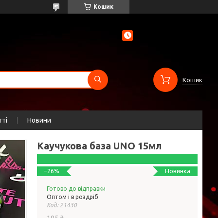
Кошик
Кошик
тті
Новини
Каучукова база UNO 15мл
Новинка
–26%
Готово до відправки
Оптом і в роздріб
Код:
21430