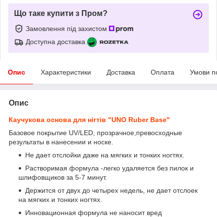
Що таке купити з Пром?
Замовлення під захистом
Доступна доставка
Опис
Характеристики
Доставка
Оплата
Умови п
Опис
Каучукова основа для нігтів "UNO Ruber Base"
Базовое покрытие UV/LED, прозрачное,превосходные
результаты в нанесении и носке.
Не дает отслойки даже на мягких и тонких ногтях.
Растворимая формула -легко удаляется без пилок и
шлифовщиков за 5-7 минут.
Держится от двух до четырех недель, не дает отслоек
на мягких и тонких ногтях.
Инновационная формула не наносит вред