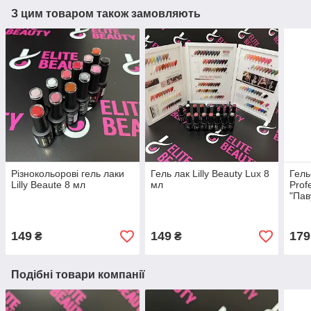
З цим товаром також замовляють
Різнокольорові гель лаки
Гель лак Lilly Beauty Lux 8
Гель
Lilly Beaute 8 мл
мл
Prof
"Пав
149
149
179
₴
₴
Подібні товари компанії