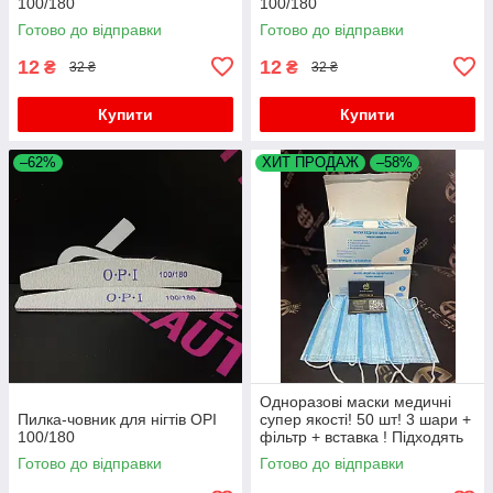
100/180
100/180
Готово до відправки
Готово до відправки
12
12
₴
₴
32 ₴
32 ₴
Купити
Купити
–62%
ХИТ ПРОДАЖ
–58%
Одноразові маски медичні
Пилка-човник для нігтів OPI
супер якості! 50 шт! 3 шари +
100/180
фільтр + вставка ! Підходять
дітям для школи!
Готово до відправки
Готово до відправки