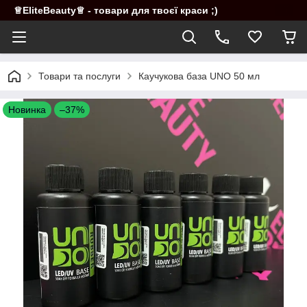
♕EliteBeauty♕ - товари для твоєї краси ;)
Товари та послуги
Каучукова база UNO 50 мл
Новинка
–37%