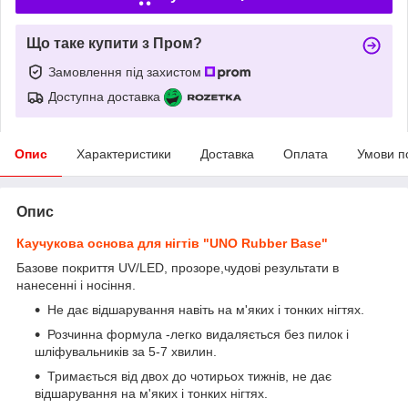
Що таке купити з Пром?
Замовлення під захистом
Доступна доставка
Опис
Характеристики
Доставка
Оплата
Умови п
Опис
Каучукова основа для нігтів "UNO Rubber Base"
Базове покриття UV/LED, прозоре,чудові результати в
нанесенні і носіння.
Не дає відшарування навіть на м'яких і тонких нігтях.
Розчинна формула -легко видаляється без пилок і
шліфувальників за 5-7 хвилин.
Тримається від двох до чотирьох тижнів, не дає
відшарування на м'яких і тонких нігтях.