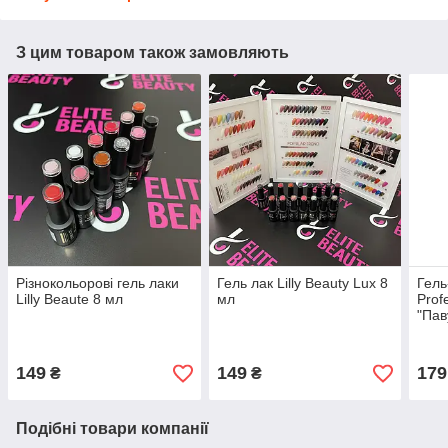
З цим товаром також замовляють
Різнокольорові гель лаки
Гель лак Lilly Beauty Lux 8
Гель
Lilly Beaute 8 мл
мл
Prof
"Пав
149
149
179
₴
₴
Подібні товари компанії