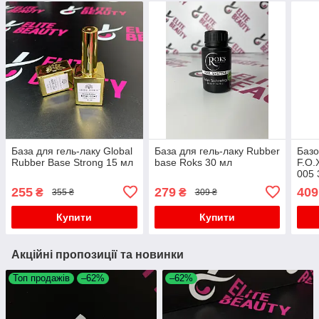
База для гель-лаку Global
База для гель-лаку Rubber
Базо
Rubber Base Strong 15 мл
base Roks 30 мл
F.O.
005 
255
279
409
₴
₴
355 ₴
309 ₴
Купити
Купити
Акційні пропозиції та новинки
Топ продажів
–62%
–62%