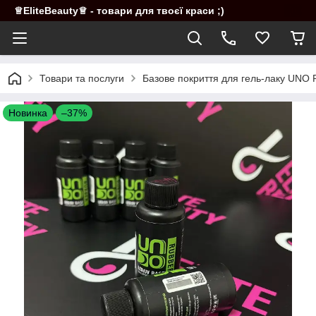
♕EliteBeauty♕ - товари для твоєї краси ;)
Товари та послуги
Базове покриття для гель-лаку UNO 
Новинка
–37%