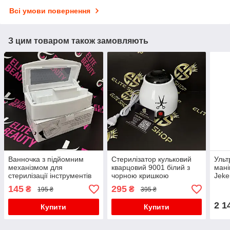
Всі умови повернення
З цим товаром також замовляють
Ванночка з підйомним
Стерилізатор кульковий
Ульт
механізмом для
кварцовий 9001 білий з
мані
стерилізації інструментів
чорною кришкою
Jeke
145
295
₴
₴
195 ₴
395 ₴
2 1
Купити
Купити