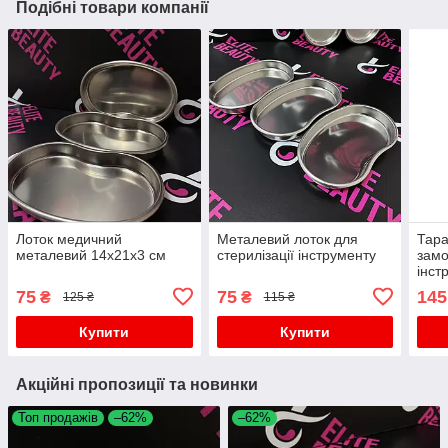
Подібні товари компанії
Лоток медичний
Металевий лоток для
Тара
металевий 14х21х3 см
стерилізації інструменту
замо
інст
75
75
145
₴
₴
125 ₴
115 ₴
Купити
Купити
Акційні пропозиції та новинки
Топ продажів
–62%
–62%