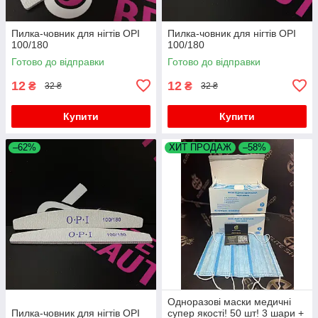
Пилка-човник для нігтів OPI
Пилка-човник для нігтів OPI
100/180
100/180
Готово до відправки
Готово до відправки
12
12
₴
₴
32 ₴
32 ₴
Купити
Купити
–62%
ХИТ ПРОДАЖ
–58%
Одноразові маски медичні
Пилка-човник для нігтів OPI
супер якості! 50 шт! 3 шари +