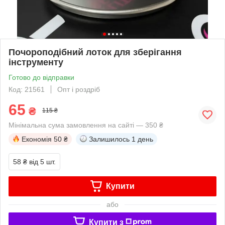
Почороподібний лоток для зберігання
інструменту
Готово до відправки
Код: 21561
Опт і роздріб
65
₴
115 ₴
Мінімальна сума замовлення на сайті — 350 ₴
Економія
50 ₴
Залишилось
1 день
58 ₴
від 5 шт.
Купити
або
Купити з