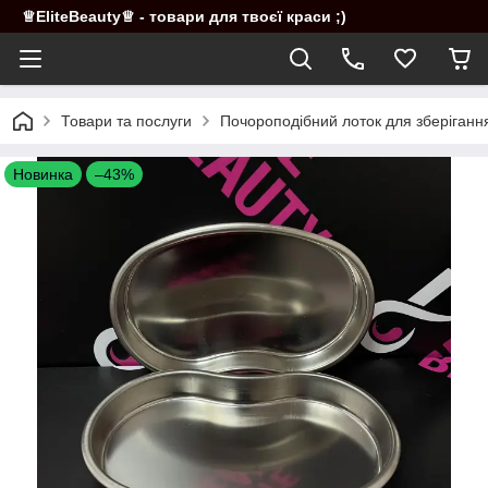
♕EliteBeauty♕ - товари для твоєї краси ;)
Товари та послуги
Почороподібний лоток для зберіганн
Новинка
–43%