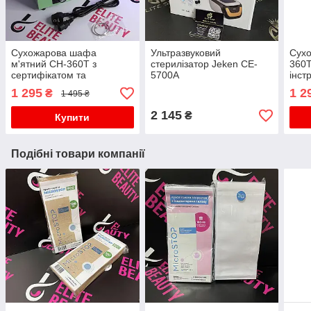
Сухожарова шафа
Ультразвуковий
Сух
м'ятний CH-360T з
стерилізатор Jeken CE-
360T
сертифікатом та
5700A
інст
інструкцією
1 295
1 2
₴
1 495 ₴
2 145
₴
Купити
Подібні товари компанії