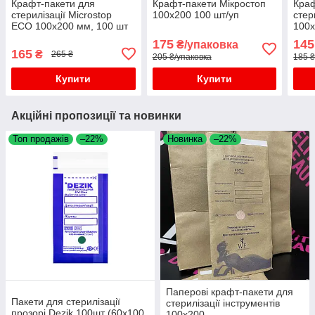
Крафт-пакети для
Крафт-пакети Мікростоп
Краф
стерилізації Microstop
100х200 100 шт/уп
стер
ECO 100x200 мм, 100 шт
100
175
145
₴/упаковка
165
₴
265 ₴
205 ₴/упаковка
185 ₴
Купити
Купити
Акційні пропозиції та новинки
Топ продажів
–22%
Новинка
–22%
Паперові крафт-пакети для
Пакети для стерилізації
стерилізації інструментів
прозорі Dezik 100шт (60х100
100х200