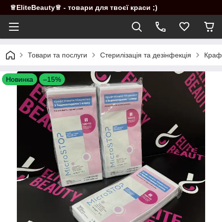
♕EliteBeauty♕ - товари для твоєї краси ;)
Товари та послуги
Стерилізація та дезінфекція
Крафт
Новинка
–15%