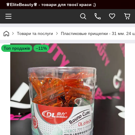
♕EliteBeauty♕ - товари для твоєї краси ;)
Товари та послуги
Пластиковые прищепки - 31 мм. 24 шт
Топ продажів
–11%