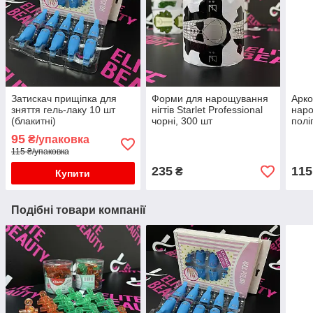
Затискач прищіпка для
Форми для нарощування
Арко
зняття гель-лаку 10 шт
нігтів Starlet Professional
наро
(блакитні)
чорні, 300 шт
полі
95
₴/упаковка
115 ₴/упаковка
235
115
₴
Купити
Подібні товари компанії