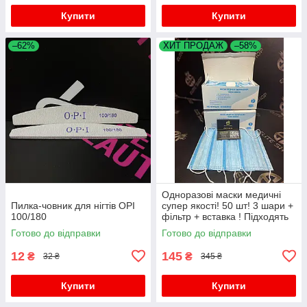
Купити
Купити
–62%
ХИТ ПРОДАЖ
–58%
Одноразові маски медичні
Пилка-човник для нігтів OPI
супер якості! 50 шт! 3 шари +
100/180
фільтр + вставка ! Підходять
дітям для школи!
Готово до відправки
Готово до відправки
12
145
₴
₴
32 ₴
345 ₴
Купити
Купити