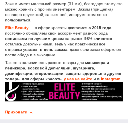
Зажим имеет маленький размер (31 мм), благодаря этому его
можно хранить с прочим инвентарём. Зажим (прищепка)
оснащен пружинкой, за счет неё, инструментом легко
пользоваться.
Elite Beauty
— в сфере красоты двигаемся
с 2015 года
,
постоянно обновляем свой ассортимент разного рода
новинками по лучшим ценам
на рынке.
98% клиентов
остались довольны нами, ведь у нас практически все
отправки уезжают
в день заказа
, даже если заказ оформлен
после обеда и в выходные.
Так же в наличии есть разные товары для
маникюра и
педикюра, восковой депиляции, шугаринга,
дезинфекции, стерилизации, защиты здоровья и другие
товары для сферы красоты
у нас на сайте
и в
Instagram.
Приховати