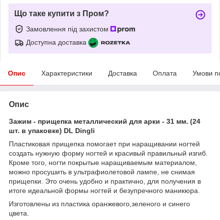
Що таке купити з Пром?
Замовлення під захистом
Доступна доставка
Опис
Характеристики
Доставка
Оплата
Умови п
Опис
Зажим - прищепка металлический для арки - 31 мм. (24
шт. в упаковке) DL Dingli
Пластиковая прищепка помогает при наращивании ногтей
создать нужную форму ногтей и красивый правильный изгиб.
Кроме того, ногти покрытые наращиваемым материалом,
можно просушить в ультрафиолетовой лампе, не снимая
прищепки. Это очень удобно и практично, для получения в
итоге идеальной формы ногтей и безупречного маникюра.
Изготовлены из пластика оранжевого,зеленого и синего
цвета.