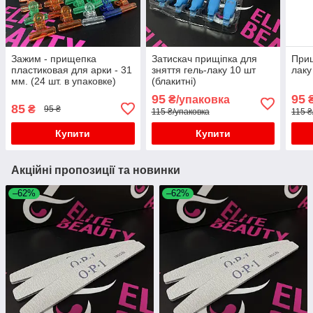
Зажим - прищепка
Затискач прищіпка для
Прищ
пластиковая для арки - 31
зняття гель-лаку 10 шт
лаку
мм. (24 шт. в упаковке)
(блакитні)
Dingli
95
95
₴/упаковка
₴
85
₴
95 ₴
115 ₴/упаковка
115 ₴
Купити
Купити
Акційні пропозиції та новинки
–62%
–62%