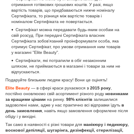
отримання готівкових грошових коштів. У разі, якщо
вартість товарів, що придбаваються нижче номіналу
Сертифіката, то різниця між вартістю товарів і
номіналом Сертифіката не повертається.
Сертифікат можна передавати будь-яким особам на
свій розсуд. При передачі Сертифіката власник
Сертифіката зобов'язаний проінформувати особа, яка
отримує Сертифікат, про умови отримання ним товарів
у магазині "Elite Beauty".
Сертифікати, які потрапили в обіг незаконним
шляхом, не приймаються в магазині і товари за ним не
відпускаються.
Подаруйте близьким людям красу! Вони це оцінять!
Elite Beauty
— в сфері краси рухаємося
з 2015 року
,
постійно оновлюємо свій асортимент різного роду
новинками
за кращими цінами
на ринку.
98% клієнтів
залишилися
задоволені нами, адже у нас практично всі відправки їдуть
в
день замовлення
, навіть якщо замовлення оформлене після
обіду і у вихідні.
Так само в наявності є різні товари для
манікюру і педикюру,
воскової депіляції, шугарінга, дезінфекції, стерилізації,