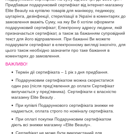
Придбавши подарунковий сертифікат від інтернет-магазину
Elite Beauty на купівлю товарів для манікюру, педикюру,
шугарінга, дезінфекції, стерилізації в Україні в коментарях до
замовлення вкажіть Суму, на яку Ви б хотіли оформити
подарунковий сертифікат; Електронну адресу людини, якій
призначається сертифікат, а також за бажанням супровідний
текст для його відправлення. При бажанні Ви можете
подарувати сертифікат в електронному вигляді інкогніто, для
цього також необхідно зазначити про таке бажання в
коментарях до замовлення.
ВАЖЛИВО!
Термін дії сертифіката – 1 рік з дня придбання.
Подарунковим сертифікатом можна скористатися
один раз (після пред'явлення до оплати Сертифікат
вилучається у пред'явника). Сертифікати є власністю
магазину Elite Beauty .
При купівлі Подарункового сертифіката знижки не
надаються, оплата строго по номіналу сертифіката.
При оплаті покупки Подарунковим сертифікатом
діють всі знижки магазину «Elite Beauty».
Сертифікат не може бути використаний для