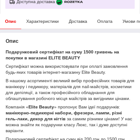
Доступна доставка
Опис
Характеристики
Доставка
Оплата
Умови п
Опис
Подарунковий сертифікат на суму 1500 гривень на
покупки в магазині ELITE BEAUTY
Сертифікат можна використовувати при оплаті замовлення
будь-яких товарів інтернет-магазину Elite Beauty.
В нашому асортименті великий вибір професійних товарів для
манікюру і педикюру, матеріалів для nail-майстрів, косметики
для депіляції, а також професійного обладнання для
облаштування робочого місця майстрів за вигідними цінами.
Компанія «
Elite Beauty
» пропонує Вам ідеї подарунків:
манікюрно-педикюрні набори, фрезери, лампи, різні
гель-лаки, декор для нігтів
за самим різними цінами! У нас
можна знайти як подарунки класу Люкс, так і дуже доступні
варіанти.
Подарунковий сертифікат на суму від 200 грн до 1500 грн .