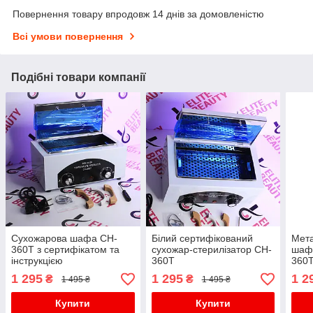
Повернення товару впродовж 14 днів за домовленістю
Всі умови повернення
Подібні товари компанії
Сухожарова шафа CH-
Білий сертифікований
Мета
360T з сертифікатом та
сухожар-стерилізатор CH-
шафа
інструкцією
360T
360
1 295
1 295
1 2
₴
₴
1 495 ₴
1 495 ₴
Купити
Купити