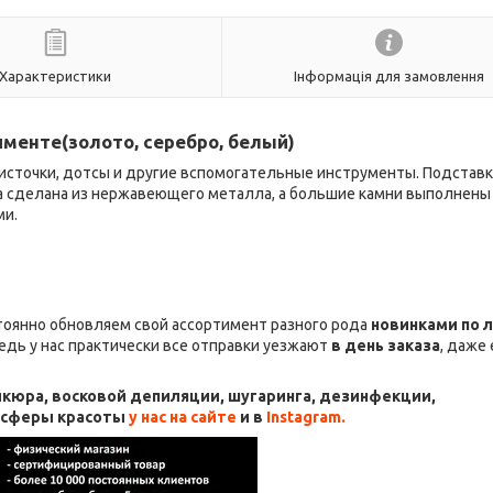
Характеристики
Інформація для замовлення
именте(золото, серебро, белый)
кисточки, дотсы и другие вспомогательные инструменты. Подставка
а сделана из нержавеющего металла, а большие камни выполнены
ми.
стоянно обновляем свой ассортимент разного рода
новинками по 
едь у нас практически все отправки уезжают
в день заказа
, даже
кюра, восковой депиляции, шугаринга, дезинфекции,
я сферы красоты
у нас на сайте
и в
Instagram.