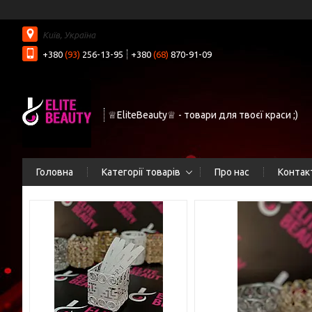
Київ, Україна
+380
(93)
256-13-95
+380
(68)
870-91-09
♕EliteBeauty♕ - товари для твоєї краси ;)
Головна
Категорії товарів
Про нас
Контак