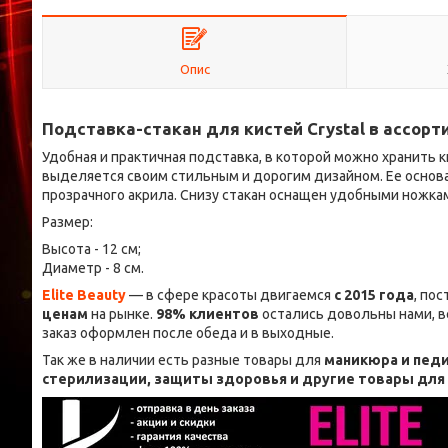
Опис
Подставка-стакан для кистей Crystal в ассорт
Удобная и практичная подставка, в которой можно хранить 
выделяется своим стильным и дорогим дизайном. Ее основ
прозрачного акрила. Снизу стакан оснащен удобными ножка
Размер:
Высота - 12 см;
Диаметр - 8 см.
Elite Beauty
— в сфере красоты двигаемся
с 2015 года
, по
ценам
на рынке.
98% клиентов
остались довольны нами, в
заказ оформлен после обеда и в выходные.
Так же в наличии есть разные товары для
маникюра и педи
стерилизации, защиты здоровья и другие товары дл