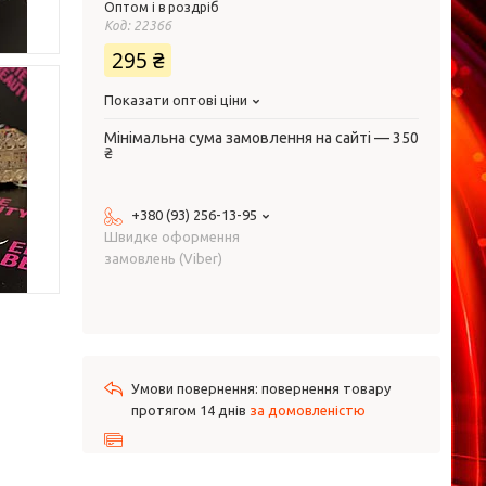
Оптом і в роздріб
Код:
22366
295 ₴
Показати оптові ціни
Мінімальна сума замовлення на сайті — 350
₴
+380 (93) 256-13-95
Швидке оформення
замовлень (Viber)
повернення товару
протягом 14 днів
за домовленістю