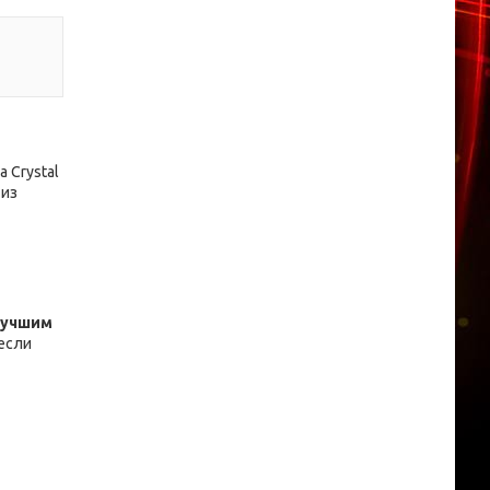
 Crystal
 из
лучшим
 если