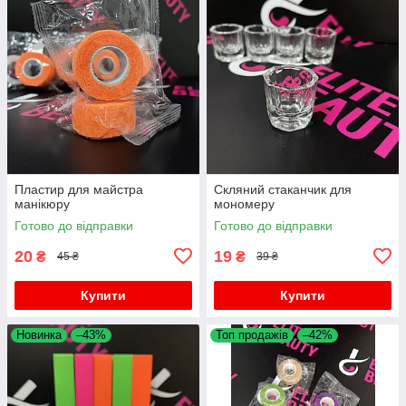
Пластир для майстра
Скляний стаканчик для
манікюру
мономеру
Готово до відправки
Готово до відправки
20
19
₴
₴
45 ₴
39 ₴
Купити
Купити
Новинка
–43%
Топ продажів
–42%