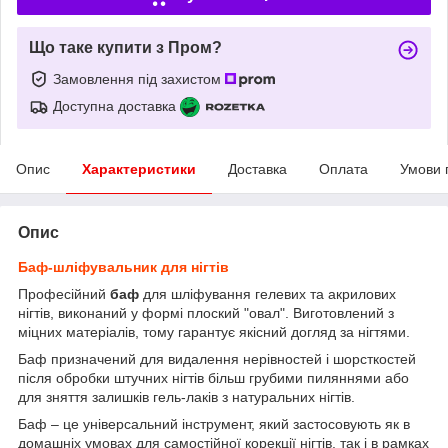
Що таке купити з Пром?
Замовлення під захистом
Доступна доставка
Опис
Характеристики
Доставка
Оплата
Умови 
Опис
Баф-шліфувальник для нігтів
Професійний
баф
для шліфування гелевих та акрилових
нігтів, виконаний у формі плоский "овал". Виготовлений з
міцних матеріалів, тому гарантує якісний догляд за нігтями.
Баф призначений для видалення нерівностей і шорсткостей
після обробки штучних нігтів більш грубими пиляннями або
для зняття залишків гель-лаків з натуральних нігтів.
Баф – це універсальний інструмент, який застосовують як в
домашніх умовах для самостійної корекції нігтів, так і в рамках