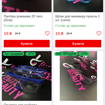
Палітра ромашка 20 типс
Щітка для манікюру прасок 1
(біла)
шт. (синя)
Готово до відправки
Готово до відправки
15
15
₴
₴
25 ₴
25 ₴
Купити
Купити
Топ продажів
–37%
ХИТ ПРОДАЖ
–37%
Окуляри для майстра