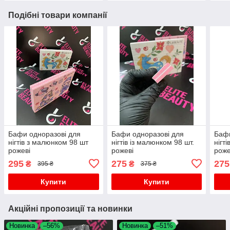
Подібні товари компанії
Бафи одноразові для
Бафи одноразові для
Бафи
нігтів з малюнком 98 шт
нігтів із малюнком 98 шт.
нігт
рожеві
рожеві
роже
295
275
275
₴
₴
395 ₴
375 ₴
Купити
Купити
Акційні пропозиції та новинки
Новинка
–56%
Новинка
–51%