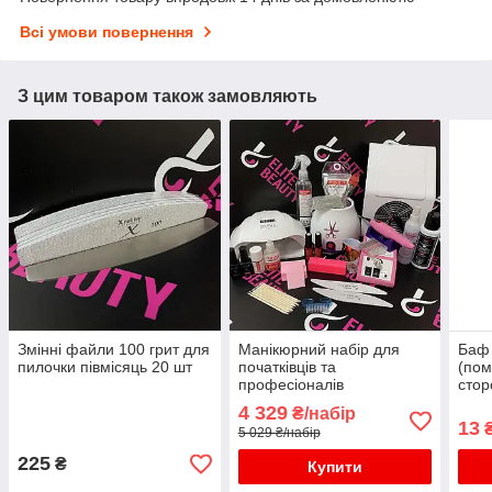
Всі умови повернення
З цим товаром також замовляють
Змінні файли 100 грит для
Манікюрний набір для
Баф 
пилочки півмісяць 20 шт
початківців та
(пом
професіоналів
стор
4 329
₴/набір
13
5 029 ₴/набір
225
₴
Купити