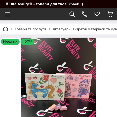
♕EliteBeauty♕ - товари для твоєї краси ;)
Товари та послуги
Аксесуари, витратні матеріали та од
Новинка
–27%