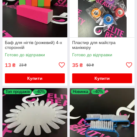
Баф для нігтів (рожевий) 4-х
Пластир для майстра
сторонній
манікюру
Готово до відправки
Готово до відправки
13
35
₴
₴
23 ₴
60 ₴
Купити
Купити
Топ продажів
–40%
Новинка
–40%