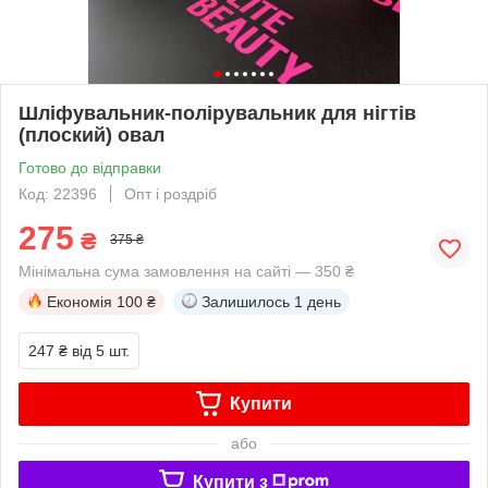
Шліфувальник-полірувальник для нігтів
(плоский) овал
Готово до відправки
Код: 22396
Опт і роздріб
275
₴
375 ₴
Мінімальна сума замовлення на сайті — 350 ₴
Економія
100 ₴
Залишилось
1 день
247 ₴
від 5 шт.
Купити
або
Купити з