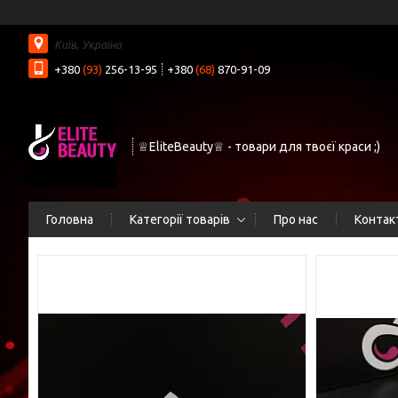
Київ, Україна
+380
(93)
256-13-95
+380
(68)
870-91-09
♕EliteBeauty♕ - товари для твоєї краси ;)
Головна
Категорії товарів
Про нас
Контак