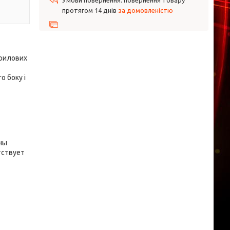
повернення товару
протягом 14 днів
за домовленістю
крилових
о боку і
ны
тствует