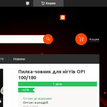
Кошик
Кошик
тті
Новини
Пилка-човник для нігтів OPI
100/180
1 день
–62%
Готово до відправки
Оптом і в роздріб
Код:
22419