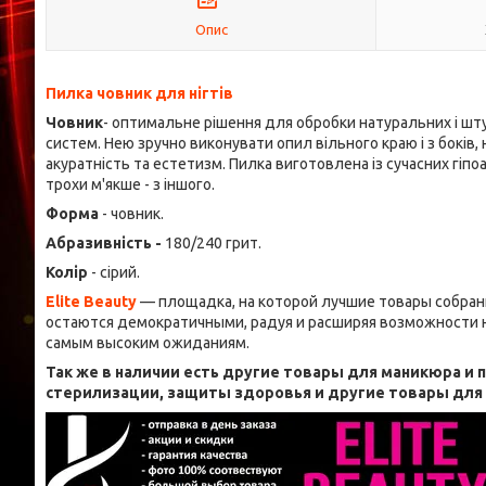
Опис
Пилка човник для нігтів
Човник
- оптимальне рішення для обробки натуральних і шту
систем. Нею зручно виконувати опил вільного краю і з боків,
акуратність та естетизм. Пилка виготовлена із сучасних гіпоа
трохи м'якше - з іншого.
Форма
- човник.
Абразивність -
180/240 грит.
Колір
- сірий.
Elite Beauty
— площадка, на которой лучшие товары собран
остаются демократичными, радуя и расширяя возможности н
самым высоким ожиданиям.
Так же в наличии есть другие товары для маникюра и
стерилизации, защиты здоровья и другие товары дл