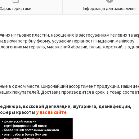
Характеристики
Інформація для замовлення
чних нігтьових пластин, нарощених із застосуванням гелевих та а
 надаючи потрібну форму, усуваючи нерівності і надаючи манікюру
лергенних матеріалів, має якісний абразив, більш жорсткий, з одног
ные в одном месте. Широчайший ассортимент продукции. Наши це
аших покупателей. Доставка производится в срок, а товар соотве
 педикюра, восковой депиляции, шугаринга, дезинфекции,
я сферы красоты
у нас на сайте