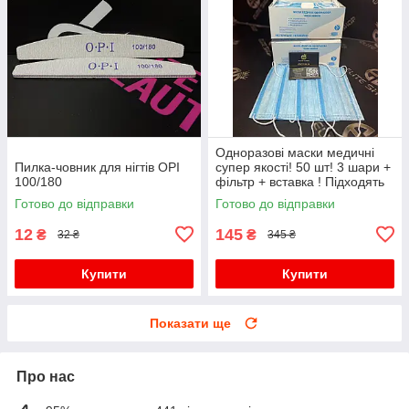
Одноразові маски медичні
Пилка-човник для нігтів OPI
супер якості! 50 шт! 3 шари +
100/180
фільтр + вставка ! Підходять
дітям для школи!
Готово до відправки
Готово до відправки
12
145
₴
₴
32 ₴
345 ₴
Купити
Купити
Показати ще
Про нас