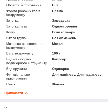
Область застосування
Нігті
Форма робочих країв
Пряма
інструменту
Заточка
Заводська
Заточка леза
Одностороння
Колір
Різні кольори
Вікова група
Без обмежень
Матеріал виготовлення
Метал
інструменту
Вага інструменту
100 г
Вид манікюрно-
Книпсер
педикюрного інструменту
Вид пружини
Одинарна
Функціональне
Для манікюру, Для педикюру
призначення
Стать
Жіноча
Приховати