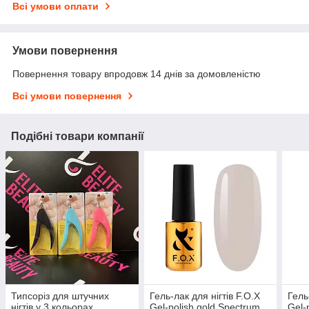
Всі умови оплати
Умови повернення
Повернення товару впродовж 14 днів за домовленістю
Всі умови повернення
Подібні товари компанії
Типсоріз для штучних
Гель-лак для нігтів F.O.X
Гель
нігтів у 3 кольорах
Gel-polish gold Spectrum
Gel-