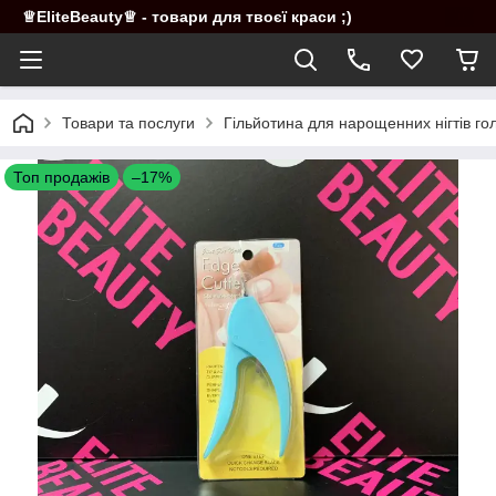
♕EliteBeauty♕ - товари для твоєї краси ;)
Товари та послуги
Гільйотина для нарощенних нігтів го
Топ продажів
–17%