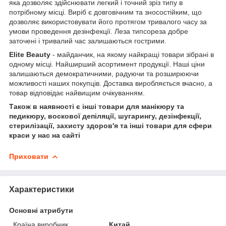
яка дозволяє здійснювати легкий і точний зріз типу в
потрібному місці. Виріб є довговічним та зносостійким, що
дозволяє використовувати його протягом тривалого часу за
умови проведення дезінфекції. Леза типсореза добре
заточені і тривалий час залишаються гострими.
Elite Beauty
- майданчик, на якому найкращі товари зібрані в
одному місці. Найширший асортимент продукції. Наші ціни
залишаються демократичними, радуючи та розширюючи
можливості наших покупців. Доставка виробляється вчасно, а
товар відповідає найвищим очікуванням.
Також в наявності є інші товари для манікюру та
педикюру, воскової депіляції, шугарингу, дезінфекції,
стерилізації, захисту здоров'я та інші товари для сфери
краси у нас на сайті
Приховати
Характеристики
Основні атрибути
Країна виробник
Китай