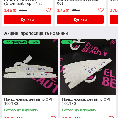
(блакитний, чорний та
001
рожевий)
145
175
175
₴
₴
175 ₴
200 ₴
Купити
Купити
Акційні пропозиції та новинки
Топ продажів
–62%
–62%
Пилка-човник для нігтів OPI
Пилка-човник для нігтів OPI
100/180
100/180
Готово до відправки
Готово до відправки