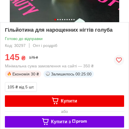
Гільйотина для нарощенних нігтів голуба
Готово до відправки
Код: 30297
Опт і роздріб
145
₴
175 ₴
Мінімальна сума замовлення на сайті — 350 ₴
Економія
30 ₴
Залишилось
00:24:59
105 ₴
від 5 шт.
Купити
або
Купити з