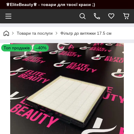
♕EliteBeauty♕ - товари для твоєї краси ;)
Товари та послуги
Фільтр до витяжки 17.5 см
Топ продажів
–40%