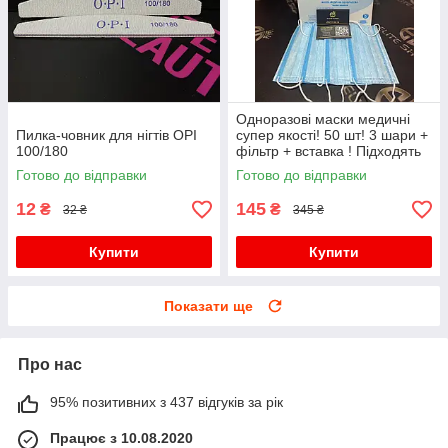
Одноразові маски медичні
Пилка-човник для нігтів OPI
супер якості! 50 шт! 3 шари +
100/180
фільтр + вставка ! Підходять
дітям для школи!
Готово до відправки
Готово до відправки
12
145
₴
₴
32 ₴
345 ₴
Купити
Купити
Показати ще
Про нас
95% позитивних з 437 відгуків за рік
Працює з 10.08.2020