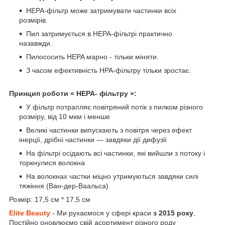
HEPA-фільтр може затримувати частинки всіх
розмірів.
Пил затримується в HEPA-фільтрі практично
назавжди.
Пилососить HEPA марно - тільки міняти.
З часом ефективність HPA-фільтру тільки зростає.
Принцип роботи « НЕРА- фільтру »:
У фільтр потрапляє повітряний потік з пилком різного
розміру, від 10 мкм і менше
Великі частинки випускають з повітря через ефект
інерції, дрібні частинки — завдяки дії дифузії
На фільтрі осідають всі частинки, які вийшли з потоку і
торкнулися волокна
На волокнах частки міцно утримуються завдяки силі
тяжіння (Ван-дер-Ваальса)
Розмір: 17,5 см * 17,5 см
Elite Beauty
- Ми рухаємося у сфері краси
з 2015 року
,
Постійно оновлюємо свій асортимент різного роду