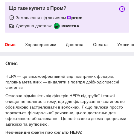
Що таке купити з Пром?
Замовлення під захистом
Доступна доставка
Опис
Характеристики
Доставка
Оплата
Умови п
Опис
HEPA — це високоефективний вид повітряних фільтрів,
головна мета яких — видаляти з повітря дрібнодіспрессні
частинки.
Основна відмінність від фільтрів HEPA від грубої і тонкої
очищення полягає в тому, що для фільтрування частинок не
обов'язково застрелювати в волокнах. Якщо пилюка просто
торкається фільтральної речовини, цього достатньо для
ефективного обпалювання. Це пов'язано з двома процесами:
адгезією та аутвозією.
Неочевидні факти про фільтр HEPA: