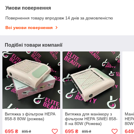
Умови повернення
Повернення товару впродовж 14 днів за домовленістю
Всі умови повернення
Подібні товари компанії
Витяжка з фільтром HEPA
Витяжка для манікюру з
Мані
858-8 80W (рожева)
фільтром НЕРА SIMEI 858-
HEPA
8 на 80W (Рожева)
80W 
695
695
649
₴
₴
895 ₴
895 ₴