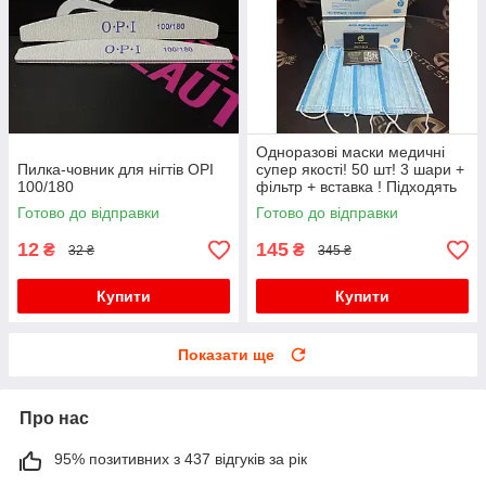
Одноразові маски медичні
Пилка-човник для нігтів OPI
супер якості! 50 шт! 3 шари +
100/180
фільтр + вставка ! Підходять
дітям для школи!
Готово до відправки
Готово до відправки
12
145
₴
₴
32 ₴
345 ₴
Купити
Купити
Показати ще
Про нас
95% позитивних з 437 відгуків за рік