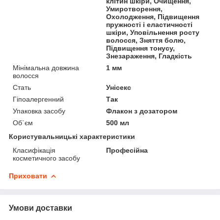
клітин шкіри, Очищення,
Умиротворення,
Охолодження, Підвищення
пружності і еластичності
шкіри, Уповільнення росту
волосся, Зняття болю,
Підвищення тонусу,
Знезараження, Гладкість
Мінімальна довжина
1 мм
волосся
Стать
Унісекс
Гіпоалергенний
Так
Упаковка засобу
Флакон з дозатором
Об`єм
500 мл
Користувальницькі характеристики
Класифікація
Професійна
косметичного засобу
Приховати
Умови доставки