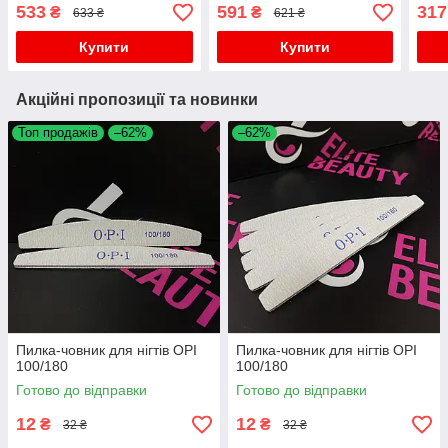
533
591
317
₴
₴
633 ₴
621 ₴
Купити
Купити
Акційні пропозиції та новинки
Топ продажів
–62%
–62%
Пилка-човник для нігтів OPI
Пилка-човник для нігтів OPI
100/180
100/180
Готово до відправки
Готово до відправки
12
12
₴
₴
32 ₴
32 ₴