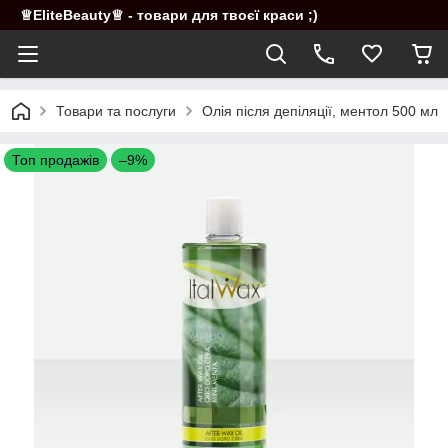
♕EliteBeauty♕ - товари для твоєї краси ;)
Товари та послуги
Олія після депіляції, ментол 500 мл
Топ продажів
–9%