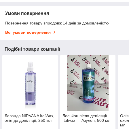
Умови повернення
Повернення товару впродовж 14 днів за домовленістю
Всі умови повернення
Подібні товари компанії
Лаванда NIRVANA ItalWax,
Лосьйон після депіляції
Олія
олія до депіляції, 250 мл
Italwax — Азулен, 500 мл
охол
мл