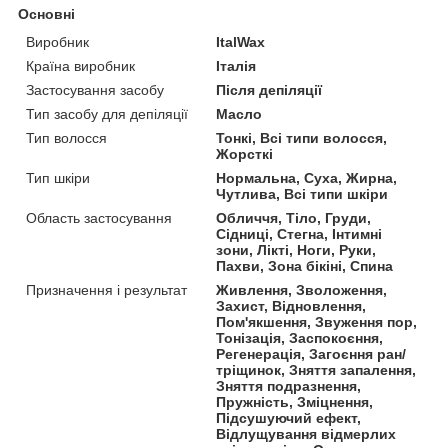
Основні
Виробник
ItalWax
Країна виробник
Італія
Застосування засобу
Після депіляції
Тип засобу для депіляції
Масло
Тип волосся
Тонкі, Всі типи волосся,
Жорсткі
Тип шкіри
Нормальна, Суха, Жирна,
Чутлива, Всі типи шкіри
Область застосування
Обличчя, Тіло, Груди,
Сідниці, Стегна, Інтимні
зони, Лікті, Ноги, Руки,
Пахви, Зона бікіні, Спина
Призначення і результат
Живлення, Зволоження,
Захист, Відновлення,
Пом'якшення, Звуження пор,
Тонізація, Заспокоєння,
Регенерація, Загоєння ран/
тріщинок, Зняття запалення,
Зняття подразнення,
Пружність, Зміцнення,
Підсушуючий ефект,
Відлущування відмерлих