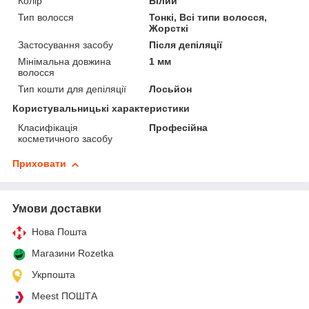
Колір
Білий
Тип волосся
Тонкі, Всі типи волосся,
Жорсткі
Застосування засобу
Після депіляції
Мінімальна довжина
1 мм
волосся
Тип кошти для депіляції
Лосьйон
Користувальницькі характеристики
Класифікація
Професійна
косметичного засобу
Приховати
Умови доставки
Нова Пошта
Магазини Rozetka
Укрпошта
Meest ПОШТА