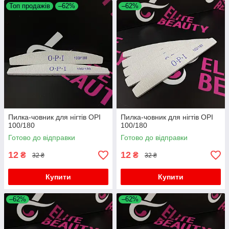
Топ продажів
–62%
–62%
Пилка-човник для нігтів OPI
Пилка-човник для нігтів OPI
100/180
100/180
Готово до відправки
Готово до відправки
12
12
₴
₴
32 ₴
32 ₴
Купити
Купити
–62%
–62%