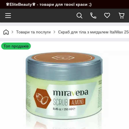
♕EliteBeauty♕ - товари для твоєї краси ;)
Товари та послуги
Скраб для тіла з мигдалем ItalWax 2
Топ продажів