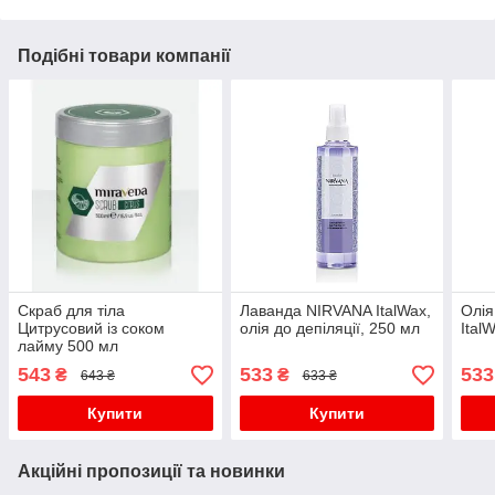
Подібні товари компанії
Скраб для тіла
Лаванда NIRVANA ItalWax,
Олія
Цитрусовий із соком
олія до депіляції, 250 мл
Ital
лайму 500 мл
543
533
533
₴
₴
643 ₴
633 ₴
Купити
Купити
Акційні пропозиції та новинки