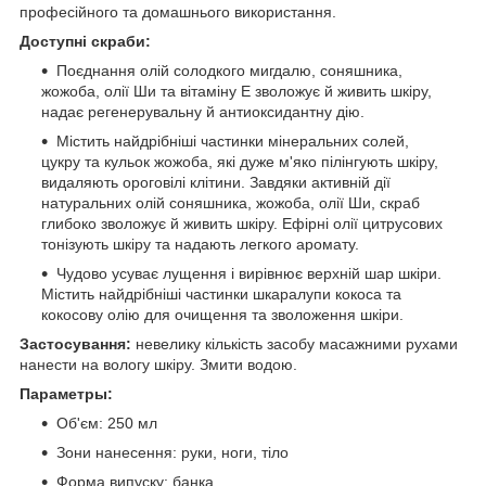
професійного та домашнього використання.
Доступні скраби:
Поєднання олій солодкого мигдалю, соняшника,
жожоба, олії Ши та вітаміну Е зволожує й живить шкіру,
надає регенерувальну й антиоксидантну дію.
Містить найдрібніші частинки мінеральних солей,
цукру та кульок жожоба, які дуже м'яко пілінгують шкіру,
видаляють ороговілі клітини. Завдяки активній дії
натуральних олій соняшника, жожоба, олії Ши, скраб
глибоко зволожує й живить шкіру. Ефірні олії цитрусових
тонізують шкіру та надають легкого аромату.
Чудово усуває лущення і вирівнює верхній шар шкіри.
Містить найдрібніші частинки шкаралупи кокоса та
кокосову олію для очищення та зволоження шкіри.
Застосування:
невелику кількість засобу масажними рухами
нанести на вологу шкіру. Змити водою.
Параметры:
Об'єм: 250 мл
Зони нанесення: руки, ноги, тіло
Форма випуску: банка