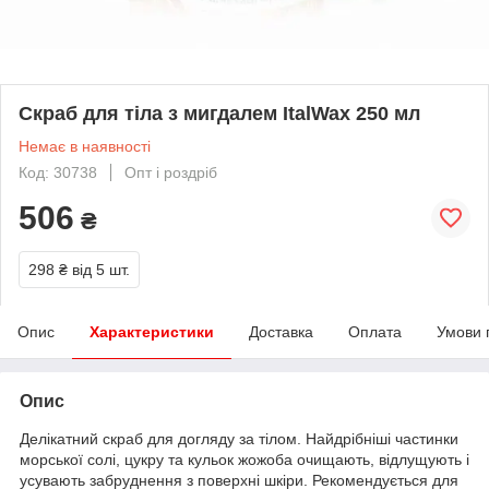
Скраб для тіла з мигдалем ItalWax 250 мл
Немає в наявності
Код: 30738
Опт і роздріб
506
₴
298 ₴
від 5 шт.
Опис
Характеристики
Доставка
Оплата
Умови 
Опис
Делікатний скраб для догляду за тілом. Найдрібніші частинки
морської солі, цукру та кульок жожоба очищають, відлущують і
усувають забруднення з поверхні шкіри. Рекомендується для