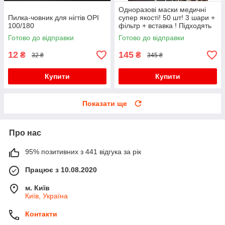
Одноразові маски медичні
Пилка-човник для нігтів OPI
супер якості! 50 шт! 3 шари +
100/180
фільтр + вставка ! Підходять
дітям для школи!
Готово до відправки
Готово до відправки
12
145
₴
₴
32 ₴
345 ₴
Купити
Купити
Показати ще
Про нас
95% позитивних з 441 відгука за рік
Працює з 10.08.2020
м. Київ
Київ, Україна
Контакти