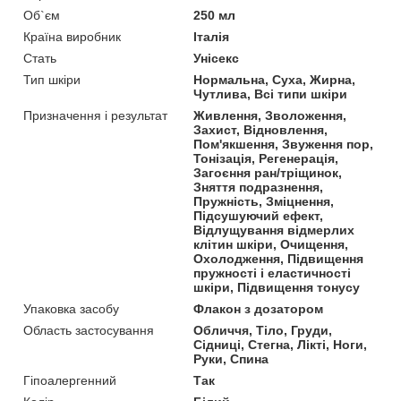
Об`єм
250 мл
Країна виробник
Італія
Стать
Унісекс
Тип шкіри
Нормальна, Суха, Жирна,
Чутлива, Всі типи шкіри
Призначення і результат
Живлення, Зволоження,
Захист, Відновлення,
Пом'якшення, Звуження пор,
Тонізація, Регенерація,
Загоєння ран/тріщинок,
Зняття подразнення,
Пружність, Зміцнення,
Підсушуючий ефект,
Відлущування відмерлих
клітин шкіри, Очищення,
Охолодження, Підвищення
пружності і еластичності
шкіри, Підвищення тонусу
Упаковка засобу
Флакон з дозатором
Область застосування
Обличчя, Тіло, Груди,
Сідниці, Стегна, Лікті, Ноги,
Руки, Спина
Гіпоалергенний
Так