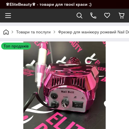
♕EliteBeauty♕ - товари для твоєї краси ;)
Товари та послуги
Фрезер для манікюру рожевий Nail Dri
Топ продажів