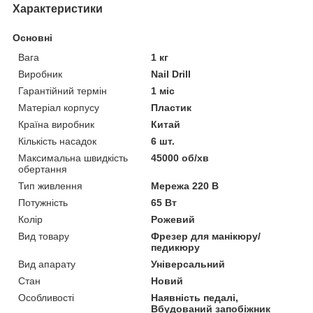
Характеристики
Основні
Вага
1 кг
Виробник
Nail Drill
Гарантійний термін
1 міс
Матеріал корпусу
Пластик
Країна виробник
Китай
Кількість насадок
6 шт.
Максимальна швидкість
45000 об/хв
обертання
Тип живлення
Мережа 220 В
Потужність
65 Вт
Колір
Рожевий
Вид товару
Фрезер для манікюру/
педикюру
Вид апарату
Універсальний
Стан
Новий
Особливості
Наявність педалі,
Вбудований запобіжник