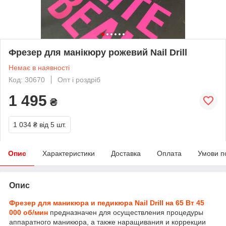
Фрезер для манікюру рожевий Nail Drill
Немає в наявності
Код: 30670
Опт і роздріб
1 495
₴
1 034 ₴
від 5 шт.
Опис
Характеристики
Доставка
Оплата
Умови п
Опис
Фрезер для маникюра и педикюра Nail Drill на 65 Вт 45
000 об/мин
предназначен для осуществления процедуры
аппаратного маникюра, а также наращивания и коррекции