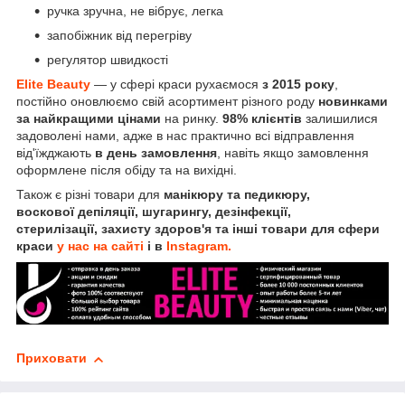
ручка зручна, не вібрує, легка
запобіжник від перегріву
регулятор швидкості
Elite Beauty
— у сфері краси рухаємося
з 2015 року
,
постійно оновлюємо свій асортимент різного роду
новинками
за найкращими цінами
на ринку.
98% клієнтів
залишилися
задоволені нами, адже в нас практично всі відправлення
від'їжджають
в день замовлення
, навіть якщо замовлення
оформлене після обіду та на вихідні.
Також є різні товари для
манікюру та педикюру,
воскової депіляції, шугарингу, дезінфекції,
стерилізації, захисту здоров'я та інші товари для сфери
краси
у нас на сайті
і в
Instagram.
Приховати