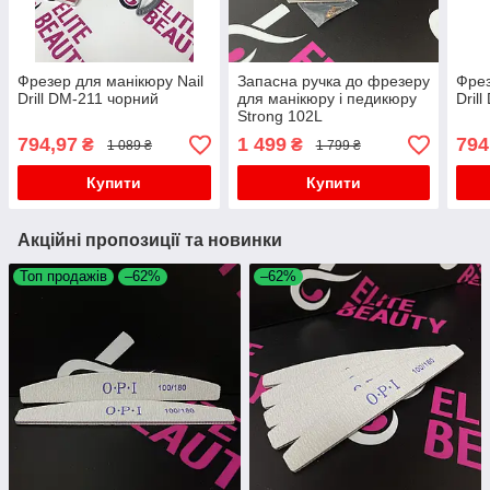
Фрезер для манікюру Nail
Запасна ручка до фрезеру
Фрез
Drill DM-211 чорний
для манікюру і педикюру
Dril
Strong 102L
794,97
1 499
794
₴
₴
1 089 ₴
1 799 ₴
Купити
Купити
Акційні пропозиції та новинки
Топ продажів
–62%
–62%