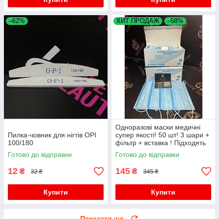
–62%
ХИТ ПРОДАЖ
–58%
Одноразові маски медичні
Пилка-човник для нігтів OPI
супер якості! 50 шт! 3 шари +
100/180
фільтр + вставка ! Підходять
дітям для школи!
Готово до відправки
Готово до відправки
12
145
₴
₴
32 ₴
345 ₴
Купити
Купити
Показати ще