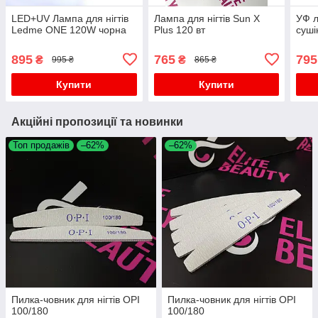
LED+UV Лампа для нігтів
Лампа для нігтів Sun X
УФ 
Ledme ONE 120W чорна
Plus 120 вт
суші
895
765
795
₴
₴
995 ₴
865 ₴
Купити
Купити
Акційні пропозиції та новинки
Топ продажів
–62%
–62%
Пилка-човник для нігтів OPI
Пилка-човник для нігтів OPI
100/180
100/180