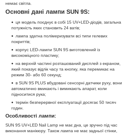
немає світла.
Основні дані лампи SUN 9S:
ця модель поєднує в собі 15 UV+LED-діодів, загальна
потужність яких становить 24 ватів;
лампа здатна полімеризувати всі типи гелевих
покриттів;
корпус LED-лампи SUN 9S виготовлений із
високоміцного пластику;
на верхній частині розташований дисплей з екраном,
який показує відлік часу та кнопку, яка перемикає на
режим 30- або 60 секунд;
в SUN 9S PLUS вбудовані сенсорні датчики руху, вони
автоматично вмикають і вимикають апарат, коли
підноситися рука;
термін безперервної експлуатації досягає 50 тисяч
годин.
Особливості лампи:
SUN 9S UV+LED Nail Lamp не має дна, це зручно під час
виконання манікюру. Також лампа не має задньої стінки,