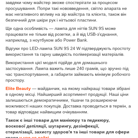
завдяки чому майстер зможе спостерігати за процесом
просушування. Попри такі нововведення, світло апарата не
має негативного впливу на зір майстра та клієнта, також він
безпечний для шкіри рук і нігтьової пластини.
Ще одна особливість — лампа для нігтів SUN 9S може
працювати не тільки від розетки, а й від USB-з'єднання,
наприклад, з ноутбуком або Power Bank.
Відгуки про LED-лампа SUN 9S 24 W підтверджують простоту
використання та гарну швидкість полімеризації матеріалів.
Використання цієї моделі підійде для домашнього
застосування. Лампа важить лише 240 грамів, що зручно під
час транспортування, а габарити займають мінімум робочого
простору.
Elite Beauty
— майданчик, на якому найкращі товари зібрані
в одному місці. Найширший асортимент продукції. Наші ціни
залишаються демократичними, тішачи та розширюючи
можливості наших покупців. Доставка проводиться в термін, а
товар відповідає найвищим очікуванням.
Також є інші товари для манікюру та педикюру,
воскової депіляції, шугарингу, дезінфекції,
стерилізації, захисту здоров'я та інші товари для сфери
краси
у нас на сайті