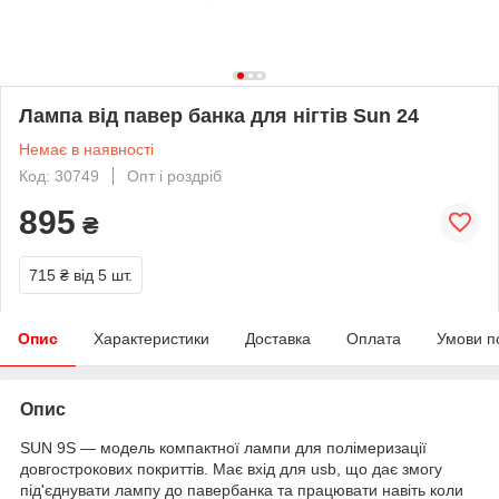
Лампа від павер банка для нігтів Sun 24
Немає в наявності
Код: 30749
Опт і роздріб
895
₴
715 ₴
від 5 шт.
Опис
Характеристики
Доставка
Оплата
Умови п
Опис
SUN 9S — модель компактної лампи для полімеризації
довгострокових покриттів. Має вхід для usb, що дає змогу
під'єднувати лампу до павербанка та працювати навіть коли