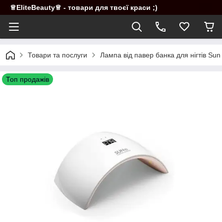
♕EliteBeauty♕ - товари для твоєї краси ;)
Товари та послуги
Лампа від павер банка для нігтів Sun
Топ продажів