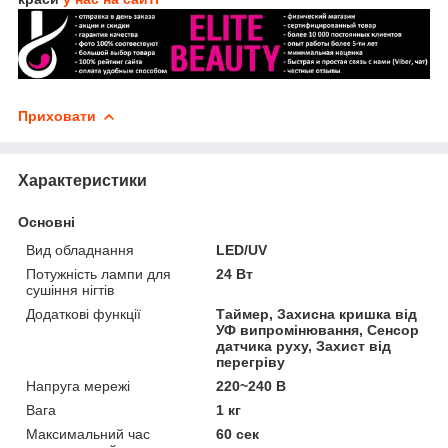
Приховати
Характеристики
Основні
Вид обладнання
LED/UV
Потужність лампи для
24 Вт
сушіння нігтів
Додаткові функції
Таймер, Захисна кришка від
УФ випромінювання, Сенсор
датчика руху, Захист від
перегріву
Напруга мережі
220~240 В
Вага
1 кг
Максимальний час
60 сек