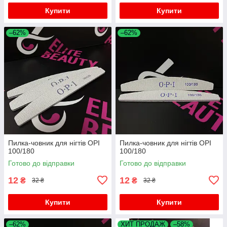
Купити
Купити
–62%
–62%
Пилка-човник для нігтів OPI
Пилка-човник для нігтів OPI
100/180
100/180
Готово до відправки
Готово до відправки
12
12
₴
₴
32 ₴
32 ₴
Купити
Купити
–62%
ХИТ ПРОДАЖ
–58%