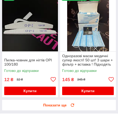
Одноразові маски медичні
Пилка-човник для нігтів OPI
супер якості! 50 шт! 3 шари +
100/180
фільтр + вставка ! Підходять
дітям для школи!
Готово до відправки
Готово до відправки
12
145
₴
₴
32 ₴
345 ₴
Купити
Купити
Показати ще