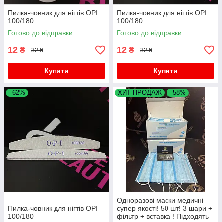
Пилка-човник для нігтів OPI
Пилка-човник для нігтів OPI
100/180
100/180
Готово до відправки
Готово до відправки
12
12
₴
₴
32 ₴
32 ₴
Купити
Купити
–62%
ХИТ ПРОДАЖ
–58%
Одноразові маски медичні
Пилка-човник для нігтів OPI
супер якості! 50 шт! 3 шари +
100/180
фільтр + вставка ! Підходять