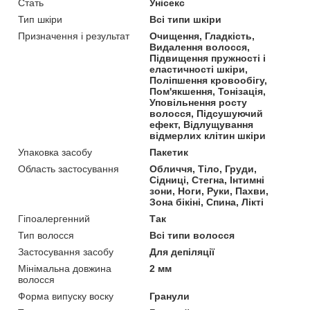
Стать
Унісекс
Тип шкіри
Всі типи шкіри
Призначення і результат
Очищення, Гладкість,
Видалення волосся,
Підвищення пружності і
еластичності шкіри,
Поліпшення кровообігу,
Пом'якшення, Тонізація,
Уповільнення росту
волосся, Підсушуючий
ефект, Відлущування
відмерлих клітин шкіри
Упаковка засобу
Пакетик
Область застосування
Обличчя, Тіло, Груди,
Сідниці, Стегна, Інтимні
зони, Ноги, Руки, Пахви,
Зона бікіні, Спина, Лікті
Гіпоалергенний
Так
Тип волосся
Всі типи волосся
Застосування засобу
Для депіляції
Мінімальна довжина
2 мм
волосся
Форма випуску воску
Гранули