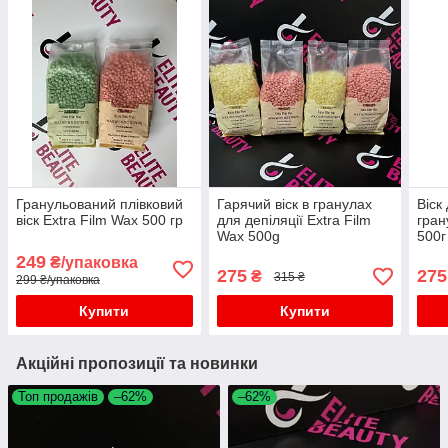
Гранульований плівковий
Гарячий віск в гранулах
Віск
віск Extra Film Wax 500 гр
для депіляції Extra Film
гран
Wax 500g
500г
249
₴/упаковка
275
275
₴
315 ₴
299 ₴/упаковка
Купити
Купити
Акційні пропозиції та новинки
Топ продажів
–62%
–62%