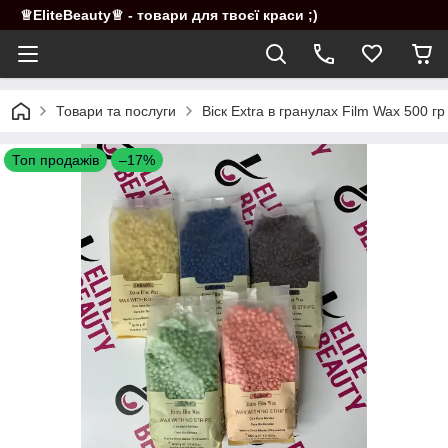
♕EliteBeauty♕ - товари для твоєї краси ;)
Товари та послуги
Віск Extra в гранулах Film Wax 500 г
Топ продажів
–17%