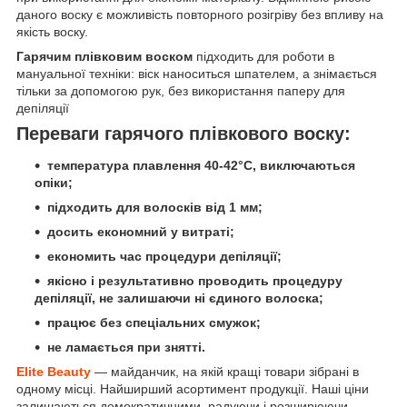
даного воску є можливість повторного розігріву без впливу на
якість воску.
Гарячим плівковим воском
підходить для роботи в
мануальної техніки: віск наноситься шпателем, а знімається
тільки за допомогою рук, без використання паперу для
депіляції
Переваги гарячого плівкового воску:
температура плавлення 40-42°C, виключаються
опіки;
підходить для волосків від 1 мм;
досить економний у витраті;
економить час процедури депіляції;
якісно і результативно проводить процедуру
депіляції, не залишаючи ні єдиного волоска;
працює без спеціальних смужок;
не ламається при знятті.
Elite Beauty
— майданчик, на якій кращі товари зібрані в
одному місці. Найширший асортимент продукції. Наші ціни
залишаються демократичними, радуючи і розширюючи