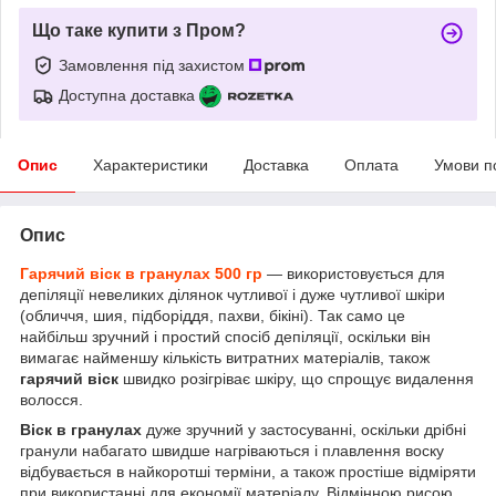
Що таке купити з Пром?
Замовлення під захистом
Доступна доставка
Опис
Характеристики
Доставка
Оплата
Умови п
Опис
Гарячий віск в гранулах 500 гр
— використовується для
депіляції невеликих ділянок чутливої і дуже чутливої шкіри
(обличчя, шия, підборіддя, пахви, бікіні). Так само це
найбільш зручний і простий спосіб депіляції, оскільки він
вимагає найменшу кількість витратних матеріалів, також
гарячий віск
швидко розігріває шкіру, що спрощує видалення
волосся.
Віск в гранулах
дуже зручний у застосуванні, оскільки дрібні
гранули набагато швидше нагріваються і плавлення воску
відбувається в найкоротші терміни, а також простіше відміряти
при використанні для економії матеріалу. Відмінною рисою