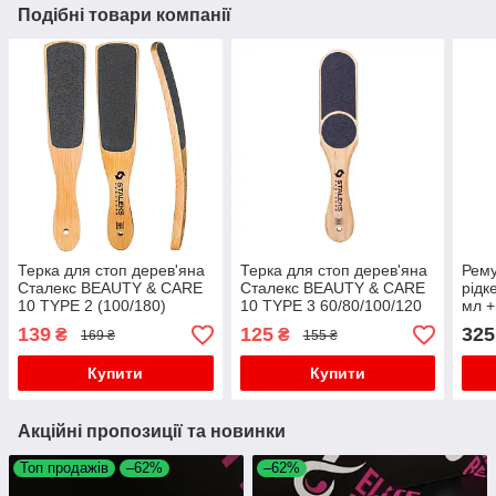
Подібні товари компанії
Терка для стоп дерев'яна
Терка для стоп дерев'яна
Рему
Сталекс BEAUTY & CARE
Сталекс BEAUTY & CARE
рідк
10 TYPE 2 (100/180)
10 TYPE 3 60/80/100/120
мл +
вигнута
грит
139
125
325
₴
₴
169 ₴
155 ₴
Купити
Купити
Акційні пропозиції та новинки
Топ продажів
–62%
–62%