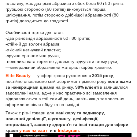
пластику, має два різні абразиви з обох боків 60 і 80 гритів.
грубшою стороною (60 гритів) виконується перша
шліфування, потім стороною дрібнішої абразивності (80
гритів) доводиться до гладкості.
Особливості тертки для стоп:
-два різновиди абразивності 60 і 80 гритів;
-стійкий до вологи абразив;
-якісний негнучкий пластик;
-зручна ергономічна ручка;
-невелика вага терки не дає змогу відчувати втому руки;
—мінеральний абразивний матеріал карбід кремнію.
Elite Beauty
— у сфері краси рухаємося
з 2015 року
,
постійно оновлюємо свій асортимент різного роду
новинками
за найкращими цінами
на ринку.
98% клієнтів
залишилися
задоволені нами, адже у нас практично всі замовлення
відправляються в той самий день, навіть якщо замовлення
оформлене після обіду та на вихідні.
Також є різні товари для
манікюру та педикюру,
воскової депіляції, шугарингу, дезінфекції,
стерилізації, захисту здоров'я та інші товари для сфери
краси
у нас на сайті
и в
Instagram.