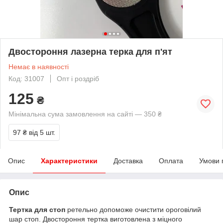
Двостороння лазерна терка для п'ят
Немає в наявності
Код: 31007
Опт і роздріб
125
₴
Мінімальна сума замовлення на сайті — 350 ₴
97 ₴
від 5 шт.
Опис
Характеристики
Доставка
Оплата
Умови 
Опис
Тертка для стоп
ретельно допоможе очистити ороговілий
шар стоп. Двостороння тертка виготовлена з міцного