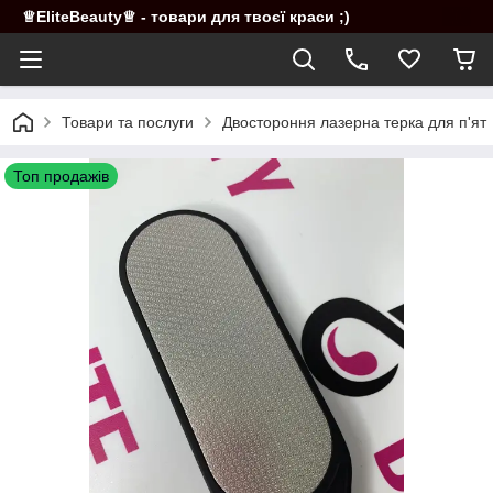
♕EliteBeauty♕ - товари для твоєї краси ;)
Товари та послуги
Двостороння лазерна терка для п'ят
Топ продажів