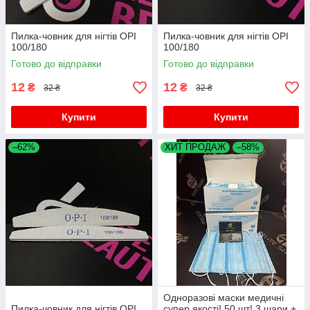
Пилка-човник для нігтів OPI
Пилка-човник для нігтів OPI
100/180
100/180
Готово до відправки
Готово до відправки
12
12
₴
₴
32 ₴
32 ₴
Купити
Купити
–62%
ХИТ ПРОДАЖ
–58%
Одноразові маски медичні
Пилка-човник для нігтів OPI
супер якості! 50 шт! 3 шари +