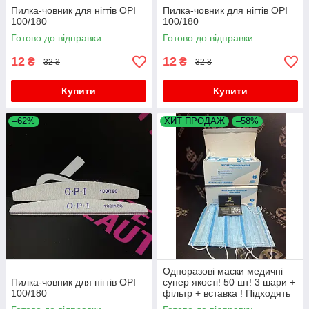
Пилка-човник для нігтів OPI
Пилка-човник для нігтів OPI
100/180
100/180
Готово до відправки
Готово до відправки
12
12
₴
₴
32 ₴
32 ₴
Купити
Купити
–62%
ХИТ ПРОДАЖ
–58%
Одноразові маски медичні
Пилка-човник для нігтів OPI
супер якості! 50 шт! 3 шари +
100/180
фільтр + вставка ! Підходять
дітям для школи!