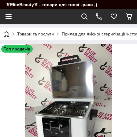
♕EliteBeauty♕ - товари для твоєї краси ;)
Товари та послуги
Прилад для якісної стерилізації інстр
Топ продажів