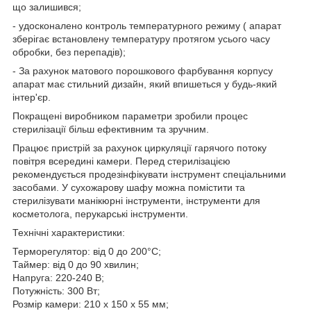
що залишився;
- удосконалено контроль температурного режиму ( апарат
зберігає встановлену температуру протягом усього часу
обробки, без перепадів);
- За рахунок матового порошкового фарбування корпусу
апарат має стильний дизайн, який впишеться у будь-який
інтер'єр.
Покращені виробником параметри зробили процес
стерилізації більш ефективним та зручним.
Працює пристрій за рахунок циркуляції гарячого потоку
повітря всередині камери. Перед стерилізацією
рекомендується продезінфікувати інструмент спеціальними
засобами. У сухожарову шафу можна помістити та
стерилізувати манікюрні інструменти, інструменти для
косметолога, перукарські інструменти.
Технічні характеристики:
Терморегулятор: від 0 до 200°C;
Таймер: від 0 до 90 хвилин;
Напруга: 220-240 В;
Потужність: 300 Вт;
Розмір камери: 210 х 150 х 55 мм;