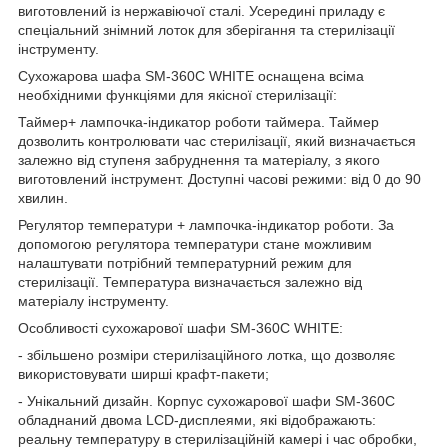
виготовлений із нержавіючої сталі. Усередині приладу є
спеціальний знімний лоток для зберігання та стерилізації
інструменту.
Сухожарова шафа SM-360C WHITE оснащена всіма
необхідними функціями для якісної стерилізації:
Таймер+ лампочка-індикатор роботи таймера. Таймер
дозволить контролювати час стерилізації, який визначається
залежно від ступеня забруднення та матеріалу, з якого
виготовлений інструмент. Доступні часові режими: від 0 до 90
хвилин.
Регулятор температури + лампочка-індикатор роботи. За
допомогою регулятора температури стане можливим
налаштувати потрібний температурний режим для
стерилізації. Температура визначається залежно від
матеріалу інструменту.
Особливості сухожарової шафи SM-360C WHITE:
- збільшено розміри стерилізаційного лотка, що дозволяє
використовувати ширші крафт-пакети;
- Унікальний дизайн. Корпус сухожарової шафи SM-360C
обладнаний двома LCD-дисплеями, які відображають:
реальну температуру в стерилізаційній камері і час обробки,