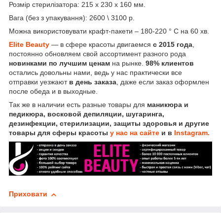
Розмір стерилізатора: 215 х 230 х 160 мм.
Вага (без з упакування): 2600 \ 3100 р.
Можна використовувати крафт-пакети – 180-220 ° C на 60 хв.
Elite Beauty
— в сфере красоты двигаемся
с 2015 года
,
постоянно обновляем свой ассортимент разного рода
новинками по лучшим ценам
на рынке.
98% клиентов
остались довольны нами, ведь у нас практически все
отправки уезжают
в день заказа
, даже если заказ оформлен
после обеда и в выходные.
Так же в наличии есть разные товары для
маникюра и
педикюра, восковой депиляции, шугаринга,
дезинфекции, стерилизации, защиты здоровья и другие
товары для сферы красоты
у нас на сайте
и в
Instagram.
Приховати