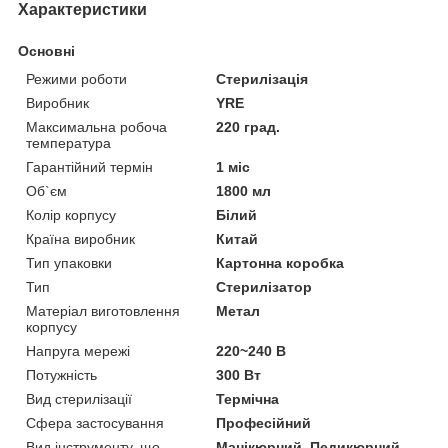
Характеристики
Основні
Режими роботи
Стерилізація
Виробник
YRE
Максимальна робоча
220 град.
температура
Гарантійний термін
1 міс
Об`єм
1800 мл
Колір корпусу
Білий
Країна виробник
Китай
Тип упаковки
Картонна коробка
Тип
Стерилізатор
Матеріал виготовлення
Метал
корпусу
Напруга мережі
220~240 В
Потужність
300 Вт
Вид стерилізації
Термічна
Сфера застосування
Професійний
Вид інструменту, що
Манікюрний, Педикюрний,