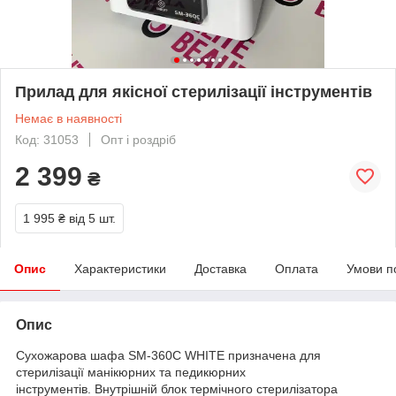
Прилад для якісної стерилізації інструментів
Немає в наявності
Код: 31053
Опт і роздріб
2 399
₴
1 995 ₴
від 5 шт.
Опис
Характеристики
Доставка
Оплата
Умови п
Опис
Сухожарова шафа SM-360C WHITE призначена для
стерилізації манікюрних та педикюрних
інструментів. Внутрішній блок термічного стерилізатора