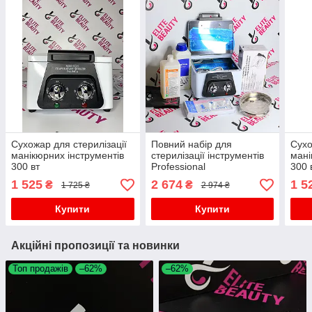
Сухожар для стерилізації
Повний набір для
Сухо
манікюрних інструментів
стерилізації інструментів
мані
300 вт
Professional
300 
1 525
2 674
1 5
₴
₴
1 725 ₴
2 974 ₴
Купити
Купити
Акційні пропозиції та новинки
Топ продажів
–62%
–62%