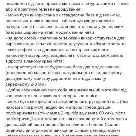
незалежно від того, працює він тільки з натуральними нігтями
або ж практикує гелеве нарощування:
- може бути використана як стандартна база під гель-лак,
наноситься тонким шаром, забезпечує міцну адгезію з
натуральною нігтьовою пластиною, а також слугує першим
базовим шаром на етапі моделювання нігтів;
- за допомогою «краплинної техніки» використовується для
вирівнювання нігтьової пластини, усунення «бугристості» та
інших дефектів за допомогою двох і трьох-кратного
нанесення матеріалу, зміцнює нігті клієнта, дає можливість
відрости вільному краю нігтя;
- використовується як будівельна база для моделювання
(подовження) вільного краю натурального нігтя, дає змогу
досвідченому майстру доростити ніготь до 5 мм (у
середньому 2-3 мм)
- добре зарекомендувала себе як армувальний матеріал під
час ремонту пошкодженого натурального нігтя;
- може бути використана самостійно як структурний гель (без
лакового покриття), водночас матеріал треба довше
полімеризувати (УФ-лампа 2 хв, гібрид-лампа 60 сек), після
полімеризації дати можливість нігтів охолонути й потім зняти
дисперсійний шар професійною рідиною Lemme Cleaner.
Водночас ви отримаєте шикарний стійкий глянець, ефект
«відполірованого нігтя», який зберігатиметься впродовж