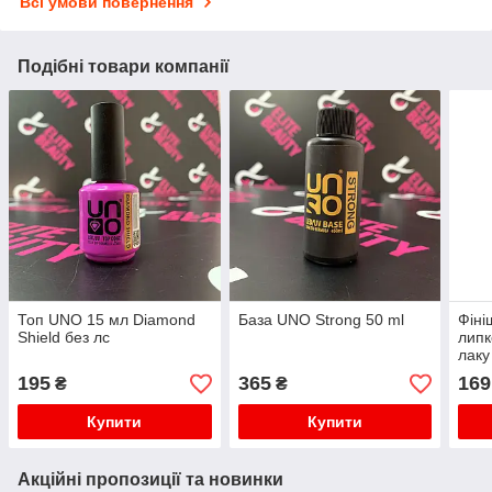
Всі умови повернення
Подібні товари компанії
Топ UNO 15 мл Diamond
База UNO Strong 50 ml
Фіні
Shield без лс
липк
лаку 
Beau
195
365
169
₴
₴
Купити
Купити
Акційні пропозиції та новинки