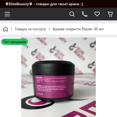
♕EliteBeauty♕ - товари для твоєї краси ;)
Товари та послуги
Базове покриття Elastic 35 мл
Топ продажів