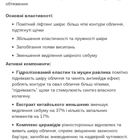
обтяження.
Основні властивості:
Помітний ліфтинг шкіри: більш чіткі контури обличчя,
підтягнуті щічки
Збільшення еластичності та пружності шкіри
Запобігання появи висипань
Зменшення виділення шкірного себуму
Активні компоненти:
Гідролізований еластин та муцин равлика
помітно
піднімають шкіру обличчя та чинять антиейдж ефект,
роблять контури та овал обличчя більш чіткими,
“піднімають” щоки та стимулюють синтез власного
колагену.
Екстракт китайського женьшеню
зменшує
виділення себуму на 37% і кількість запальних
елементів на 17%.
Комплекс церамідів
різносторонньо відновлює та
живить шкіру обличчя, сприяє зміцненню захисного
бар'єра, запобігає зневодненню та надмірній чутливості.