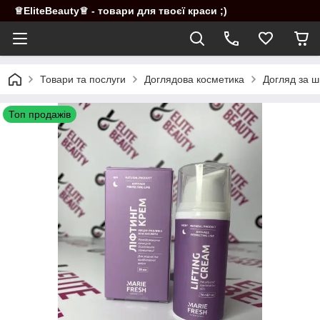
♕EliteBeauty♕ - товари для твоєї краси ;)
Товари та послуги
Доглядова косметика
Догляд за ш
Топ продажів