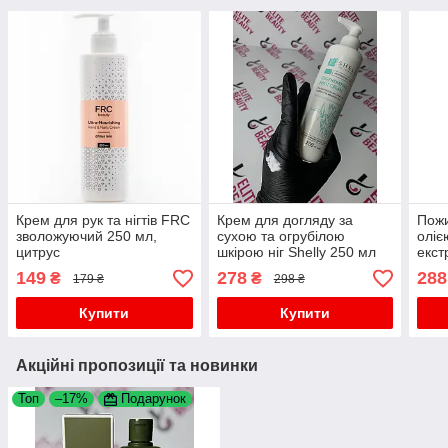
Крем для рук та нігтів FRC
Крем для догляду за
Пожи
зволожуючий 250 мл,
сухою та огрубілою
оліє
цитрус
шкірою ніг Shelly 250 мл
екст
Shel
149
278
288
₴
₴
179 ₴
298 ₴
Купити
Купити
Акційні пропозиції та новинки
Топ
–17%
Подарунок