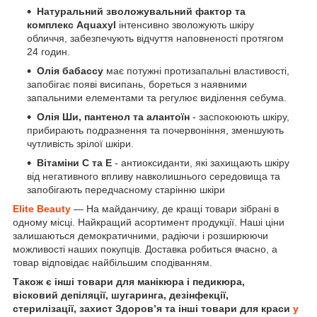
Натуральний зволожувальний фактор та
комплекс Aquaxyl
інтенсивно зволожують шкіру
обличчя, забезпечують відчуття наповненості протягом
24 годин.
Олія бабассу
має потужні протизапальні властивості,
запобігає появі висипань, бореться з наявними
запальними елементами та регулює виділення себума.
Олія Ши, пантенол та алантоїн
- заспокоюють шкіру,
прибирають подразнення та почервоніння, зменшують
чутливість зрілої шкіри.
Вітаміни С та Е
- антиоксиданти, які захищають шкіру
від негативного впливу навколишнього середовища та
запобігають передчасному старінню шкіри
Elite Beauty
— На майданчику, де кращі товари зібрані в
одному місці. Найкращий асортимент продукції. Наші ціни
залишаються демократичними, радіючи і розширюючи
можливості наших покупців. Доставка робиться вчасно, а
товар відповідає найбільшим сподіванням.
Також є інші товари для манікюра і педикюра,
вісковий депіляції, шугаринга, дезінфекції,
стерилізації, захист Здоров’я та інші товари для краси
у