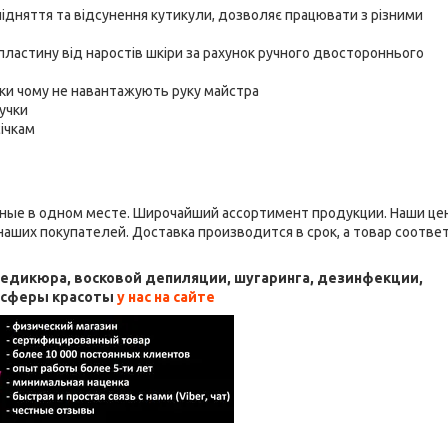
ідняття та відсунення кутикули, дозволяє працювати з різними
пластину від наростів шкіри за рахунок ручного двостороннього
яки чому не навантажують руку майстра
учки
січкам
ные в одном месте. Широчайший ассортимент продукции. Наши це
аших покупателей. Доставка производится в срок, а товар соотве
 педикюра, восковой депиляции, шугаринга, дезинфекции,
я сферы красоты
у нас на сайте