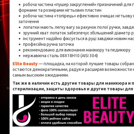
робоча частина «пушер закруглений» призначений для п
формами та розмірами нігтьових пластин
робоча частина «топірець» ефективно очищає нігтьову 
заточення
лопатки мають легку вагу за рахунок полої ручки, завд
зручний хват лопаток забезпечує збільшений діаметр р
інструмент надійно фіксується в руці завдяки новим на
професійна ручна заточка
рекомендовано для виконання манікюру та педикюру
нержавіюча сталь 08Х18Н10 (AISI 304)
Elite Beauty
— площадка, на которой лучшие товары собран
остаются демократичными, радуя и расширяя возможности н
самым высоким ожиданиям.
Так же в наличии есть другие товары для маникюра и
стерилизации, защиты здоровья и другие товары дл