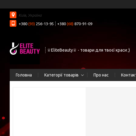
Київ, Україна
+380
(93)
256-13-95
+380
(68)
870-91-09
♕EliteBeauty♕ - товари для твоєї краси ;)
Головна
Категорії товарів
Про нас
Контак