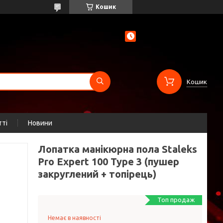
Кошик
Кошик
тті
Новини
Лопатка манікюрна пола Staleks
Pro Expert 100 Type 3 (пушер
закруглений + топірець)
Топ продаж
Немає в наявності