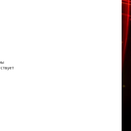
ны
тствует