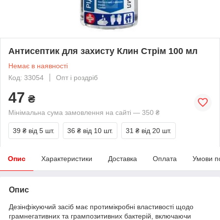
Антисептик для захисту Клин Стрім 100 мл
Немає в наявності
Код: 33054
Опт і роздріб
47
₴
Мінімальна сума замовлення на сайті — 350 ₴
39 ₴
від 5 шт.
36 ₴
від 10 шт.
31 ₴
від 20 шт.
Опис
Характеристики
Доставка
Оплата
Умови п
Опис
Дезінфікуючий засіб має протимікробні властивості щодо
грамнегативних та грампозитивних бактерій, включаючи