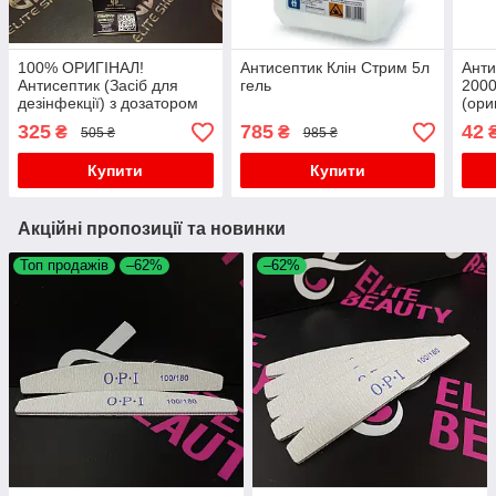
100% ОРИГІНАЛ!
Антисептик Клін Стрим 5л
Анти
Антисептик (Засіб для
гель
2000
дезінфекції) з дозатором
(ори
АХД-2000 ультра, 1000мл
325
785
42
₴
₴
505 ₴
985 ₴
Купити
Купити
Акційні пропозиції та новинки
Топ продажів
–62%
–62%