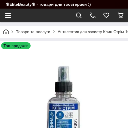
♕EliteBeauty♕ - товари для твоєї краси ;)
Товари та послуги
Антисептик для захисту Клин Стрім 
Топ продажів