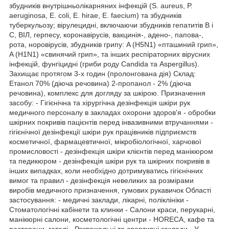
збудників внутрішньолікарняних інфекцій (S. aureus, P.
aeruginosa, E. coli, E. hirae, E. faecium) та збудників
туберкульозу;
вірулецидні, включаючи збудників гепатитів В і
С, ВІЛ, герпесу, коронавірусів, вакцинія-, адено-, папова-,
рота, норовірусів, збудників грипу: A (H5N1) «пташиний грип»,
A (H1N1) «свинячий грип»,
та інших респіраторних вірусних
інфекцій, фунгіцидні (гриби роду Candida та Aspergillus).
Захищає протягом 3-х годин (пролонгована дія)
Склад:
Етанол 70% (діюча речовина) 2-пропанол - 2% (діюча
речовина), комплекс для догляду за шкірою.
Призначення
засобу:
- Гігієнічна та хірургічна дезінфекція шкіри рук
медичного персоналу в закладах охорони здоров'я
- обробки
шкірних покривів пацієнтів перед інвазивними втручаннями
-
гігієнічної дезінфекції шкіри рук працівників підприємств
косметичної, фармацевтичної, мікробіологічної, харчової
промисловості
- дезінфекція шкіри клієнтів перед манікюром
та педикюром
- дезінфекція шкіри рук та шкірних покривів в
інших випадках, коли необхідно дотримуватись гігієнічних
вимог та правил
- дезінфекція невеликих за розмірами
виробів медичного призначення, гумових рукавичок
Області
застосування:
- медичні заклади, лікарні, поліклініки
-
Стоматологічні кабінети та клинки
- Салони краси, перукарні,
манікюрні салони, косметологічні центри
- HORECA, кафе та
ресторани, готелі
- Розважальні та спортивні заклади
- У