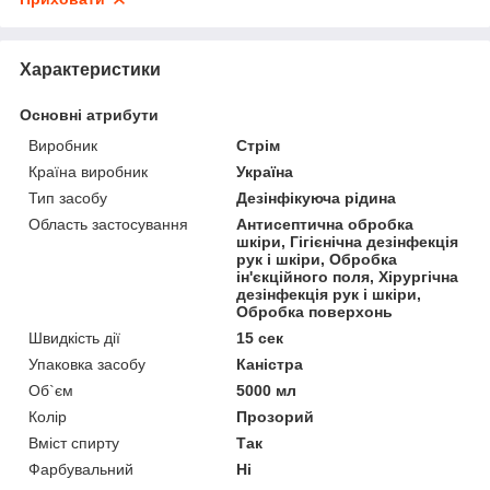
Характеристики
Основні атрибути
Виробник
Стрім
Країна виробник
Україна
Тип засобу
Дезінфікуюча рідина
Область застосування
Антисептична обробка
шкіри, Гігієнічна дезінфекція
рук і шкіри, Обробка
ін'єкційного поля, Хірургічна
дезінфекція рук і шкіри,
Обробка поверхонь
Швидкість дії
15 сек
Упаковка засобу
Каністра
Об`єм
5000 мл
Колір
Прозорий
Вміст спирту
Так
Фарбувальний
Ні