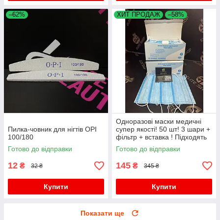
–62%
ХИТ ПРОДАЖ
–58%
Одноразові маски медичні
Пилка-човник для нігтів OPI
супер якості! 50 шт! 3 шари +
100/180
фільтр + вставка ! Підходять
дітям для школи!
Готово до відправки
Готово до відправки
12
145
₴
₴
32 ₴
345 ₴
Купити
Купити
Показати ще