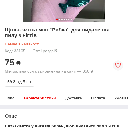
Щітка-змітка міні "Рибка" для видалення
пилу з нігтів
Немає в наявності
Код: 33105
Опт і роздріб
75
₴
Мінімальна сума замовлення на сайті — 350 ₴
59 ₴
від 5 шт.
Опис
Характеристики
Доставка
Оплата
Умови 
Опис
Щітка-змітка у вигляді рибки, щоб видалити пил з нігтів