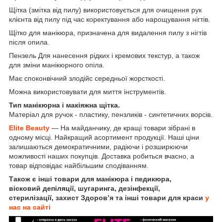
Щітка (змітка від пилу) використовується для очищення рук
клієнта від пилу під час коректування або нарощування нігтів.
Щітко для манікюра, призначена для видалення пилу з нігтів
після опила.
Пензель Для нанесення рідких і кремових текстур, а також
для зміни манікюрного опіла.
Має споконвічний злодійс середньої жорсткості.
Можна використовувати для миття інструментів.
Тип манікюрна і макіяжна щітка.
Матеріал для ручок - пластику, пензликів - синтетичних ворсів.
Elite Beauty
— На майданчику, де кращі товари зібрані в
одному місці. Найкращий асортимент продукції. Наші ціни
залишаються демократичними, радіючи і розширюючи
можливості наших покупців. Доставка робиться вчасно, а
товар відповідає найбільшим сподіванням.
Також є інші товари для манікюра і педикюра,
вісковий депіляції, шугаринга, дезінфекції,
стерилізації, захист Здоров’я та інші товари для краси
у
нас на сайті