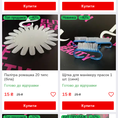
Купити
Купити
Топ продажів
–40%
Новинка
–40%
Палітра ромашка 20 типс
Щітка для манікюру прасок 1
(біла)
шт. (синя)
Готово до відправки
Готово до відправки
15
15
₴
₴
25 ₴
25 ₴
Купити
Купити
Топ продажів
–37%
ХИТ ПРОДАЖ
–37%