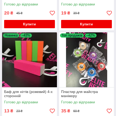
Готово до відправки
Готово до відправки
20
19
₴
₴
45 ₴
39 ₴
Купити
Купити
Новинка
–43%
Топ продажів
–42%
Баф для нігтів (рожевий) 4-х
Пластир для майстра
сторонній
манікюру
Готово до відправки
Готово до відправки
13
35
₴
₴
23 ₴
60 ₴