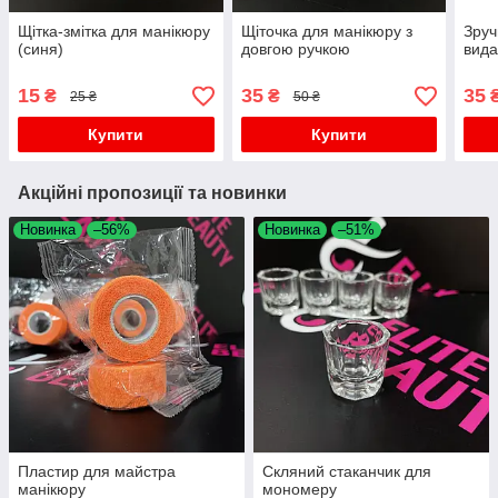
Щітка-змітка для манікюру
Щіточка для манікюру з
Зруч
(синя)
довгою ручкою
вида
15
35
35
₴
₴
25 ₴
50 ₴
Купити
Купити
Акційні пропозиції та новинки
Новинка
–56%
Новинка
–51%
Пластир для майстра
Скляний стаканчик для
манікюру
мономеру