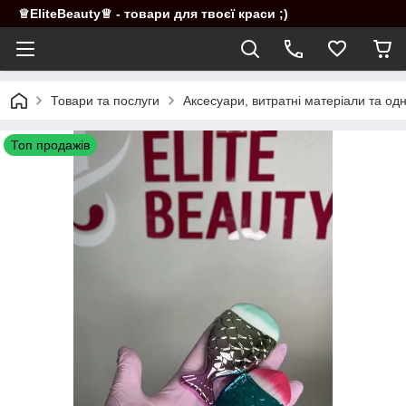
♕EliteBeauty♕ - товари для твоєї краси ;)
Товари та послуги
Аксесуари, витратні матеріали та од
Топ продажів