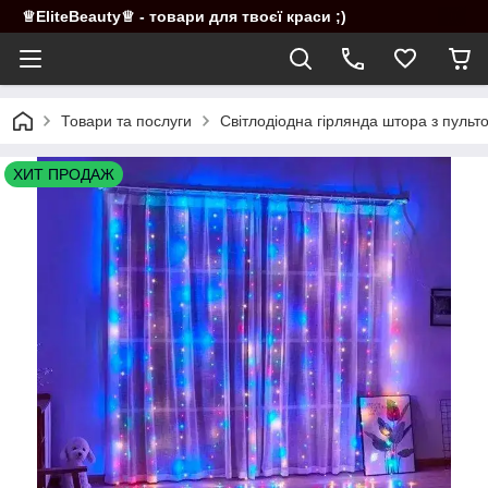
♕EliteBeauty♕ - товари для твоєї краси ;)
Товари та послуги
Світлодіодна гірлянда штора з пульто
ХИТ ПРОДАЖ