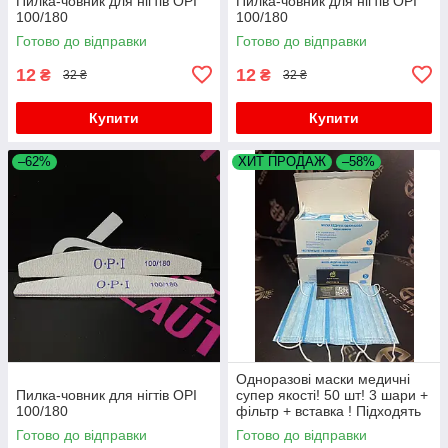
Пилка-човник для нігтів OPI
Пилка-човник для нігтів OPI
100/180
100/180
Готово до відправки
Готово до відправки
12
12
₴
₴
32 ₴
32 ₴
Купити
Купити
–62%
ХИТ ПРОДАЖ
–58%
Одноразові маски медичні
Пилка-човник для нігтів OPI
супер якості! 50 шт! 3 шари +
100/180
фільтр + вставка ! Підходять
дітям для школи!
Готово до відправки
Готово до відправки