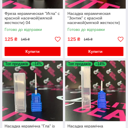
Фреза керамическая "Игла" с
Насадка керамическая
красной насечкой(мягкой
"Зонтик" с красной
жесткости) 04
насечкой(мягкой жесткости)
06
Готово до відправки
Готово до відправки
125
125
₴
₴
145 ₴
145 ₴
Купити
Купити
Топ продажів
–14%
Топ продажів
–14%
Насадка керамічна "Гла" із
Насадка керамічна