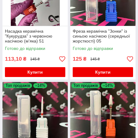
Насадка керамічна
Фреза керамічна "Зонки" із
"Кукурудза" з червоною
синьою насічкою (середньої
насічкою (м'яка) 51
жорсткості) 05
Готово до відправки
Готово до відправки
113,10
125
₴
₴
145 ₴
145 ₴
Купити
Купити
Топ продажів
–14%
Топ продажів
–14%