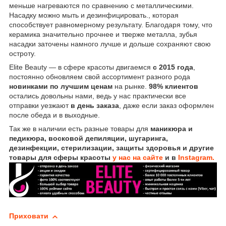
меньше нагреваются по сравнению с металлическими.
Насадку можно мыть и дезинфицировать., которая
способствует равномерному результату. Благодаря тому, что
керамика значительно прочнее и тверже металла, зубья
насадки заточены намного лучше и дольше сохраняют свою
остроту.
Elite Beauty — в сфере красоты двигаемся
с 2015 года
,
постоянно обновляем свой ассортимент разного рода
новинками по лучшим ценам
на рынке.
98% клиентов
остались довольны нами, ведь у нас практически все
отправки уезжают
в день заказа
, даже если заказ оформлен
после обеда и в выходные.
Так же в наличии есть разные товары для
маникюра и
педикюра, восковой депиляции, шугаринга,
дезинфекции, стерилизации, защиты здоровья и другие
товары для сферы красоты
у нас на сайте
и в
Instagram.
Приховати