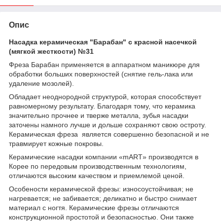
Опис
Насадка керамическая "Барабан" с красной насечкой
(мягкой жесткости) №31
Фреза Барабан применяется в аппаратном маникюре для
обработки больших поверхностей (снятие гель-лака или
удаление мозолей).
Обладает неоднородной структурой, которая способствует
равномерному результату. Благодаря тому, что керамика
значительно прочнее и тверже металла, зубья насадки
заточены намного лучше и дольше сохраняют свою остроту.
Керамическая фреза является совершенно безопасной и не
травмирует кожные покровы.
Керамические насадки компании «mART» производятся в
Корее по передовым производственным технологиям,
отличаются высоким качеством и приемлемой ценой.
Особености керамической фрезы: износоустойчивая; не
нагревается; не забивается; деликатно и быстро снимает
материал с ногтя. Керамические фрезы отличаются
конструкционной простотой и безопасностью. Они также