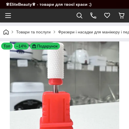
♕EliteBeauty♕ - товари для твоєї краси ;)
Товари та послуги
Фрезери і насадки для манікюру і п
Топ
–14%
Подарунок