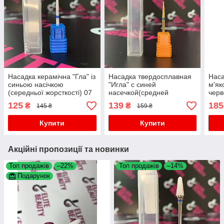
Насадка керамічна "Гла" із
Насадка твердосплавная
Наса
синьою насічкою
"Игла" с синей
м'як
(середньої жорсткості) 07
насечкой(средней
черв
жесткости) 02
125
139
185
₴
₴
145 ₴
159 ₴
Купити
Купити
Акційні пропозиції та новинки
Топ продажів
–22%
Топ продажів
–14%
Подарунок