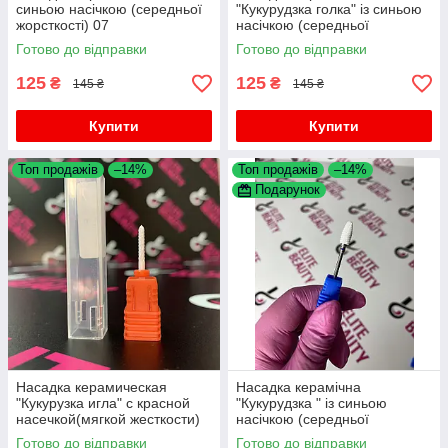
синьою насічкою (середньої
"Кукурудзка голка" із синьою
жорсткості) 07
насічкою (середньої
жорсткості) 08
Готово до відправки
Готово до відправки
125
125
₴
₴
145 ₴
145 ₴
Купити
Купити
Топ продажів
–14%
Топ продажів
–14%
Подарунок
Насадка керамическая
Насадка керамічна
"Кукурузка игла" с красной
"Кукурудзка " із синьою
насечкой(мягкой жесткости)
насічкою (середньої
09
жорсткості) 50
Готово до відправки
Готово до відправки