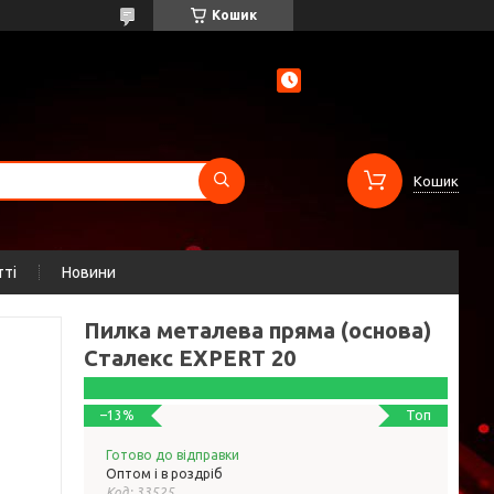
Кошик
Кошик
тті
Новини
Пилка металева пряма (основа)
Сталекс EXPERT 20
Топ
–13%
Готово до відправки
Оптом і в роздріб
Код:
33525