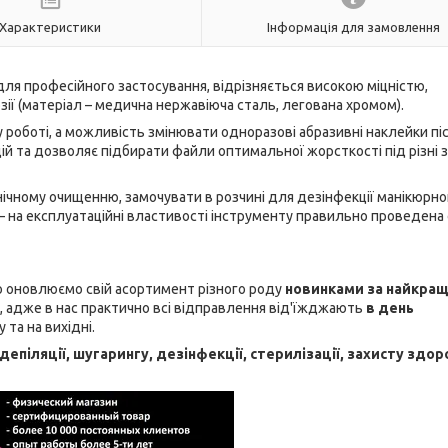
Характеристики
Інформація для замовлення
ля професійного застосування, відрізняється високою міцністю,
ії (матеріал – медична нержавіюча сталь, легована хромом).
 роботі, а можливість змінювати одноразові абразивні наклейки пі
цій та дозволяє підбирати файли оптимальної жорсткості під різні 
ічному очищенню, замочувати в розчині для дезінфекції манікюрно
— на експлуатаційні властивості інструменту правильно проведена
но оновлюємо свій асортимент різного роду
новинками за найкра
 адже в нас практично всі відправлення від'їжджають
в день
та на вихідні.
епіляції, шугарингу, дезінфекції, стерилізації, захисту здор