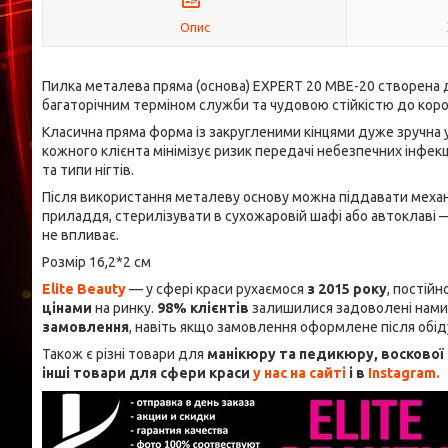
Опис
Пилка металева пряма (основа) EXPERT 20 MBE-20 створена д
багаторічним терміном служби та чудовою стійкістю до короз
Класична пряма форма із закругленими кінцями дуже зручна у
кожного клієнта мінімізує ризик передачі небезпечних інфек
та типи нігтів.
Після використання металеву основу можна піддавати механ
приладдя, стерилізувати в сухожаровій шафі або автоклаві 
не впливає.
Розмір 16,2*2 см
Elite Beauty
— у сфері краси рухаємося
з 2015 року
, постій
цінами
на ринку.
98% клієнтів
залишилися задоволені нами,
замовлення
, навіть якщо замовлення оформлене після обіду 
Також є різні товари для
манікюру та педикюру, воскової д
інші товари для сфери краси
у нас на сайті
і в
Instagram.