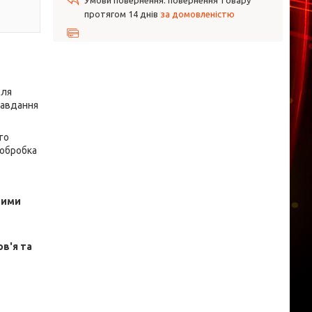
повернення товару
протягом 14 днів
за домовленістю
сля
завдання
го
 обробка
щими
ов'я та