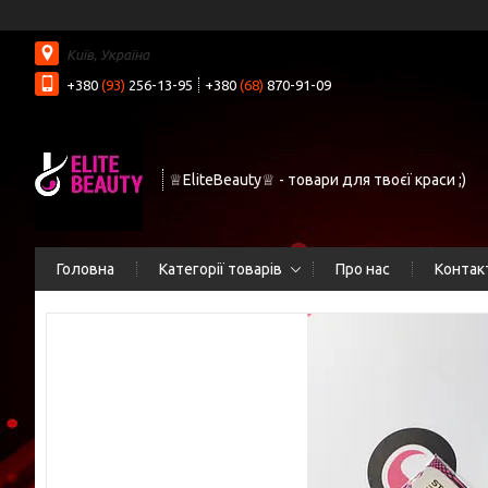
Київ, Україна
+380
(93)
256-13-95
+380
(68)
870-91-09
♕EliteBeauty♕ - товари для твоєї краси ;)
Головна
Категорії товарів
Про нас
Контак