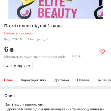
Патчі гелеві під очі 1 пара
Немає в наявності
Код: 33618
Опт і роздріб
6
₴
Мінімальна сума замовлення на сайті — 350 ₴
4,50 ₴
від 5 шт.
Опис
Характеристики
Доставка
Оплата
Умови п
Опис
Патчі під очі гідрогелеві
Гідрогелеві патчі під очі для ламінування та нарощування вій