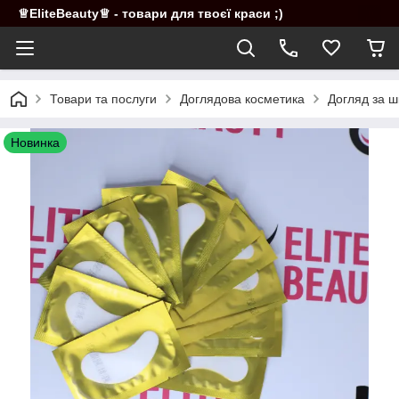
♕EliteBeauty♕ - товари для твоєї краси ;)
Товари та послуги
Доглядова косметика
Догляд за ш
Новинка