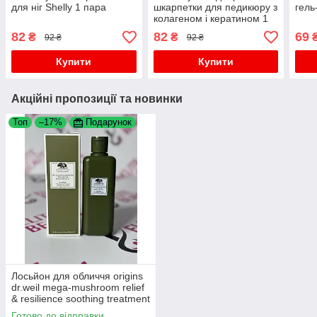
для ніг Shelly 1 пара
шкарпетки для педикюру з
гель
колагеном і кератином 1
пара
82
82
69
₴
₴
92 ₴
92 ₴
Купити
Купити
Акційні пропозиції та новинки
Топ
–17%
Подарунок
Лосьйон для обличчя origins
dr.weil mega-mushroom relief
& resilience soothing treatment
lotion
Готово до відправки