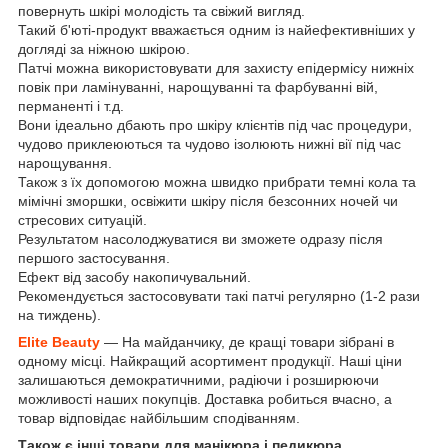
повернуть шкірі молодість та свіжий вигляд.
Такий б'юті-продукт вважається одним із найефективніших у
догляді за ніжною шкірою.
Патчі можна використовувати для захисту епідермісу нижніх
повік при ламінуванні, нарощуванні та фарбуванні вій,
перманенті і т.д.
Вони ідеально дбають про шкіру клієнтів під час процедури,
чудово приклеюються та чудово ізолюють нижні вії під час
нарощування.
Також з їх допомогою можна швидко прибрати темні кола та
мімічні зморшки, освіжити шкіру після безсонних ночей чи
стресових ситуацій.
Результатом насолоджуватися ви зможете одразу після
першого застосування.
Ефект від засобу накопичувальний.
Рекомендується застосовувати такі патчі регулярно (1-2 рази
на тиждень).
Elite Beauty
— На майданчику, де кращі товари зібрані в
одному місці. Найкращий асортимент продукції. Наші ціни
залишаються демократичними, радіючи і розширюючи
можливості наших покупців. Доставка робиться вчасно, а
товар відповідає найбільшим сподіванням.
Також є інші товари для манікюра і педикюра,