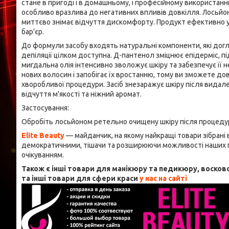
стане в пригоді і в домашньому, і професійному використанні. 
особливо вразлива до негативних впливів довкілля. Лосьйон 
миттєво знімає відчуття дискомфорту. Продукт ефективно ус
бар'єр.
До формули засобу входять натуральні компоненти, які догля
депіляції цілком доступна. Д-пантенол зміцнює епідерміс, п
мигдальна олія інтенсивно зволожує шкіру та забезпечує її 
нових волосин і запобігає їх вростанню, тому ви зможете 
хворобливої процедури. Засіб знезаражує шкіру після видале
відчуття м'якості та ніжний аромат.
Застосування:
Обробіть лосьйоном ретельно очищену шкіру після процеду
Elite Beauty
— майданчик, на якому найкращі товари зібрані
демократичними, тішачи та розширюючи можливості наших по
очікуванням.
Також є інші товари для манікюру та педикюру, воскової
та інші товари для сфери краси
у нас на сайті