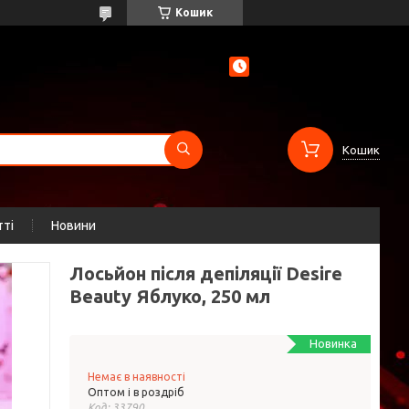
Кошик
Кошик
тті
Новини
Лосьйон після депіляції Desire
Beauty Яблуко, 250 мл
Новинка
Немає в наявності
Оптом і в роздріб
Код:
33790