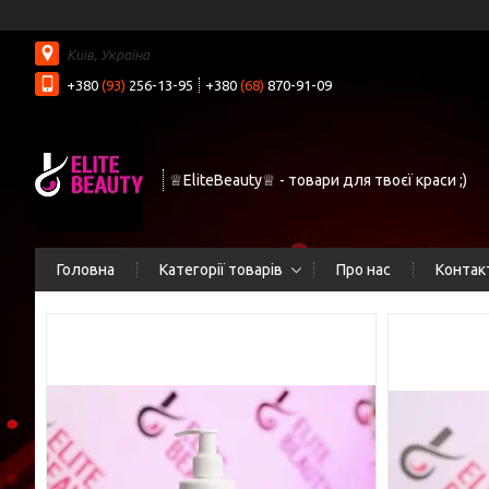
Київ, Україна
+380
(93)
256-13-95
+380
(68)
870-91-09
♕EliteBeauty♕ - товари для твоєї краси ;)
Головна
Категорії товарів
Про нас
Контак