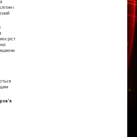
на
літин і
исний
я
а
нює ріст
ної
лишаючи
аються
ищим
оров'я