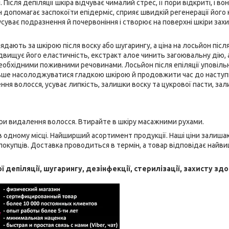
Після депіляції шкіра відчуває чималий стрес, її пори відкриті, і во
допомагає заспокоїти епідерміс, сприяє швидкій регенерації його к
уває подразнення й почервоніння і створює на поверхні шкіри зах
дають за шкірою після воску або шугарингу, а ціна на лосьйон післ
ідвищує його еластичність, екстракт алое чинить загоювальну дію, 
необхідними поживними речовинами. Лосьйон після епіляції уповіль
довше насолоджуватися гладкою шкірою й продовжити час до наступ
ння волосся, усуває липкість, залишки воску та цукрової пасти, за
ри видалення волосся. Втирайте в шкіру масажними рухами.
 в одному місці. Найширший асортимент продукції. Наші ціни залиш
купців. Доставка проводиться в термін, а товар відповідає найв
 депіляції, шугарингу, дезінфекції, стерилізації, захисту зд